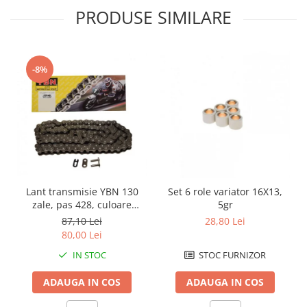
PRODUSE SIMILARE
Kit abtibilde
Rezervor / Buson rezervor
Protectie Rezervor
Robinet benzina
Accesorii puig
Soc
-8%
Bascula
Sonda benzina
Vacum benzina
Cricuri
Sistem lubrifiere motor
Directie
Buson
Bieleta
Pompa ulei
Pivoti
Sistem pornire
Set cap de bara
Capac pornire
Parbriz
Lant transmisie YBN 130
Set 6 role variator 16X13,
Cuplaj rac
zale, pas 428, culoare
5gr
Pedale
argintiu
Rac pornire
87,10 Lei
28,80 Lei
Pedale pornire
80,00 Lei
Semiluna pornire
Pedale schimbator
IN STOC
STOC FURNIZOR
Sistem racire motor
Plasticuri Enduro/Mx
Angrenaj pompa apa
ADAUGA IN COS
ADAUGA IN COS
Protectii cadru / motor
Capac racire motor