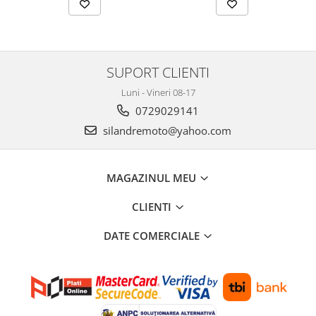
Protectii Polisport
Kit pompa apa
Rezervor
Radiator
Rulmenti ghidon
Semering pompa apa
Senzor
Kit rulmenti ghidon
SUPORT CLIENTI
Suruburi si capace motor
Scarite
Luni - Vineri 08-17
Suport/Suruburi/Piulite/Cleme
0729029141
silandremoto@yahoo.com
MAGAZINUL MEU
CLIENTI
DATE COMERCIALE