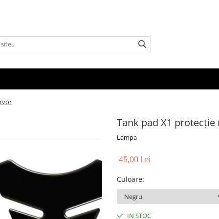
rvor
Tank pad X1 protecție
Lampa
45,00 Lei
Culoare
:
IN STOC