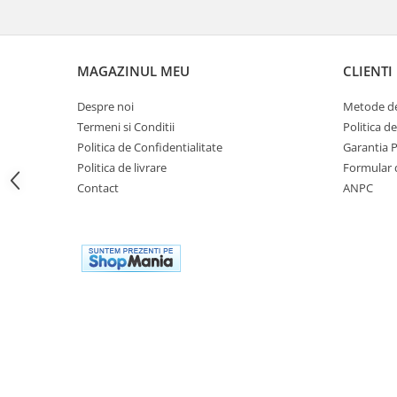
Genti soft Shad
Genti TERRA Shad
Kituri complete TERRA Shad
MAGAZINUL MEU
CLIENTI
Kituri de prindere Shad
Top Case Shad
Despre noi
Metode de
Rucsacuri & Genti
Termeni si Conditii
Politica d
Politica de Confidentialitate
Garantia 
Genti
Politica de livrare
Formular 
Rucsac
Contact
ANPC
Suporti prindere cutii/genti
Cutii / Genti
Antifurt
Chingi / Plase bagaj
Lama zapada
Prelata moto/atv/snow
Remorci & Trolii
Accesorii