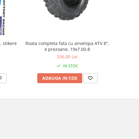
, stikere
Roata completa fata cu anvelopa ATV 8",
Cablu ac
4 prezoane, 19x7.00-8
336,00 Lei
IN STOC
ADAUGA IN COS
AD