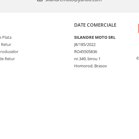
DATE COMERCIALE
 Plata
SILANDRE MOTO SRL
e Retur
J8/185/2022
Produselor
RO45505836
©
de Retur
nr.349, birou 1
Homorod, Brasov