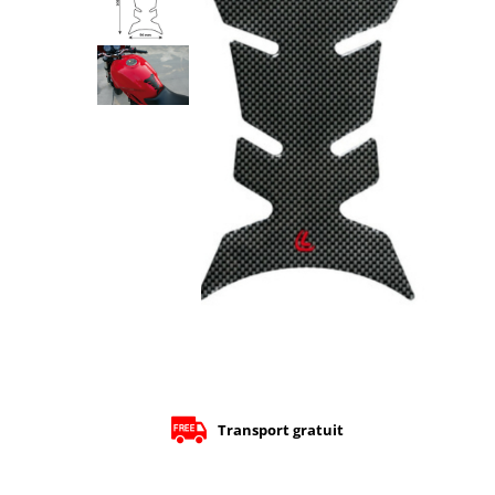
Cizme
Geci
Manusi
Ochelari
Pantaloni
Tricou/Pantaloni termici
Tricouri
Echipament Impermeabil
Accesorii echipamente
Protectii Corp
Brauri
Cagule
Protectii Coloana
Protectii Corp
Protectii Gat
Transport gratuit
Protectii Maini
Protectii Picioare