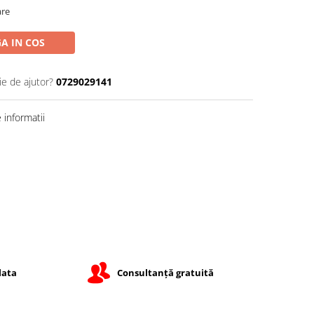
are
A IN COS
ie de ajutor?
0729029141
informatii
lata
Consultanță gratuită