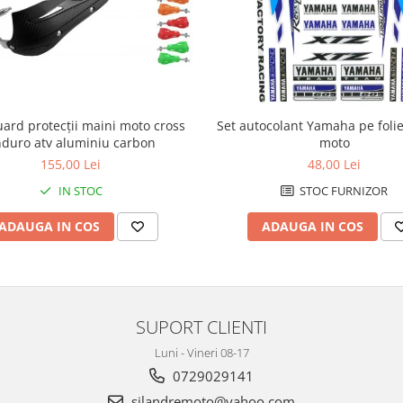
ard protecții maini moto cross
Set autocolant Yamaha pe folie
duro atv aluminiu carbon
moto
155,00 Lei
48,00 Lei
IN STOC
STOC FURNIZOR
ADAUGA IN COS
ADAUGA IN COS
SUPORT CLIENTI
Luni - Vineri 08-17
0729029141
silandremoto@yahoo.com