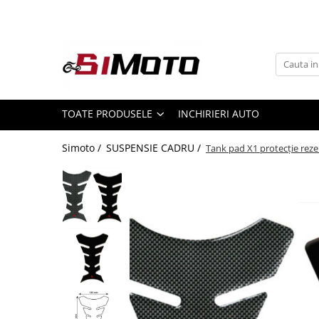
Toate Produsele
MOTOCICLETE & ATV
ECHIPAMENTE
Echipament Strada
TOATE PRODUSELE
INCHIRIERI AUTO
Casti
Simoto /
SUSPENSIE CADRU /
Tank pad X1 protecție reze
Camasi
Cizme & Ghete
Geci
Manusi
Ochelari
Pantaloni
Veste
Echipament Cross & ATV
Casti