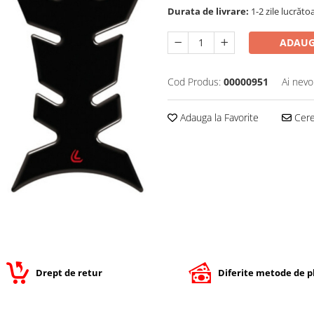
Durata de livrare:
1-2 zile lucrăto
ADAUG
Cod Produs:
00000951
Ai nevo
Adauga la Favorite
Cere 
Drept de retur
Diferite metode de p