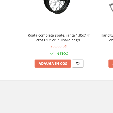
Borsete
Geanta furca
Geanta ghidon
Geanta rezervor
Geanta spate
Handgu
Roata completa spate, janta 1.85x14"
en
cross 125cc, culoare negru
Genti laterale
268,00 Lei
Genti picior
Top case
IN STOC
Accesorii
ADAUGA IN COS
Top case
Cutii / Genti SHAD
Accesorii cutii Shad
Cutii aluminiu Shad
Cutii capace colorate
Cutii laterale Shad
Genti rezervor Shad