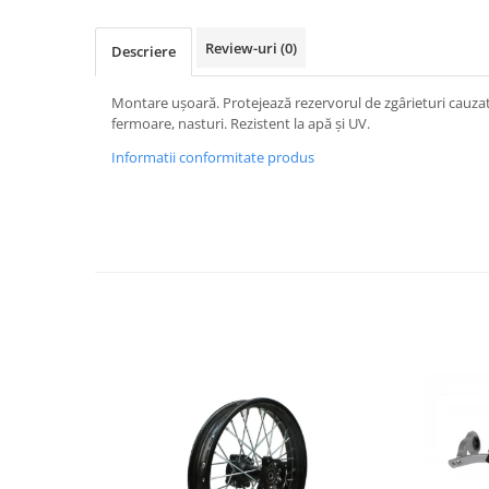
Imbracaminte Casual
Review-uri
(0)
Borsete
Descriere
Cadou personalizat
Montare ușoară. Protejează rezervorul de zgârieturi cauza
Curele
fermoare, nasturi. Rezistent la apă și UV.
Haine
Informatii conformitate produs
Ochelari de soare
Sepci
Vesta
Echipament Dama
Camasi dama
Geci dama
Incaltaminte dama
Manusi dama
Pantaloni dama
Intercom
TRANSPORT & DEPOZITARE
Genti & Bagaje