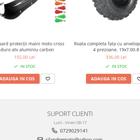
ard protecții maini moto cross
Roata completa fata cu anvelop
duro atv aluminiu carbon
4 prezoane, 19x7.00-8
155,00 Lei
336,00 Lei
IN STOC
IN STOC
ADAUGA IN COS
ADAUGA IN COS
SUPORT CLIENTI
Luni - Vineri 08-17
0729029141
silandremoto@yahoo.com