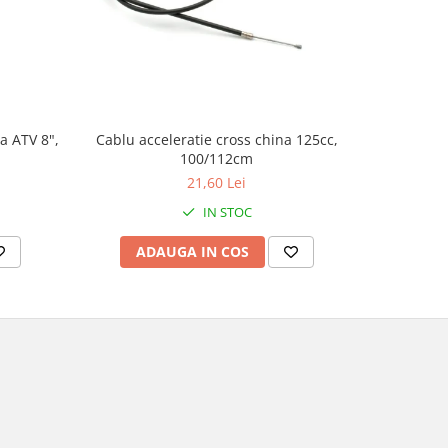
a ATV 8",
Cablu acceleratie cross china 125cc,
Set autoco
100/112cm
21,60 Lei
IN STOC
ADAUGA IN COS
AD