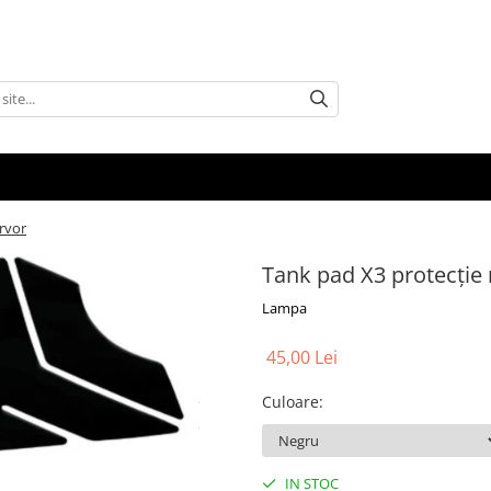
rvor
Tank pad X3 protecție
Lampa
45,00 Lei
Culoare
:
IN STOC