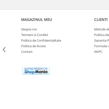
Cutii laterale Shad
Genti rezervor Shad
Genti soft Shad
MAGAZINUL MEU
CLIENTI
Genti TERRA Shad
Kituri complete TERRA Shad
Despre noi
Metode de
Kituri de prindere Shad
Termeni si Conditii
Politica d
Top Case Shad
Politica de Confidentialitate
Garantia 
Politica de livrare
Formular 
Rucsacuri & Genti
Contact
ANPC
Genti
Rucsac
Suporti prindere cutii/genti
Cutii / Genti
Antifurt
Chingi / Plase bagaj
Lama zapada
Prelata moto/atv/snow