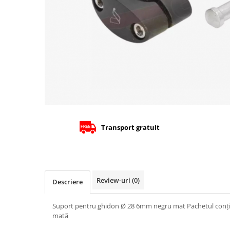
Cizme
Geci
Manusi
Ochelari
Pantaloni
Tricou/Pantaloni termici
Tricouri
Veste airbag
Echipament Impermeabil
Accesorii echipamente
Transport gratuit
Protectii Corp
Brauri
Cagule
Review-uri
(0)
Descriere
Protectii Coloana
Protectii Corp
Suport pentru ghidon Ø 28 6mm negru mat Pachetul conți
Protectii Gat
mată
Protectii Maini