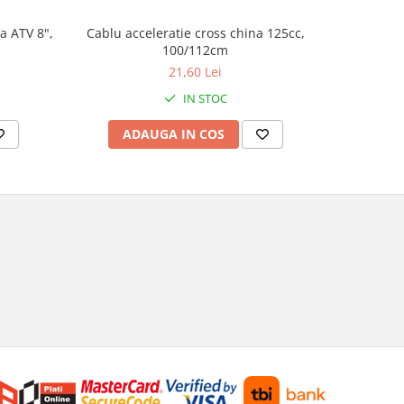
a ATV 8",
Cablu acceleratie cross china 125cc,
Set autoco
100/112cm
21,60 Lei
IN STOC
ADAUGA IN COS
AD