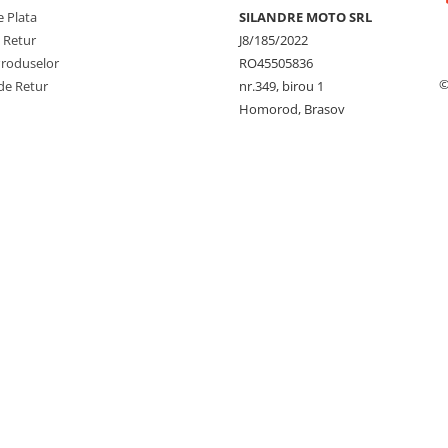
 Plata
SILANDRE MOTO SRL
e Retur
J8/185/2022
Produselor
RO45505836
©
de Retur
nr.349, birou 1
Homorod, Brasov