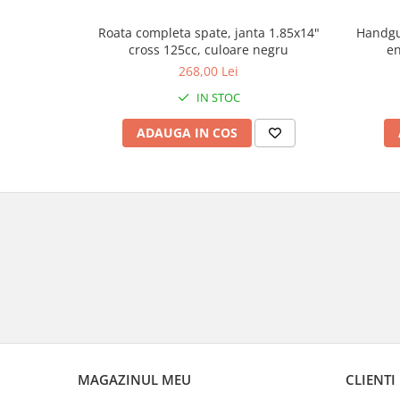
Genti & Bagaje
Handgu
Roata completa spate, janta 1.85x14"
en
cross 125cc, culoare negru
Borsete
268,00 Lei
Geanta furca
Geanta ghidon
IN STOC
Geanta rezervor
ADAUGA IN COS
Geanta spate
Genti laterale
Genti picior
Top case
Accesorii
Top case
Cutii / Genti SHAD
Accesorii cutii Shad
Cutii aluminiu Shad
Cutii ATV Shad
MAGAZINUL MEU
CLIENTI
Cutii capace colorate