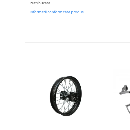
Preț/bucata
Protectii Picioare
Informatii conformitate produs
Imbracaminte Casual
Borsete
Cadou personalizat
Curele
Haine
Ochelari de soare
Sepci
Vesta
Echipament Dama
Camasi dama
Geci dama
Incaltaminte dama
Manusi dama
Pantaloni dama
Intercom
TRANSPORT & DEPOZITARE