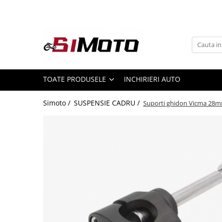
Toate Produsele
MOTOCICLETE & ATV
ECHIPAMENTE
Echipament Strada
TOATE PRODUSELE
INCHIRIERI AUTO
Casti
Simoto /
SUSPENSIE CADRU /
Suporti ghidon Vicma 28
Camasi
Cizme & Ghete
Geci
Manusi
Ochelari
Pantaloni
Veste
Echipament Cross & ATV
Casti