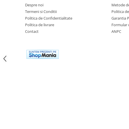
Cutii laterale Shad
Despre noi
Metode de
Genti rezervor Shad
Termeni si Conditii
Politica d
Genti soft Shad
Politica de Confidentialitate
Garantia 
Genti TERRA Shad
Politica de livrare
Formular 
Contact
ANPC
Kituri complete TERRA Shad
Kituri de prindere Shad
Top Case Shad
Rucsacuri & Genti
Genti
Rucsac
Suporti prindere cutii/genti
Cutii / Genti
Antifurt
Chingi / Plase bagaj
Lama zapada
Prelata moto/atv/snow