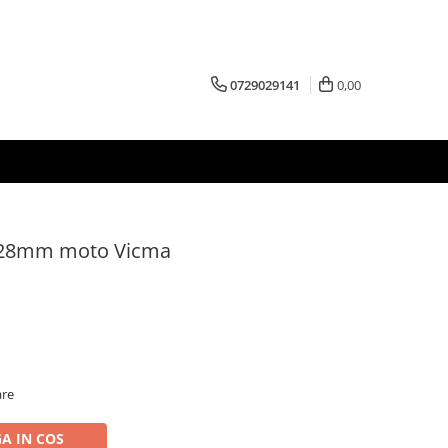
0729029141
0,00
a 28mm moto Vicma
are
A IN COS