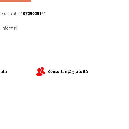
ie de ajutor?
0729029141
informatii
lata
Consultanță gratuită