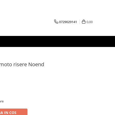
0729029141
0,00
moto risere Noend
are
A IN COS