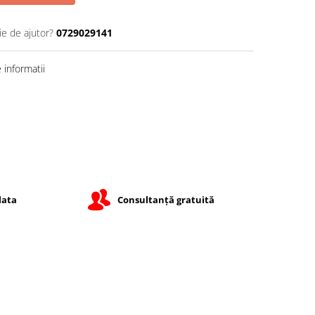
ie de ajutor?
0729029141
informatii
lata
Consultanță gratuită