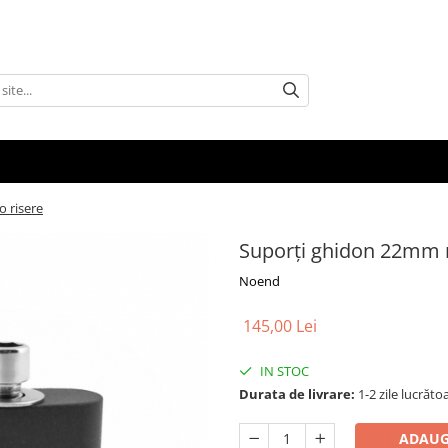
 risere
Suporți ghidon 22mm 
Noend
145,00 Lei
IN STOC
Durata de livrare:
1-2 zile lucrăto
ADAUG