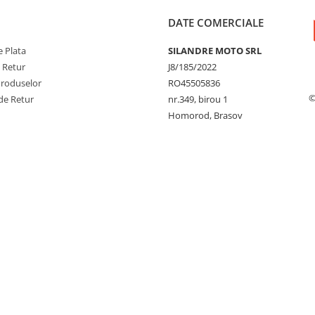
DATE COMERCIALE
 Plata
SILANDRE MOTO SRL
e Retur
J8/185/2022
Produselor
RO45505836
©
de Retur
nr.349, birou 1
Homorod, Brasov