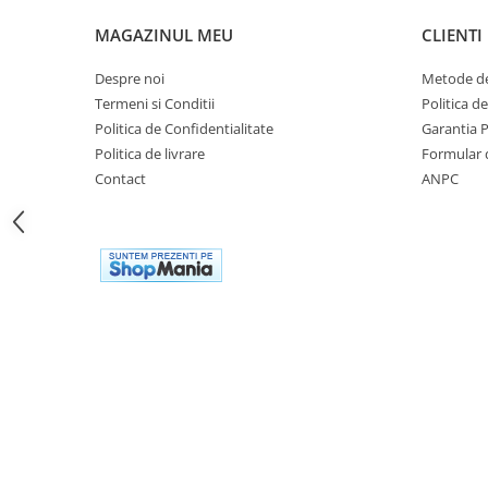
Cutii laterale Shad
MAGAZINUL MEU
CLIENTI
Genti rezervor Shad
Genti soft Shad
Despre noi
Metode de
Genti TERRA Shad
Termeni si Conditii
Politica d
Kituri complete TERRA Shad
Politica de Confidentialitate
Garantia 
Kituri de prindere Shad
Politica de livrare
Formular 
Top Case Shad
Contact
ANPC
Rucsacuri & Genti
Genti
Rucsac
Suporti prindere cutii/genti
Cutii / Genti
Antifurt
Chingi / Plase bagaj
Lama zapada
Prelata moto/atv/snow