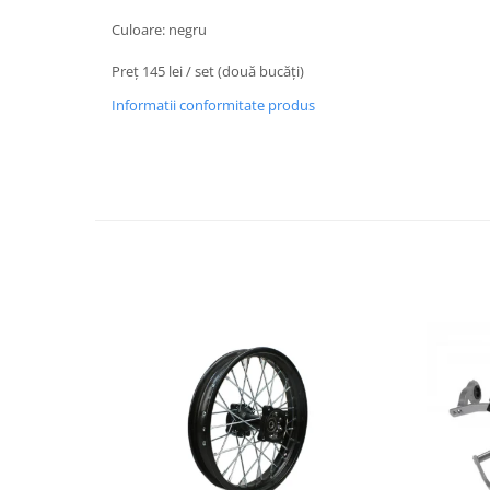
Protectii Picioare
Culoare: negru
Imbracaminte Casual
Preț 145 lei / set (două bucăți)
Borsete
Informatii conformitate produs
Cadou personalizat
Curele
Haine
Ochelari de soare
Sepci
Vesta
Echipament Dama
Camasi dama
Geci dama
Incaltaminte dama
Manusi dama
Pantaloni dama
Intercom
TRANSPORT & DEPOZITARE