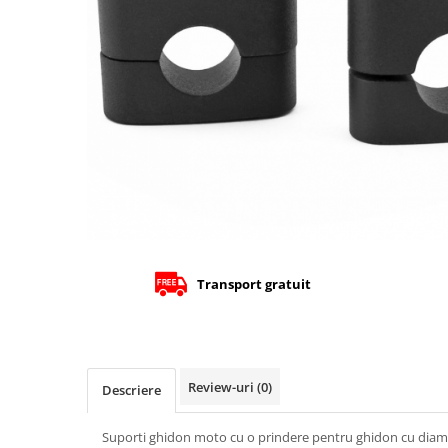
Cizme
Geci
Manusi
Ochelari
Pantaloni
Tricou/Pantaloni termici
Tricouri
Veste airbag
Echipament Impermeabil
Accesorii echipamente
Protectii Corp
Transport gratuit
Brauri
Cagule
Protectii Coloana
Protectii Corp
Review-uri
(0)
Descriere
Protectii Gat
Suporti ghidon moto cu o prindere pentru ghidon cu di
Protectii Maini