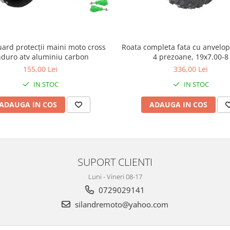
ard protecții maini moto cross
Roata completa fata cu anvelop
duro atv aluminiu carbon
4 prezoane, 19x7.00-8
155,00 Lei
336,00 Lei
IN STOC
IN STOC
ADAUGA IN COS
ADAUGA IN COS
SUPORT CLIENTI
Luni - Vineri 08-17
0729029141
silandremoto@yahoo.com