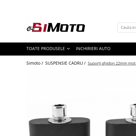
Toate Produsele
MOTOCICLETE & ATV
ECHIPAMENTE
Echipament Strada
TOATE PRODUSELE
INCHIRIERI AUTO
Casti
Simoto /
SUSPENSIE CADRU /
Suporți ghidon 22mm moto
Camasi
Cizme & Ghete
Geci
Manusi
Ochelari
Pantaloni
Veste
Echipament Cross & ATV
Casti