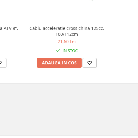
a ATV 8",
Cablu acceleratie cross china 125cc,
Set autoco
100/112cm
21,60 Lei
IN STOC
ADAUGA IN COS
AD