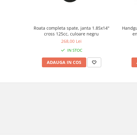
Genti & Bagaje
Borsete
Geanta furca
Handgu
Roata completa spate, janta 1.85x14"
Geanta ghidon
en
cross 125cc, culoare negru
Geanta rezervor
268,00 Lei
Geanta spate
IN STOC
Genti laterale
ADAUGA IN COS
Genti picior
Top case
Accesorii
Top case
Cutii / Genti SHAD
Accesorii cutii Shad
Cutii aluminiu Shad
Cutii ATV Shad
Cutii capace colorate