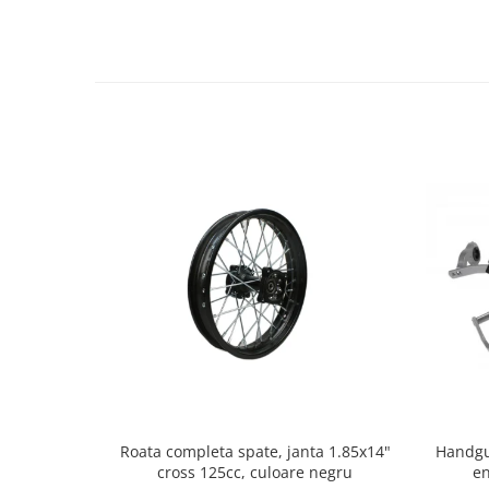
Protectii Picioare
Imbracaminte Casual
Borsete
Cadou personalizat
Curele
Haine
Ochelari de soare
Sepci
Vesta
Echipament Dama
Camasi dama
Geci dama
Incaltaminte dama
Manusi dama
Pantaloni dama
Handgu
Roata completa spate, janta 1.85x14"
Intercom
en
cross 125cc, culoare negru
TRANSPORT & DEPOZITARE