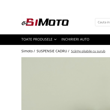
Toate Produsele
MOTOCICLETE & ATV
ECHIPAMENTE
Echipament Strada
TOATE PRODUSELE
INCHIRIERI AUTO
Casti
Simoto /
SUSPENSIE CADRU /
Scărițe pliabile cu surub
Camasi
Cizme & Ghete
Geci
Manusi
Ochelari
Pantaloni
Veste
Echipament Cross & ATV
Casti