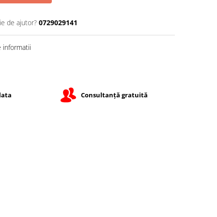
ie de ajutor?
0729029141
informatii
lata
Consultanță gratuită