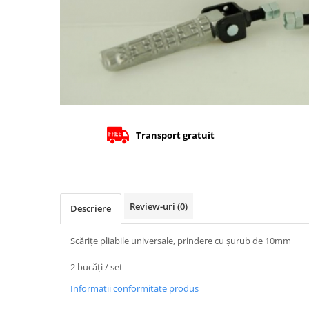
Cizme
Geci
Manusi
Ochelari
Pantaloni
Tricou/Pantaloni termici
Tricouri
Veste airbag
Transport gratuit
Echipament Impermeabil
Accesorii echipamente
Protectii Corp
Review-uri
(0)
Descriere
Brauri
Cagule
Scărițe pliabile universale, prindere cu șurub de 10mm
Protectii Coloana
Protectii Corp
2 bucăți / set
Protectii Gat
Informatii conformitate produs
Protectii Maini