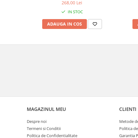
268,00 Lei
Genti & Bagaje
IN STOC
Borsete
ADAUGA IN COS
Geanta furca
Geanta ghidon
Geanta rezervor
Geanta spate
Genti laterale
Genti picior
Top case
Accesorii
Top case
Cutii / Genti SHAD
Accesorii cutii Shad
MAGAZINUL MEU
CLIENTI
Cutii aluminiu Shad
Despre noi
Metode de
Cutii ATV Shad
Termeni si Conditii
Politica d
Cutii capace colorate
Politica de Confidentialitate
Garantia 