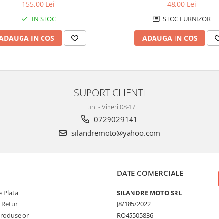
155,00 Lei
48,00 Lei
IN STOC
STOC FURNIZOR
ADAUGA IN COS
ADAUGA IN COS
SUPORT CLIENTI
Luni - Vineri 08-17
0729029141
silandremoto@yahoo.com
DATE COMERCIALE
 Plata
SILANDRE MOTO SRL
e Retur
J8/185/2022
Produselor
RO45505836