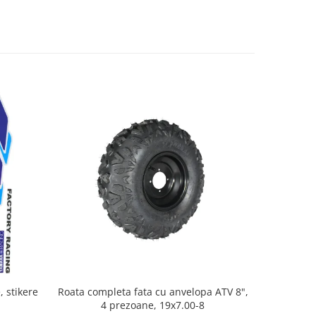
, stikere
Roata completa fata cu anvelopa ATV 8",
Cablu ac
4 prezoane, 19x7.00-8