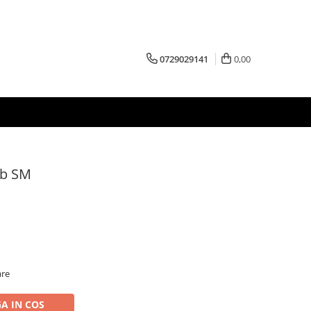
0729029141
0,00
ub SM
are
A IN COS