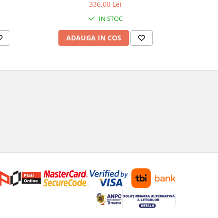
336,00 Lei
IN STOC
ADAUGA IN COS
AD