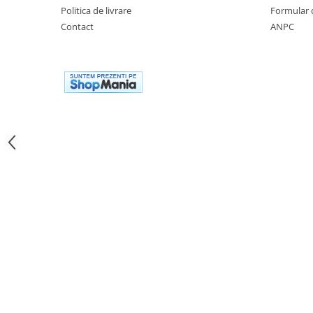
Cutii laterale Shad
Politica de livrare
Formular 
Genti rezervor Shad
Contact
ANPC
Genti soft Shad
Genti TERRA Shad
Kituri complete TERRA Shad
Kituri de prindere Shad
Top Case Shad
Rucsacuri & Genti
Genti
Rucsac
Suporti prindere cutii/genti
Cutii / Genti
Antifurt
Chingi / Plase bagaj
Lama zapada
Prelata moto/atv/snow