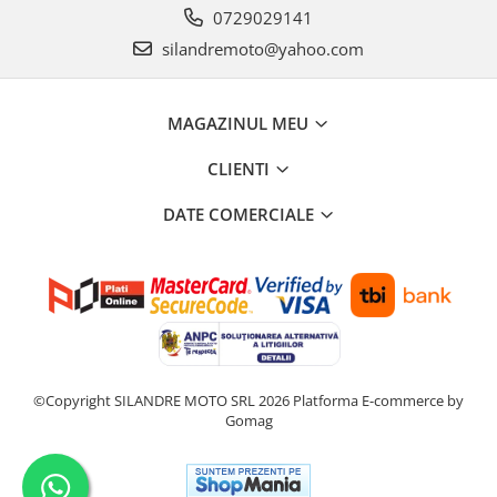
Kit pompa apa
0729029141
Protectii Polisport
Radiator
silandremoto@yahoo.com
Rezervor
Semering pompa apa
Rulmenti ghidon
Senzor
MAGAZINUL MEU
Suruburi si capace motor
Kit rulmenti ghidon
Scarite
CLIENTI
Suport pasager PUIG
DATE COMERCIALE
Suport/Suruburi/Piulite/Cleme
©Copyright SILANDRE MOTO SRL 2026
Platforma E-commerce by
Gomag