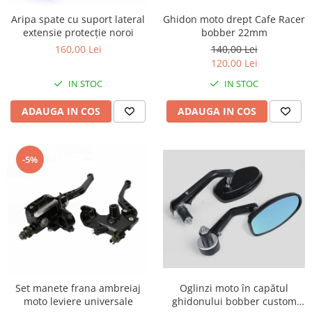
Ghidon moto drept Cafe Racer
Aripa spate cu suport lateral
bobber 22mm
extensie protecție noroi
140,00 Lei
160,00 Lei
120,00 Lei
IN STOC
IN STOC
ADAUGA IN COS
ADAUGA IN COS
-5%
Set manete frana ambreiaj
Oglinzi moto în capătul
moto leviere universale
ghidonului bobber custom