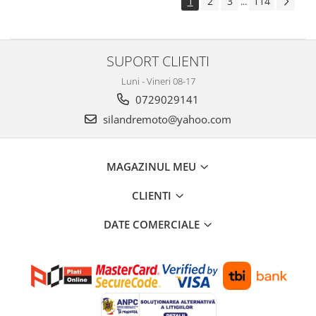
1
2
3
114
...
SUPORT CLIENTI
Luni - Vineri 08-17
0729029141
silandremoto@yahoo.com
MAGAZINUL MEU
CLIENTI
DATE COMERCIALE