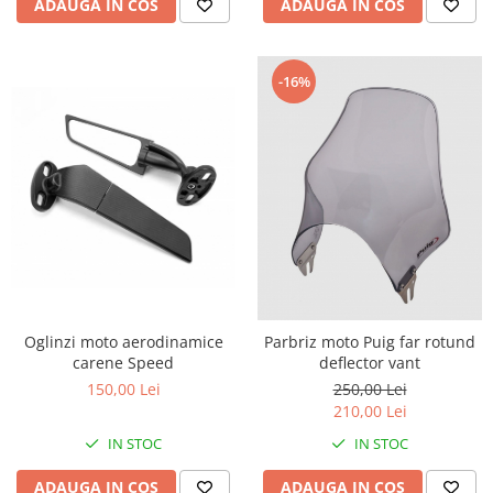
ADAUGA IN COS
ADAUGA IN COS
-16%
Oglinzi moto aerodinamice
Parbriz moto Puig far rotund
carene Speed
deflector vant
150,00 Lei
250,00 Lei
210,00 Lei
IN STOC
IN STOC
ADAUGA IN COS
ADAUGA IN COS