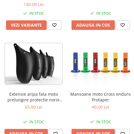
Protectii Polisport
Kit pompa apa
140,00 Lei
Rezervor
Radiator
IN STOC
IN STOC
Rulmenti ghidon
Semering pompa apa
VEZI VARIANTE
ADAUGA IN COS
Senzor
Kit rulmenti ghidon
Suruburi si capace motor
Scarite
Suport/Suruburi/Piulite/Cleme
Extensie aripa fata moto
Mansoane moto Cross enduro
prelungire protectie noroi
Protaper
aparatoare
65,00 Lei
40,00 Lei
IN STOC
IN STOC
ADAUGA IN COS
ADAUGA IN COS