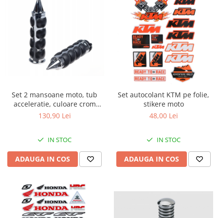
Set 2 mansoane moto, tub
Set autocolant KTM pe folie,
acceleratie, culoare crom
stikere moto
diametru 25mm - Copie
130,90 Lei
48,00 Lei
IN STOC
IN STOC
ADAUGA IN COS
ADAUGA IN COS