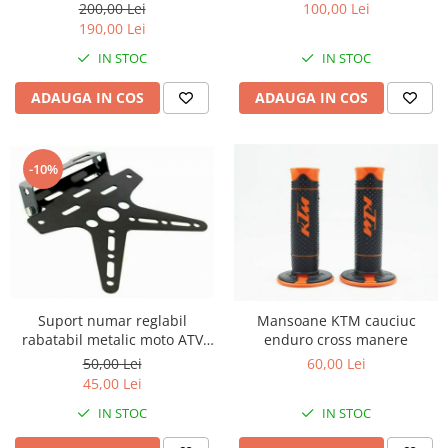
cafe racer
200,00 Lei
100,00 Lei
190,00 Lei
IN STOC
IN STOC
ADAUGA IN COS
ADAUGA IN COS
-10%
Suport numar reglabil
Mansoane KTM cauciuc
rabatabil metalic moto ATV
enduro cross manere
scuter universal
50,00 Lei
60,00 Lei
45,00 Lei
IN STOC
IN STOC