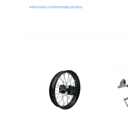
Protectii Picioare
Informatii conformitate produs
Imbracaminte Casual
Cadou personalizat
Curele
Haine
Ochelari de soare
Sepci
Echipament Dama
Camasi dama
Geci dama
Incaltaminte dama
Manusi dama
Pantaloni dama
Intercom
TRANSPORT & DEPOZITARE
Genti & Bagaje