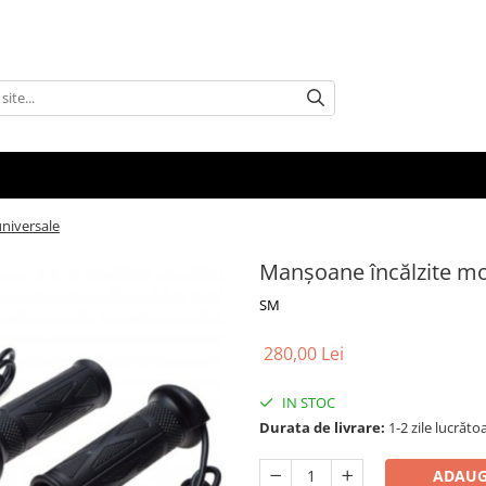
niversale
Manșoane încălzite mo
SM
280,00 Lei
IN STOC
Durata de livrare:
1-2 zile lucrăto
ADAUG