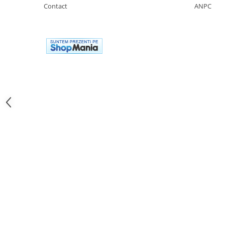
Genti soft Shad
Contact
ANPC
Genti TERRA Shad
Kituri complete TERRA Shad
Kituri de prindere Shad
Top Case Shad
Rucsacuri & Genti
Genti
Rucsac
Suporti prindere cutii/genti
Cutii / Genti
Antifurt
Chingi / Plase bagaj
Lama zapada
Prelata moto/atv/snow
Remorci & Trolii
Accesorii