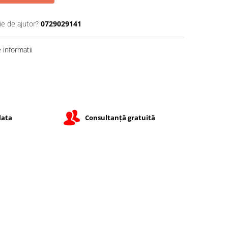
ie de ajutor?
0729029141
informatii
lata
Consultanță gratuită