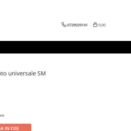
0729029141
0,00
to universale SM
are
A IN COS