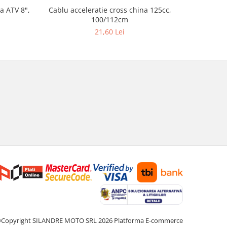
a ATV 8",
Cablu acceleratie cross china 125cc,
Set autoco
100/112cm
21,60 Lei
Copyright SILANDRE MOTO SRL 2026
Platforma E-commerce