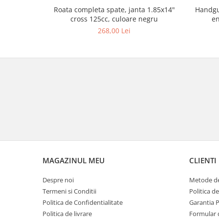
Borsete
Handgu
Roata completa spate, janta 1.85x14"
Geanta furca
en
cross 125cc, culoare negru
Geanta ghidon
268,00 Lei
Geanta rezervor
Geanta spate
Genti laterale
Genti picior
Top case
Accesorii
Top case
Cutii / Genti SHAD
Accesorii cutii Shad
Cutii aluminiu Shad
MAGAZINUL MEU
CLIENTI
Cutii ATV Shad
Despre noi
Metode de
Cutii capace colorate
Termeni si Conditii
Politica d
Cutii laterale Shad
Politica de Confidentialitate
Garantia 
Genti rezervor Shad
Politica de livrare
Formular 