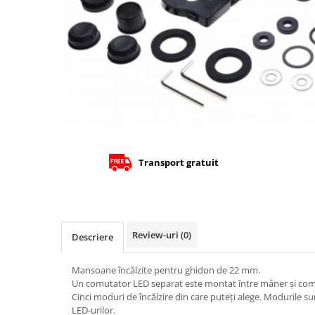
Cizme
Geci
Manusi
Ochelari
Pantaloni
Tricou/Pantaloni termici
Tricouri
Veste airbag
Echipament Impermeabil
Transport gratuit
Accesorii echipamente
Protectii Corp
Brauri
Cagule
Review-uri
(0)
Descriere
Protectii Coloana
Mansoane încălzite pentru ghidon de 22 mm.
Protectii Corp
Un comutator LED separat este montat între mâner și com
Protectii Gat
Cinci moduri de încălzire din care puteți alege. Modurile sun
Protectii Maini
LED-urilor.