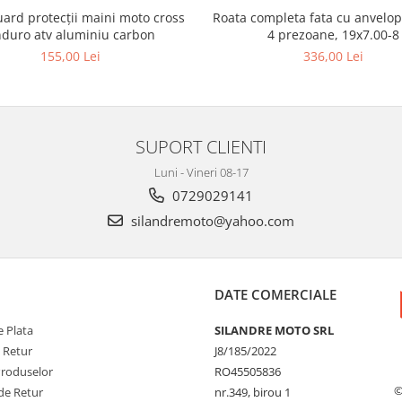
ard protecții maini moto cross
Roata completa fata cu anvelop
duro atv aluminiu carbon
4 prezoane, 19x7.00-8
155,00 Lei
336,00 Lei
SUPORT CLIENTI
Luni - Vineri 08-17
0729029141
silandremoto@yahoo.com
DATE COMERCIALE
 Plata
SILANDRE MOTO SRL
e Retur
J8/185/2022
Produselor
RO45505836
©
de Retur
nr.349, birou 1