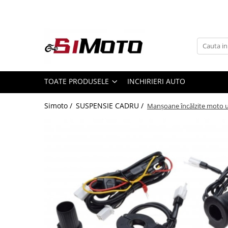
Toate Produsele
MOTOCICLETE & ATV
ECHIPAMENTE
Echipament Strada
TOATE PRODUSELE
INCHIRIERI AUTO
Casti
Simoto /
SUSPENSIE CADRU /
Manșoane încălzite moto u
Camasi
Cizme & Ghete
Geci
Manusi
Ochelari
Pantaloni
Veste
Echipament Cross & ATV
Casti