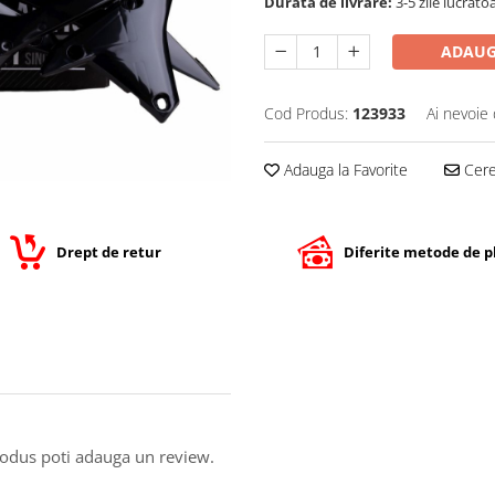
Durata de livrare:
3-5 zile lucrato
ADAUG
Cod Produs:
123933
Ai nevoie 
Adauga la Favorite
Cere 
Drept de retur
Diferite metode de p
produs poti adauga un review.