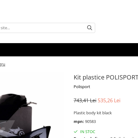
gru
Kit plastice POLISPORT
Polisport
743,41 Lei
535,26 Lei
Plastic body kit black
mpn:
90583
IN STOC