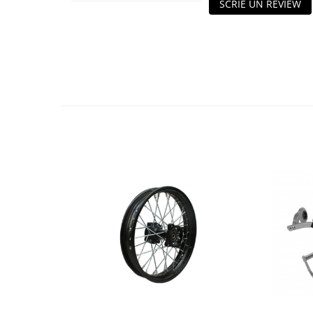
SCRIE UN REVIEW
Protectii Picioare
Imbracaminte Casual
Cadou personalizat
Curele
Haine
Ochelari de soare
Sepci
Echipament Dama
Camasi dama
Geci dama
Incaltaminte dama
Manusi dama
Pantaloni dama
Intercom
TRANSPORT & DEPOZITARE
Genti & Bagaje