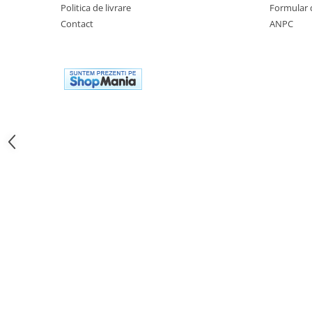
Genti soft Shad
Politica de livrare
Formular 
Genti TERRA Shad
Contact
ANPC
Kituri complete TERRA Shad
Kituri de prindere Shad
Top Case Shad
Rucsacuri & Genti
Genti
Rucsac
Suporti prindere cutii/genti
Cutii / Genti
Antifurt
Chingi / Plase bagaj
Lama zapada
Prelata moto/atv/snow
Remorci & Trolii
Accesorii