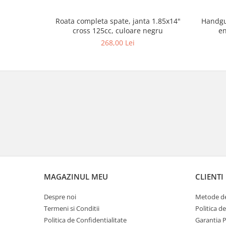
Borsete
Geanta furca
Handgu
Roata completa spate, janta 1.85x14"
Geanta ghidon
en
cross 125cc, culoare negru
Geanta rezervor
268,00 Lei
Geanta spate
Genti laterale
Genti picior
Top case
Accesorii
Top case
Cutii / Genti SHAD
Accesorii cutii Shad
Cutii aluminiu Shad
MAGAZINUL MEU
CLIENTI
Cutii ATV Shad
Cutii capace colorate
Despre noi
Metode de
Cutii laterale Shad
Termeni si Conditii
Politica d
Genti rezervor Shad
Politica de Confidentialitate
Garantia 