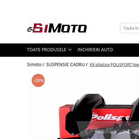
Toate Produsele
MOTOCICLETE & ATV
ECHIPAMENTE
Echipament Strada
TOATE PRODUSELE
INCHIRIERI AUTO
Casti
Simoto /
SUSPENSIE CADRU /
Kit plastice POLISPORT Ne
Camasi
Cizme & Ghete
-28%
Geci
Manusi
Ochelari
Pantaloni
Veste
Echipament Cross & ATV
Casti