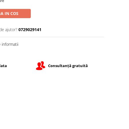
are
A IN COS
de ajutor?
0729029141
informatii
lata
Consultanță gratuită