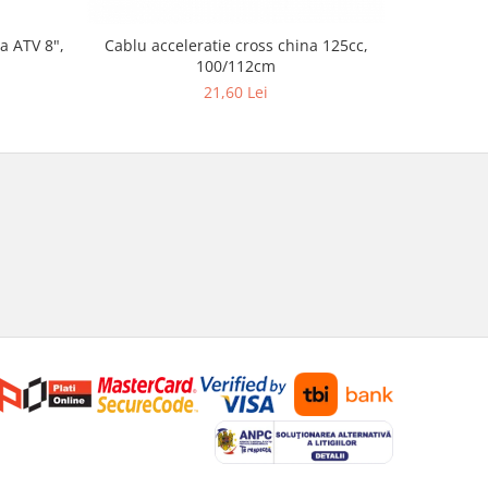
a ATV 8",
Cablu acceleratie cross china 125cc,
Set autoco
100/112cm
21,60 Lei