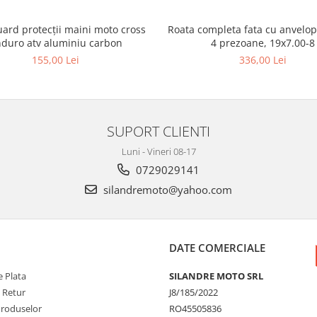
ard protecții maini moto cross
Roata completa fata cu anvelop
duro atv aluminiu carbon
4 prezoane, 19x7.00-8
155,00 Lei
336,00 Lei
SUPORT CLIENTI
Luni - Vineri 08-17
0729029141
silandremoto@yahoo.com
DATE COMERCIALE
 Plata
SILANDRE MOTO SRL
e Retur
J8/185/2022
Produselor
RO45505836