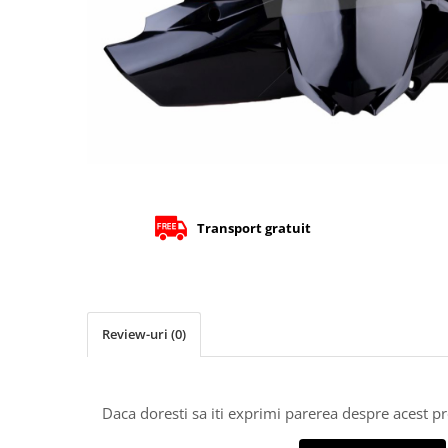
Cizme
Geci
Manusi
Ochelari
Pantaloni
Tricou/Pantaloni termici
Tricouri
Veste airbag
Echipament Impermeabil
Transport gratuit
Accesorii echipamente
Protectii Corp
Brauri
Cagule
Review-uri
(0)
Protectii Coloana
Protectii Corp
Protectii Gat
Daca doresti sa iti exprimi parerea despre acest 
Protectii Maini