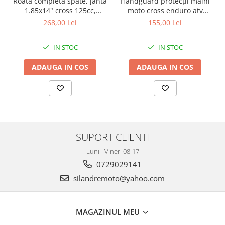
Handguard protecții maini
Roata completa spate, janta
Kit pompa apa
moto cross enduro atv
1.85x14" cross 125cc,
Protectii Polisport
Radiator
aluminiu carbon
culoare negru
155,00 Lei
268,00 Lei
Rezervor
Semering pompa apa
Rulmenti ghidon
Senzor
IN STOC
IN STOC
Suruburi si capace motor
Kit rulmenti ghidon
ADAUGA IN COS
ADAUGA IN COS
Scarite
Suport pasager PUIG
Suport/Suruburi/Piulite/Cleme
SUPORT CLIENTI
Luni - Vineri 08-17
0729029141
silandremoto@yahoo.com
MAGAZINUL MEU