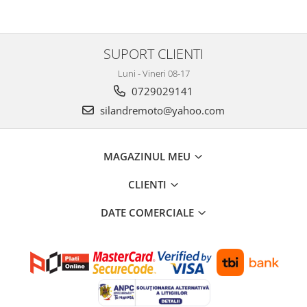
Protectii Polisport
Kit pompa apa
Rezervor
Radiator
Rulmenti ghidon
Semering pompa apa
SUPORT CLIENTI
Senzor
Kit rulmenti ghidon
Luni - Vineri 08-17
Suruburi si capace motor
Scarite
0729029141
Suport/Suruburi/Piulite/Cleme
silandremoto@yahoo.com
MAGAZINUL MEU
CLIENTI
DATE COMERCIALE