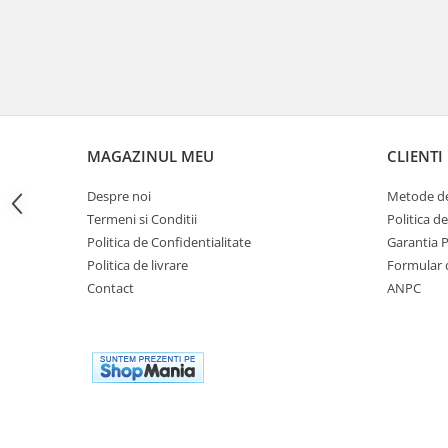
Cutii laterale Shad
Genti rezervor Shad
Genti soft Shad
Genti TERRA Shad
Kituri complete TERRA Shad
Kituri de prindere Shad
MAGAZINUL MEU
CLIENTI
Top Case Shad
Rucsacuri & Genti
Despre noi
Metode de
Termeni si Conditii
Politica d
Genti
Politica de Confidentialitate
Garantia 
Rucsac
Politica de livrare
Formular 
Suporti prindere cutii/genti
Contact
ANPC
Cutii / Genti
Antifurt
Chingi / Plase bagaj
Lama zapada
Prelata moto/atv/snow