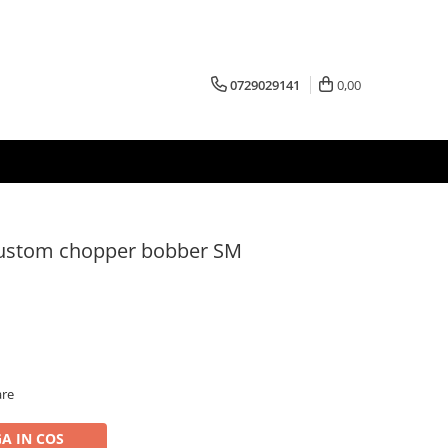
0729029141
0,00
stom chopper bobber SM
are
A IN COS