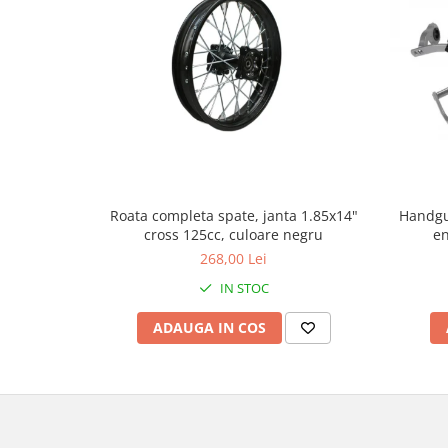
Genti & Bagaje
Borsete
Geanta furca
Geanta ghidon
Geanta rezervor
Geanta spate
Genti laterale
Genti picior
Handgu
Roata completa spate, janta 1.85x14"
en
cross 125cc, culoare negru
Top case
268,00 Lei
Accesorii
IN STOC
Top case
Cutii / Genti SHAD
ADAUGA IN COS
Accesorii cutii Shad
Cutii aluminiu Shad
Cutii ATV Shad
Cutii capace colorate