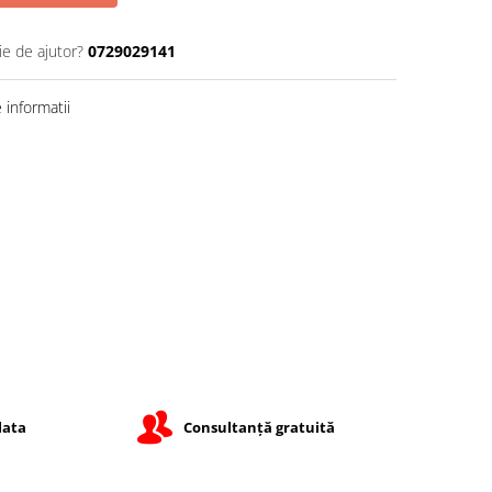
ie de ajutor?
0729029141
informatii
lata
Consultanță gratuită