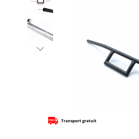
Cizme
Geci
Manusi
Ochelari
Pantaloni
Tricou/Pantaloni termici
Tricouri
Veste airbag
Echipament Impermeabil
Accesorii echipamente
Protectii Corp
Brauri
Cagule
Protectii Coloana
Protectii Corp
Transport gratuit
Protectii Gat
Protectii Maini