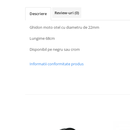
Protectii Picioare
Imbracaminte Casual
Review-uri
(0)
Descriere
Borsete
Ghidon moto otel cu diametru de 22mm
Cadou personalizat
Curele
Lungime 68cm
Haine
Disponibil pe negru sau crom
Ochelari de soare
Sepci
Informatii conformitate produs
Vesta
Echipament Dama
Camasi dama
Geci dama
Incaltaminte dama
Manusi dama
Pantaloni dama
Intercom
TRANSPORT & DEPOZITARE