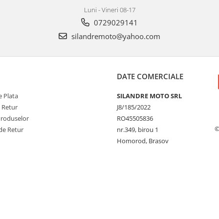
Luni - Vineri 08-17
0729029141
silandremoto@yahoo.com
DATE COMERCIALE
 Plata
SILANDRE MOTO SRL
e Retur
J8/185/2022
Produselor
RO45505836
©
de Retur
nr.349, birou 1
Homorod, Brasov