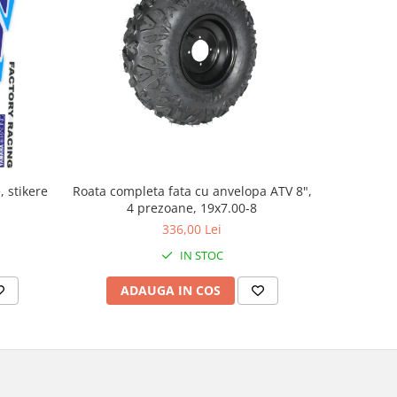
, stikere
Roata completa fata cu anvelopa ATV 8",
Cablu ac
4 prezoane, 19x7.00-8
336,00 Lei
IN STOC
ADAUGA IN COS
AD