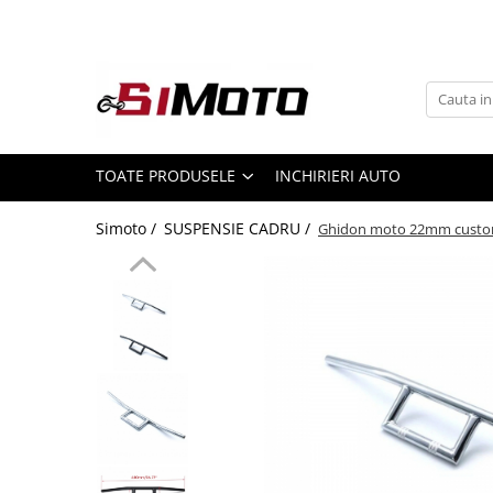
Toate Produsele
MOTOCICLETE & ATV
ECHIPAMENTE
Echipament Strada
TOATE PRODUSELE
INCHIRIERI AUTO
Casti
Simoto /
SUSPENSIE CADRU /
Ghidon moto 22mm custo
Camasi
Cizme & Ghete
Geci
Manusi
Ochelari
Pantaloni
Veste
Echipament Cross & ATV
Casti