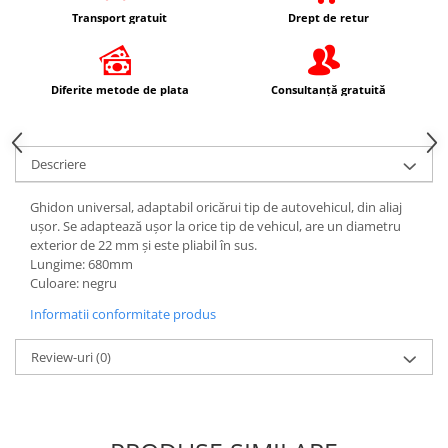
Protectii Picioare
Transport gratuit
Drept de retur
Imbracaminte Casual
Borsete
Diferite metode de plata
Consultanță gratuită
Cadou personalizat
Curele
Haine
Descriere
Ochelari de soare
Sepci
Ghidon universal, adaptabil oricărui tip de autovehicul, din aliaj
ușor. Se adaptează ușor la orice tip de vehicul, are un diametru
Vesta
exterior de 22 mm și este pliabil în sus.
Echipament Dama
Lungime: 680mm
Culoare: negru
Camasi dama
Geci dama
Informatii conformitate produs
Incaltaminte dama
Review-uri
(0)
Manusi dama
Pantaloni dama
Intercom
TRANSPORT & DEPOZITARE