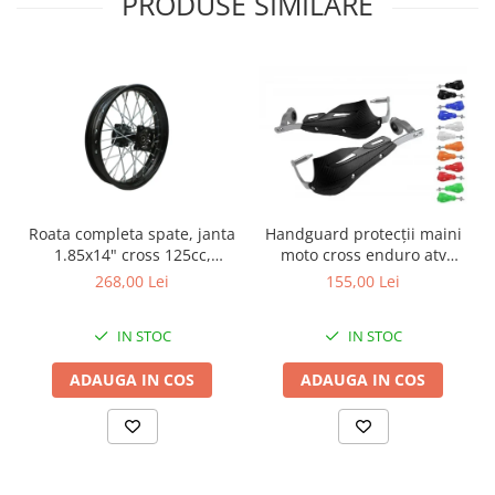
PRODUSE SIMILARE
Genti & Bagaje
Borsete
Geanta furca
Geanta ghidon
Geanta rezervor
Geanta spate
Genti laterale
Handguard protecții maini
Roata completa spate, janta
Genti picior
moto cross enduro atv
1.85x14" cross 125cc,
Top case
aluminiu carbon
culoare negru
155,00 Lei
268,00 Lei
Accesorii
Top case
IN STOC
IN STOC
Cutii / Genti SHAD
ADAUGA IN COS
ADAUGA IN COS
Accesorii cutii Shad
Cutii aluminiu Shad
Cutii ATV Shad
Cutii capace colorate