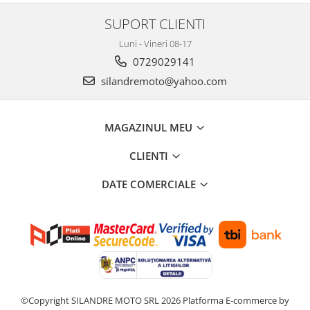
Cutii laterale Shad
SUPORT CLIENTI
Genti rezervor Shad
Genti soft Shad
Luni - Vineri 08-17
Genti TERRA Shad
0729029141
Kituri complete TERRA Shad
silandremoto@yahoo.com
Kituri de prindere Shad
Top Case Shad
MAGAZINUL MEU
Rucsacuri & Genti
Genti
CLIENTI
Rucsac
DATE COMERCIALE
Suporti prindere cutii/genti
Cutii / Genti
Antifurt
Chingi / Plase bagaj
Lama zapada
Prelata moto/atv/snow
©Copyright SILANDRE MOTO SRL 2026
Platforma E-commerce by