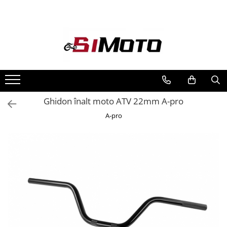
Toate Produsele
MOTOCICLETE & ATV
ECHIPAMENTE
Echipament Strada
Casti
Ghidon înalt moto ATV 22mm A-pro
Camasi
A-pro
Cizme & Ghete
Geci
Manusi
Ochelari
Pantaloni
Veste
Echipament Cross & ATV
Casti