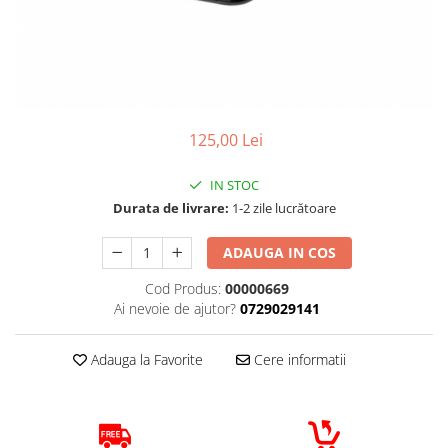
Cizme
Geci
Manusi
Ochelari
Pantaloni
Tricou/Pantaloni termici
125,00 Lei
Tricouri
IN STOC
Veste airbag
Durata de livrare:
1-2 zile lucrătoare
Echipament Impermeabil
Accesorii echipamente
ADAUGA IN COS
Protectii Corp
Cod Produs:
00000669
Ai nevoie de ajutor?
0729029141
Brauri
Cagule
Adauga la Favorite
Cere informatii
Protectii Coloana
Protectii Corp
Protectii Gat
Protectii Maini