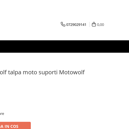
0729029141
0,00
olf talpa moto suporti Motowolf
are
A IN COS