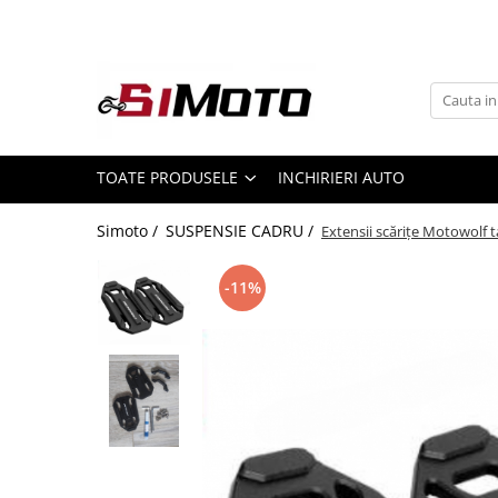
Toate Produsele
MOTOCICLETE & ATV
ECHIPAMENTE
Echipament Strada
TOATE PRODUSELE
INCHIRIERI AUTO
Casti
Simoto /
SUSPENSIE CADRU /
Extensii scărițe Motowolf 
Camasi
Cizme & Ghete
-11%
Geci
Manusi
Ochelari
Pantaloni
Veste
Echipament Cross & ATV
Casti