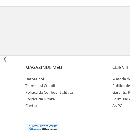
Cutii laterale Shad
Genti rezervor Shad
Genti soft Shad
Genti TERRA Shad
Kituri complete TERRA Shad
Kituri de prindere Shad
Top Case Shad
Rucsacuri & Genti
Genti
MAGAZINUL MEU
CLIENTI
Rucsac
Despre noi
Metode de
Suporti prindere cutii/genti
Termeni si Conditii
Politica d
Cutii / Genti
Politica de Confidentialitate
Garantia 
Antifurt
Politica de livrare
Formular 
Contact
ANPC
Chingi / Plase bagaj
Lama zapada
Prelata moto/atv/snow