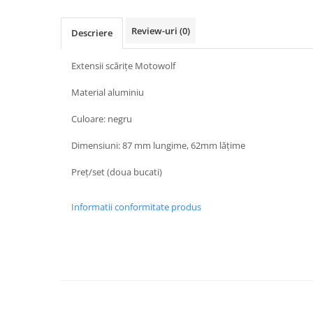
Protectii Picioare
Imbracaminte Casual
Review-uri
(0)
Descriere
Borsete
Extensii scărițe Motowolf
Cadou personalizat
Curele
Material aluminiu
Haine
Culoare: negru
Ochelari de soare
Sepci
Dimensiuni: 87 mm lungime, 62mm lățime
Vesta
Preț/set (doua bucati)
Echipament Dama
Camasi dama
Informatii conformitate produs
Geci dama
Incaltaminte dama
Manusi dama
Pantaloni dama
Intercom
TRANSPORT & DEPOZITARE