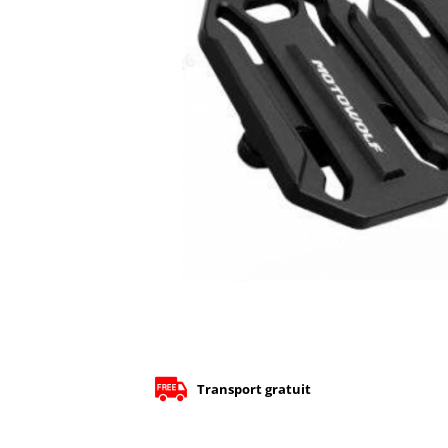
Cizme
Geci
Manusi
Ochelari
Pantaloni
Tricou/Pantaloni termici
Tricouri
Veste airbag
Echipament Impermeabil
Accesorii echipamente
Protectii Corp
Brauri
Cagule
Protectii Coloana
Protectii Corp
Transport gratuit
Protectii Gat
Protectii Maini