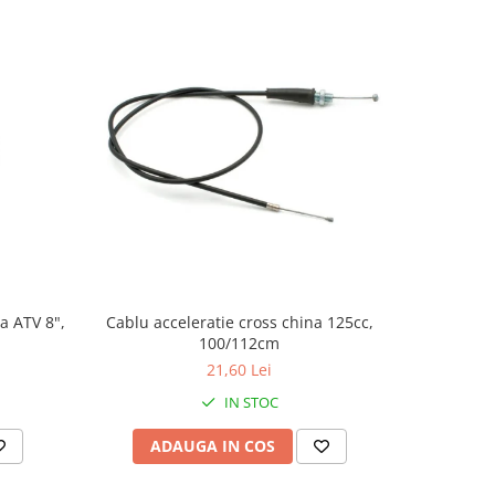
a ATV 8",
Cablu acceleratie cross china 125cc,
Set autoco
100/112cm
21,60 Lei
IN STOC
ADAUGA IN COS
AD