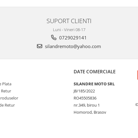
SUPORT CLIENTI
Luni - Vineri 08-17
0729029141
silandremoto@yahoo.com
DATE COMERCIALE
 Plata
SILANDRE MOTO SRL
e Retur
J8/185/2022
Produselor
RO45505836
©
de Retur
nr.349, birou 1
Homorod, Brasov