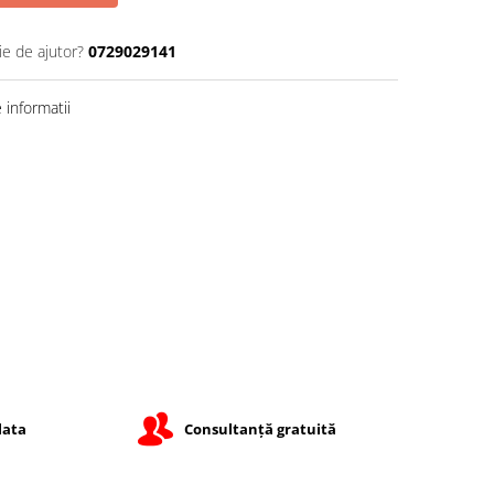
ie de ajutor?
0729029141
informatii
lata
Consultanță gratuită