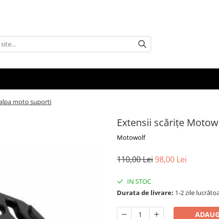
talpa moto suporti
Extensii scărițe Motow
Motowolf
110,00 Lei
98,00 Lei
IN STOC
Durata de livrare:
1-2 zile lucrăto
ADAUG