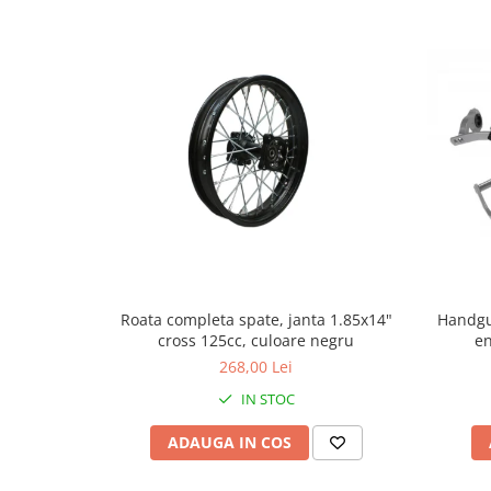
Genti & Bagaje
Borsete
Geanta furca
Geanta ghidon
Geanta rezervor
Geanta spate
Genti laterale
Genti picior
Top case
Accesorii
Handgu
Roata completa spate, janta 1.85x14"
Top case
en
cross 125cc, culoare negru
Cutii / Genti SHAD
268,00 Lei
Accesorii cutii Shad
IN STOC
Cutii aluminiu Shad
ADAUGA IN COS
Cutii ATV Shad
Cutii capace colorate