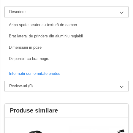
Membrana carburator
Abtibilde / Stickere
Descriere
Muzicuta
Banda ornament janta
Plutitor
Kit abtibilde
Aripa spate scuter cu textură de carbon
Pompa benzina
Protectie Rezervor
Braț lateral de prindere din aluminiu reglabil
Rezervor / Buson rezervor
Accesorii puig
Robinet benzina
Dimensiuni in poze
Bascula
Soc
Disponibil cu brat negru
Sonda benzina
Cricuri
Vacum benzina
Directie
Informatii conformitate produs
Sistem lubrifiere motor
Bieleta
Review-uri
(0)
Buson
Pivoti
Pompa ulei
Set cap de bara
Sistem pornire
Parbriz
Produse similare
Capac pornire
Pedale
Cuplaj rac
Pedale pornire
Rac pornire