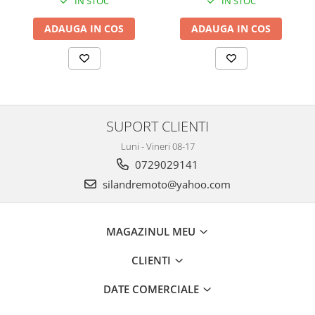
IN STOC
IN STOC
Cutii laterale Shad
Genti rezervor Shad
ADAUGA IN COS
ADAUGA IN COS
Genti soft Shad
Genti TERRA Shad
Kituri complete TERRA Shad
Kituri de prindere Shad
Top Case Shad
SUPORT CLIENTI
Rucsacuri & Genti
Luni - Vineri 08-17
Genti
0729029141
Rucsac
silandremoto@yahoo.com
Suporti prindere cutii/genti
Cutii / Genti
MAGAZINUL MEU
Antifurt
Chingi / Plase bagaj
CLIENTI
Lama zapada
DATE COMERCIALE
Prelata moto/atv/snow