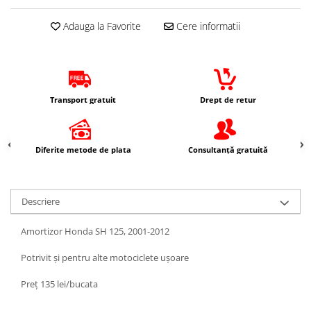
Protectii Picioare
Adauga la Favorite
Cere informatii
Imbracaminte Casual
Borsete
Cadou personalizat
Curele
Transport gratuit
Drept de retur
Haine
Ochelari de soare
Sepci
Diferite metode de plata
Consultanță gratuită
Vesta
Echipament Dama
Camasi dama
Descriere
Geci dama
Amortizor Honda SH 125, 2001-2012
Incaltaminte dama
Manusi dama
Potrivit și pentru alte motociclete ușoare
Pantaloni dama
Preț 135 lei/bucata
Intercom
TRANSPORT & DEPOZITARE