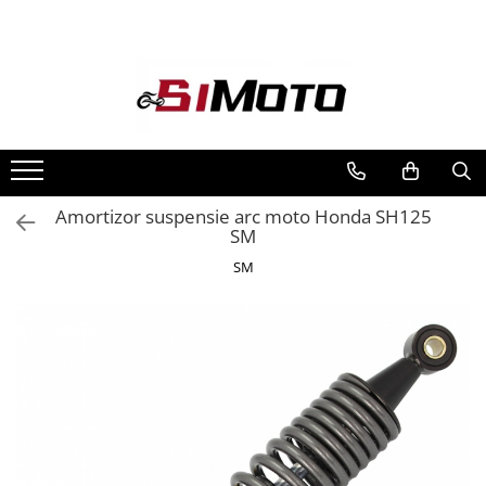
Toate Produsele
MOTOCICLETE & ATV
ECHIPAMENTE
Echipament Strada
Casti
Amortizor suspensie arc moto Honda SH125
SM
Camasi
Cizme & Ghete
SM
Geci
Manusi
Ochelari
Pantaloni
Veste
Echipament Cross & ATV
Casti