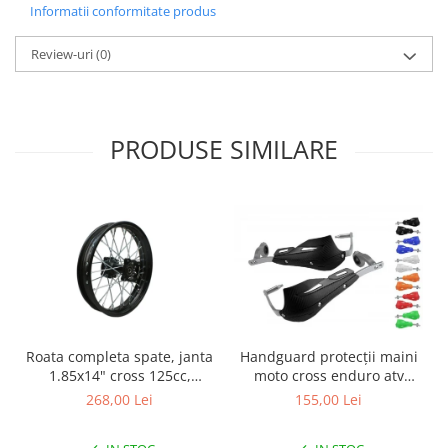
Informatii conformitate produs
Genti & Bagaje
Review-uri
(0)
Borsete
Geanta furca
Geanta ghidon
Geanta rezervor
PRODUSE SIMILARE
Geanta spate
Genti laterale
Genti picior
Top case
Accesorii
Top case
Cutii / Genti SHAD
Accesorii cutii Shad
Handguard protecții maini
Roata completa spate, janta
moto cross enduro atv
1.85x14" cross 125cc,
Cutii aluminiu Shad
aluminiu carbon
culoare negru
155,00 Lei
268,00 Lei
Cutii ATV Shad
Cutii capace colorate