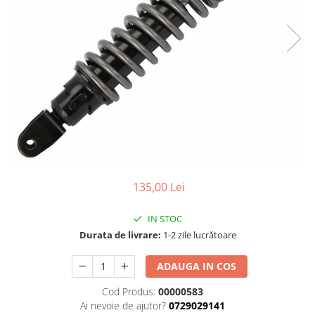
Cizme
Geci
Manusi
Ochelari
Pantaloni
Tricou/Pantaloni termici
Tricouri
Veste airbag
Echipament Impermeabil
Accesorii echipamente
135,00 Lei
Protectii Corp
Brauri
IN STOC
Cagule
Durata de livrare:
1-2 zile lucrătoare
Protectii Coloana
ADAUGA IN COS
Protectii Corp
Protectii Gat
Cod Produs:
00000583
Ai nevoie de ajutor?
0729029141
Protectii Maini