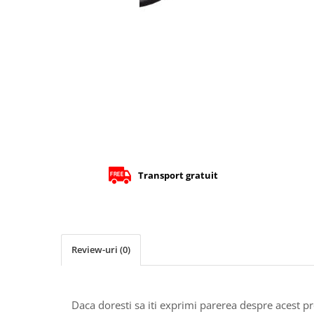
Cizme
Geci
Manusi
Ochelari
Pantaloni
Tricou/Pantaloni termici
Tricouri
Veste airbag
Echipament Impermeabil
Accesorii echipamente
Transport gratuit
Protectii Corp
Brauri
Cagule
Review-uri
(0)
Protectii Coloana
Protectii Corp
Protectii Gat
Daca doresti sa iti exprimi parerea despre acest 
Protectii Maini