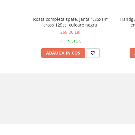
Genti & Bagaje
Borsete
Handgu
Roata completa spate, janta 1.85x14"
en
Geanta furca
cross 125cc, culoare negru
268,00 Lei
Geanta ghidon
Geanta rezervor
IN STOC
Geanta spate
ADAUGA IN COS
Genti laterale
Genti picior
Top case
Accesorii
Top case
Cutii / Genti SHAD
Accesorii cutii Shad
Cutii aluminiu Shad
Cutii ATV Shad
Cutii capace colorate