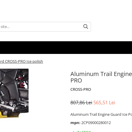
rd CROSS-PRO Ice polish
Aluminum Trail Engin
PRO
CROSS-PRO
807,86 Lei
565,51 Lei
Aluminum Trail Engine Guard Ice Po
mpn:
2CP09000280012