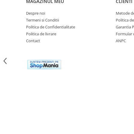
MAGAZINUL MEU
CLIENTI
Cutii laterale Shad
Genti rezervor Shad
Despre noi
Metode de
Genti soft Shad
Termeni si Conditii
Politica d
Genti TERRA Shad
Politica de Confidentialitate
Garantia 
Kituri complete TERRA Shad
Politica de livrare
Formular 
Contact
ANPC
Kituri de prindere Shad
Top Case Shad
Rucsacuri & Genti
Genti
Rucsac
Suporti prindere cutii/genti
Cutii / Genti
Antifurt
Chingi / Plase bagaj
Lama zapada
Prelata moto/atv/snow