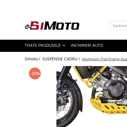
Toate Produsele
MOTOCICLETE & ATV
ECHIPAMENTE
Echipament Strada
TOATE PRODUSELE
INCHIRIERI AUTO
Casti
Simoto /
SUSPENSIE CADRU /
Aluminum Trail Engine Gua
Camasi
Cizme & Ghete
-30%
Geci
Manusi
Ochelari
Pantaloni
Veste
Echipament Cross & ATV
Casti