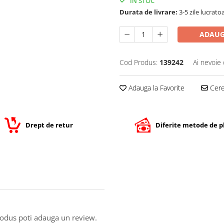
IN STOC
Durata de livrare:
3-5 zile lucrato
ADAUG
Cod Produs:
139242
Ai nevoie 
Adauga la Favorite
Cere 
Drept de retur
Diferite metode de p
produs poti adauga un review.