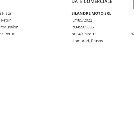
DATE COMERCIALE
 Plata
SILANDRE MOTO SRL
e Retur
J8/185/2022
Produselor
RO45505836
©
de Retur
nr.349, birou 1
Homorod, Brasov