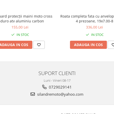
ard protecții maini moto cross
Roata completa fata cu anvelop
duro atv aluminiu carbon
4 prezoane, 19x7.00-8
155,00 Lei
336,00 Lei
IN STOC
IN STOC
ADAUGA IN COS
ADAUGA IN COS
SUPORT CLIENTI
Luni - Vineri 08-17
0729029141
silandremoto@yahoo.com