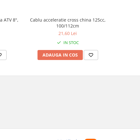
a ATV 8",
Cablu acceleratie cross china 125cc,
Set autoco
100/112cm
21,60 Lei
IN STOC
ADAUGA IN COS
AD