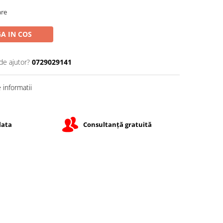
are
A IN COS
de ajutor?
0729029141
informatii
lata
Consultanță gratuită