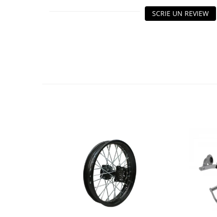
Protectii Picioare
SCRIE UN REVIEW
Imbracaminte Casual
Borsete
Cadou personalizat
Curele
Haine
Ochelari de soare
Sepci
Vesta
Echipament Dama
Camasi dama
Geci dama
Incaltaminte dama
Manusi dama
Pantaloni dama
Intercom
TRANSPORT & DEPOZITARE