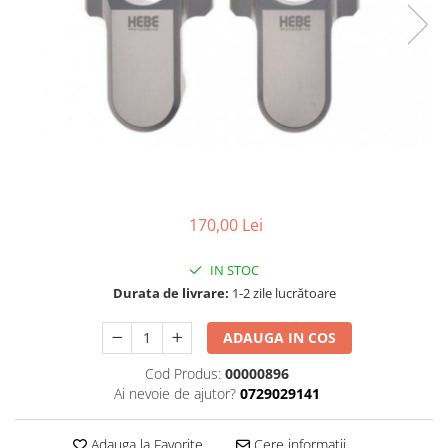
Cizme
Geci
Manusi
Ochelari
Pantaloni
Tricou/Pantaloni termici
Tricouri
Veste airbag
Echipament Impermeabil
170,00 Lei
Accesorii echipamente
IN STOC
Protectii Corp
Durata de livrare:
1-2 zile lucrătoare
Brauri
Cagule
ADAUGA IN COS
Protectii Coloana
Cod Produs:
00000896
Protectii Corp
Ai nevoie de ajutor?
0729029141
Protectii Gat
Protectii Maini
Adauga la Favorite
Cere informatii