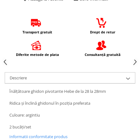
Protectii Picioare
Imbracaminte Casual
Borsete
Cadou personalizat
Transport gratuit
Drept de retur
Curele
Haine
Diferite metode de plata
Consultanță gratuită
Ochelari de soare
Sepci
Vesta
Descriere
Echipament Dama
Camasi dama
Înălțătoare ghidon pivotante Hebe de la 28 la 28mm
Geci dama
Ridica și înclină ghidonul în poziția preferata
Incaltaminte dama
Manusi dama
Culoare: argintiu
Pantaloni dama
2 bucăți/set
Intercom
Informatii conformitate produs
TRANSPORT & DEPOZITARE