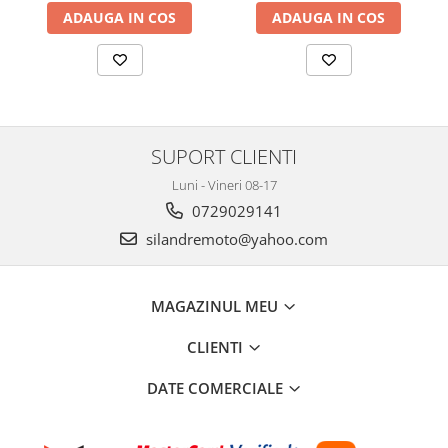
Cutii laterale Shad
ADAUGA IN COS
ADAUGA IN COS
Genti rezervor Shad
Genti soft Shad
Genti TERRA Shad
Kituri complete TERRA Shad
Kituri de prindere Shad
SUPORT CLIENTI
Top Case Shad
Luni - Vineri 08-17
Rucsacuri & Genti
0729029141
Genti
silandremoto@yahoo.com
Rucsac
Suporti prindere cutii/genti
Cutii / Genti
MAGAZINUL MEU
Antifurt
CLIENTI
Chingi / Plase bagaj
DATE COMERCIALE
Lama zapada
Prelata moto/atv/snow