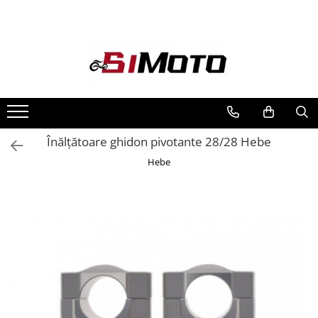
Toate Produsele
MOTOCICLETE & ATV
ECHIPAMENTE
Echipament Strada
Casti
Înălțătoare ghidon pivotante 28/28 Hebe
Camasi
Hebe
Cizme & Ghete
Geci
Manusi
Ochelari
Pantaloni
Veste
Echipament Cross & ATV
Casti