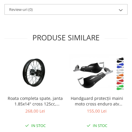
Genti & Bagaje
Review-uri
(0)
Borsete
Geanta furca
Geanta ghidon
PRODUSE SIMILARE
Geanta rezervor
Geanta spate
Genti laterale
Genti picior
Top case
Accesorii
Top case
Cutii / Genti SHAD
Handguard protecții maini
Roata completa spate, janta
Accesorii cutii Shad
moto cross enduro atv
1.85x14" cross 125cc,
aluminiu carbon
culoare negru
155,00 Lei
268,00 Lei
Cutii aluminiu Shad
Cutii ATV Shad
IN STOC
IN STOC
Cutii capace colorate