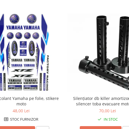
colant Yamaha pe folie, stikere
Silențiator db killer amortiz
moto
silencer toba evacuare mo
48,00 Lei
70,00 Lei
STOC FURNIZOR
IN STOC