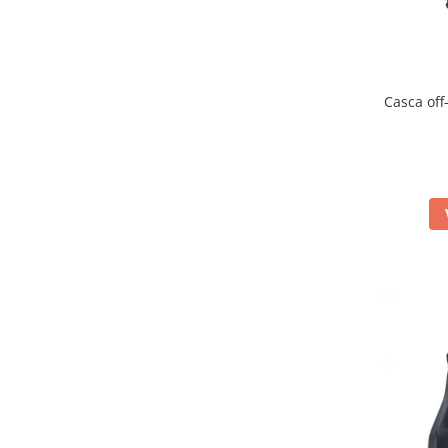
Inaltatore ghidon
Manete
Mansoane
Oglinzi
Casca of
Protectii Ghidon
Protectii maini / Kit-uri
Cadru
Accesorii
Aripa Fata
Aripa spate
Capac filtru aer
Carene
Kit plasticuri
Laterale radiator
Laterale spate
Plastic numar
Protectii furca/telescop