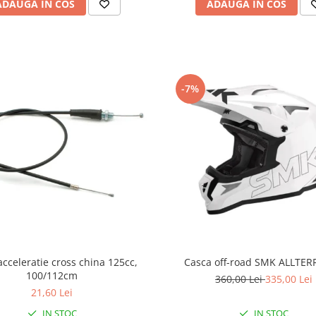
ADAUGA IN COS
ADAUGA IN COS
-7%
acceleratie cross china 125cc,
Casca off-road SMK ALLTER
100/112cm
360,00 Lei
335,00 Lei
21,60 Lei
IN STOC
IN STOC