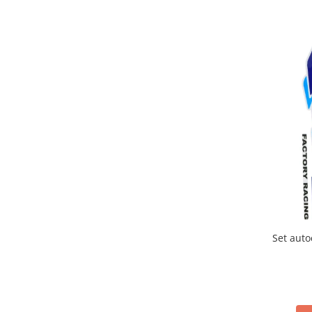
Imbracaminte Casual
Borsete
Cadou personalizat
Curele
Haine
Ochelari de soare
Sepci
Vesta
Echipament Dama
Camasi dama
Geci dama
Incaltaminte dama
Manusi dama
Set auto
Pantaloni dama
Intercom
TRANSPORT & DEPOZITARE
Genti & Bagaje