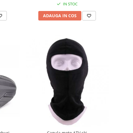
IN STOC
ADAUGA IN COS
coburi
Cagula moto ATV ski