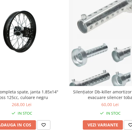
ompleta spate, janta 1.85x14"
Silențiator Db-killer amortizo
oss 125cc, culoare negru
evacuare silencer tob
268,00 Lei
60,00 Lei
IN STOC
IN STOC
ADAUGA IN COS
VEZI VARIANTE