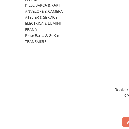
Cizme
PIESE BARCA & KART
Geci
ANVELOPE & CAMERA
Manusi
ATELIER & SERVICE
ELECTRICA & LUMINI
Ochelari
FRANA
Pantaloni
Piese Barca & GoKart
Tricou/Pantaloni termici
TRANSMISIE
Tricouri
Echipament Impermeabil
Accesorii echipamente
Protectii Corp
Brauri
Cagule
Roata c
cr
Protectii Coloana
Protectii Corp
Protectii Gat
Protectii Maini
Protectii Picioare