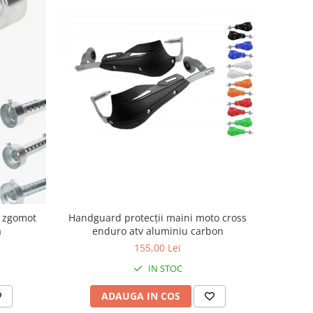
Handguard protecții maini moto cross
r zgomot
enduro atv aluminiu carbon
a
155,00 Lei
IN STOC
ADAUGA IN COS