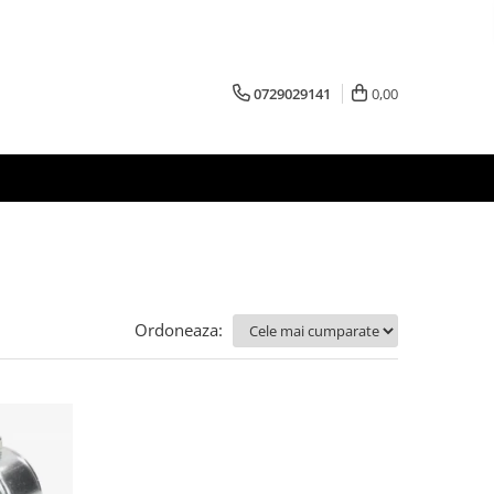
0729029141
0,00
Ordoneaza: