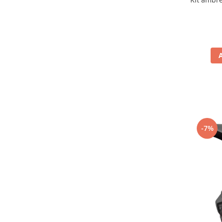
Filtru de fum
Galerie Evacuare
Garnituri toba
Kit tuning
Prindere
Protecții galerie
Silentiator / Dbkiller
SUSPENSIE CADRU
Ghidoane & Control
-7%
Adaptoare
Ajutor acceleratie
Amortizor ghidon
Cabluri
Capete ghidon
Comanda acceleratie
Ghidoane