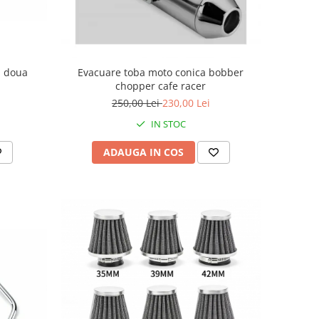
u doua
Evacuare toba moto conica bobber
chopper cafe racer
250,00 Lei
230,00 Lei
IN STOC
ADAUGA IN COS