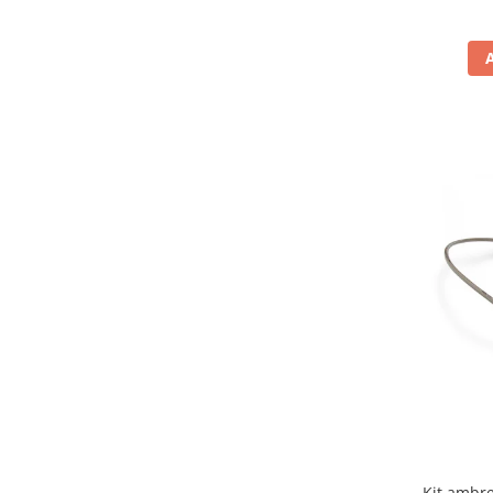
Carlige & Suporti
Remorci & Utile
Trolii & Suporti
Suporti ATV & UTV
Suporti telefon & Audio
EVACUARE
Evacuari universale
Evacuări Mivv
Evacuări G.P.R.
Evacuări Storm
Evacuari FMF
Evacuari HLP
Accesorii
Banda termica
Evacuare completa
Kit ambre