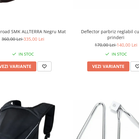
f-road SMK ALLTERRA Negru Mat
Deflector parbriz reglabil c
prinderi
360,00 Lei
335,00 Lei
170,00 Lei
140,00 Lei
IN STOC
IN STOC
VEZI VARIANTE
VEZI VARIANTE