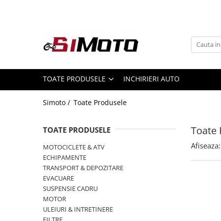
Toate Produsele
MOTOCICLETE & ATV
ECHIPAMENTE
Echipament Strada
TOATE PRODUSELE
INCHIRIERI AUTO
Casti
Simoto /
Toate Produsele
Camasi
Cizme & Ghete
Toate 
TOATE PRODUSELE
Geci
Manusi
Afiseaza:
MOTOCICLETE & ATV
ECHIPAMENTE
Ochelari
TRANSPORT & DEPOZITARE
Pantaloni
EVACUARE
Veste
SUSPENSIE CADRU
Echipament Cross & ATV
MOTOR
ULEIURI & INTRETINERE
Casti
FILTRE