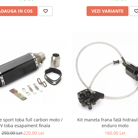
ADAUGA IN COS
VEZI VARIANTE
 sport toba full carbon moto /
Kit maneta frana față hidraul
V toba esapament finala
enduro moto
250,00 Lei
220,00 Lei
160,00 Lei