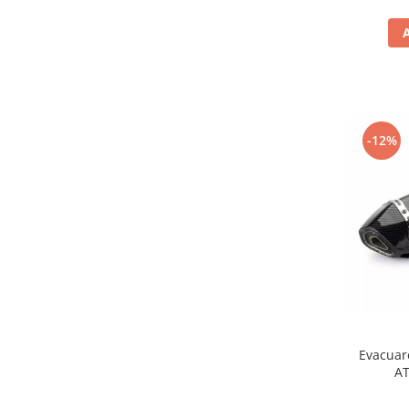
Genti soft Shad
Genti TERRA Shad
Kituri complete TERRA Shad
Kituri de prindere Shad
Top Case Shad
Rucsacuri & Genti
-12%
Genti
Rucsac
Suporti prindere cutii/genti
Cutii / Genti
Antifurt
Chingi / Plase bagaj
Lama zapada
Prelata moto/atv/snow
Evacuare
AT
Remorci & Trolii
Accesorii