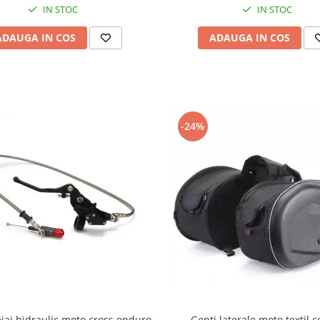
IN STOC
IN STOC
ADAUGA IN COS
ADAUGA IN COS
-24%
iaj hidraulic moto cross enduro
Genti laterale moto textil 