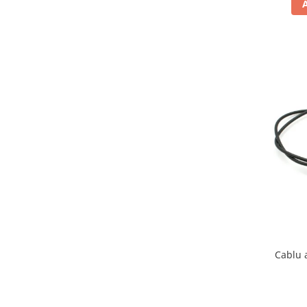
Borsete
Geanta furca
Geanta ghidon
Geanta rezervor
Geanta spate
Genti laterale
Genti picior
Top case
Accesorii
Top case
Cutii / Genti SHAD
Accesorii cutii Shad
Cutii aluminiu Shad
Cablu 
Cutii capace colorate
Cutii laterale Shad
Genti rezervor Shad