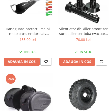
Protectii Picioare
Imbracaminte Casual
Borsete
Cadou personalizat
Handguard protecții maini
Silențiator db killer amortizor
Curele
moto cross enduro atv
sunet silencer toba evacuare
Haine
aluminiu carbon
moto ATV
155,00 Lei
70,00 Lei
Ochelari de soare
Sepci
IN STOC
IN STOC
Vesta
ADAUGA IN COS
ADAUGA IN COS
Echipament Dama
Camasi dama
Geci dama
-24%
Incaltaminte dama
Manusi dama
Pantaloni dama
Intercom
TRANSPORT & DEPOZITARE