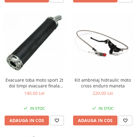
Banda termica
Evacuare completa
Filtru de fum
Galerie Evacuare
Garnituri toba
Kit tuning
Prindere
Protecții galerie
Silentiator / Dbkiller
Evacuare toba moto sport 2t
Kit ambreiaj hidraulic moto
doi timpi evacuare finala
cross enduro maneta
SUSPENSIE CADRU
cross enduro viteza
140,00 Lei
220,00 Lei
Ghidoane & Control
Adaptoare
IN STOC
IN STOC
Ajutor acceleratie
Amortizor ghidon
ADAUGA IN COS
ADAUGA IN COS
Cabluri
Capete ghidon