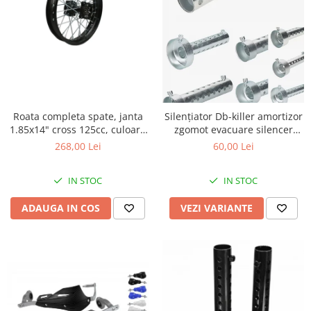
Cizme
Geci
Manusi
Ochelari
Pantaloni
Tricou/Pantaloni termici
Tricouri
Roata completa spate, janta
Silențiator Db-killer amortizor
1.85x14" cross 125cc, culoare
zgomot evacuare silencer
Veste airbag
negru
toba
268,00 Lei
60,00 Lei
Echipament Impermeabil
Accesorii echipamente
IN STOC
IN STOC
Protectii Corp
ADAUGA IN COS
VEZI VARIANTE
Brauri
Cagule
Protectii Coloana
Protectii Corp
Protectii Gat
Protectii Maini