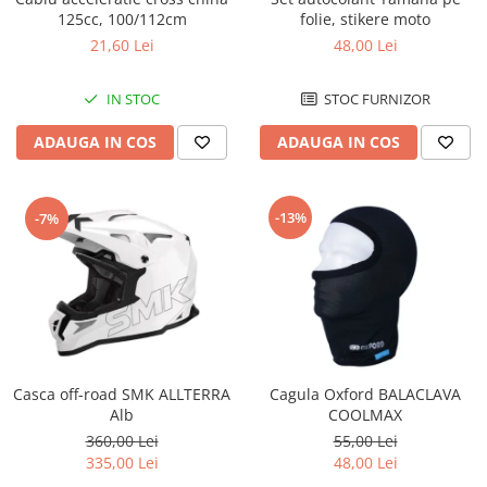
Cutii laterale Shad
125cc, 100/112cm
folie, stikere moto
Genti rezervor Shad
21,60 Lei
48,00 Lei
Genti soft Shad
Genti TERRA Shad
IN STOC
STOC FURNIZOR
Kituri complete TERRA Shad
ADAUGA IN COS
ADAUGA IN COS
Kituri de prindere Shad
Top Case Shad
Rucsacuri & Genti
-13%
-7%
Genti
Rucsac
Suporti prindere cutii/genti
Cutii / Genti
Antifurt
Casca off-road SMK ALLTERRA
Cagula Oxford BALACLAVA
Chingi / Plase bagaj
Alb
COOLMAX
Lama zapada
360,00 Lei
55,00 Lei
335,00 Lei
48,00 Lei
Prelata moto/atv/snow