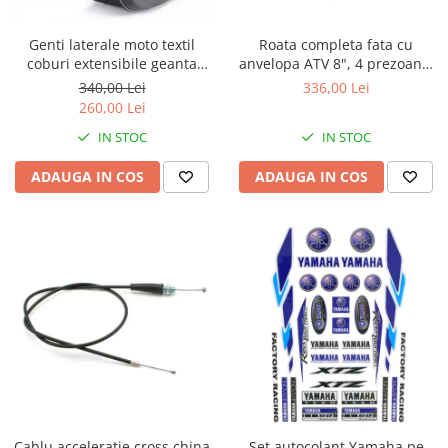
Genti & Bagaje
Roata completa fata cu
Genti laterale moto textil
Borsete
anvelopa ATV 8", 4 prezoane,
coburi extensibile geanta
Geanta furca
19x7.00-8
bagaj
336,00 Lei
340,00 Lei
260,00 Lei
Geanta ghidon
Geanta rezervor
IN STOC
IN STOC
Geanta spate
ADAUGA IN COS
ADAUGA IN COS
Genti laterale
Genti picior
Top case
Accesorii
Top case
Cutii / Genti SHAD
Accesorii cutii Shad
Cutii aluminiu Shad
Cutii ATV Shad
Cutii capace colorate
Cablu acceleratie cross china
Set autocolant Yamaha pe