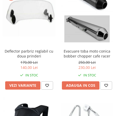
Amortizoare fata
Amortizoare spate
Protectii telescoape
Semeringuri amortizore /
telescoape
Abtibilde
Abtibilde / Stickere
Deflector parbriz reglabil cu
Evacuare toba moto conica
Banda ornament janta
doua prinderi
bobber chopper cafe racer
Kit abtibilde
170,00 Lei
250,00 Lei
Protectie Jug
140,00 Lei
230,00 Lei
Protectie Rezervor
IN STOC
IN STOC
Accesorii puig
VEZI VARIANTE
ADAUGA IN COS
Bascula
Cricuri
Directie
Bieleta