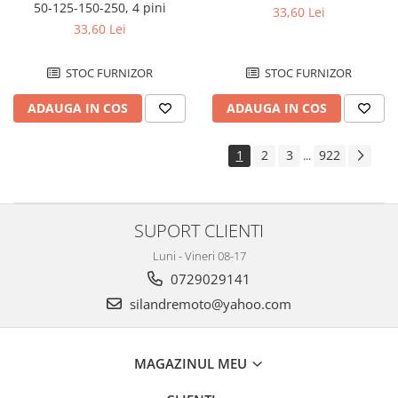
50-125-150-250, 4 pini
Senzor
33,60 Lei
33,60 Lei
Suruburi si capace motor
ULEIURI & INTRETINERE
STOC FURNIZOR
STOC FURNIZOR
Intretinere
ADAUGA IN COS
ADAUGA IN COS
Ulei 2T
Ulei 4T
1
2
3
922
...
Ulei furca
Ulei transmisie
FILTRE
SUPORT CLIENTI
Filtre aer
Luni - Vineri 08-17
Filtre benzina
0729029141
Filtre ulei
silandremoto@yahoo.com
PIESE BARCA & KART
Piese barca
MAGAZINUL MEU
Piese GoKart