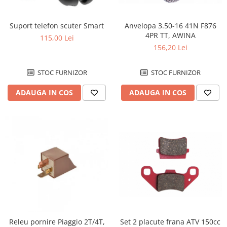
Soc
Sonda benzina
Anvelopa 3.50-16 41N F876
Suport telefon scuter Smart
Vacum benzina
4PR TT, AWINA
115,00 Lei
Sistem lubrifiere motor
156,20 Lei
Buson
Pompa ulei
STOC FURNIZOR
STOC FURNIZOR
Sistem pornire
ADAUGA IN COS
ADAUGA IN COS
Capac pornire
Cuplaj rac
Rac pornire
Semiluna pornire
Sistem racire motor
Angrenaj pompa apa
Capac racire motor
Kit pompa apa
Radiator
Semering pompa apa
Releu pornire Piaggio 2T/4T,
Set 2 placute frana ATV 150cc