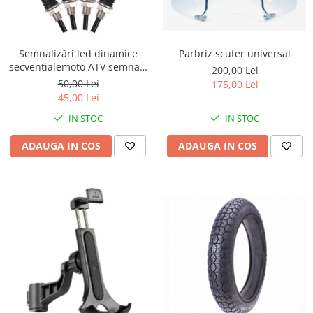
Chiuloasa
Set motor
Set motor + chiuloase
Semnalizări led dinamice
Parbriz scuter universal
Sistem alimentare cu combustibil
secventialemoto ATV semnale
200,00 Lei
slim
Carburator complet
50,00 Lei
175,00 Lei
45,00 Lei
Conector alimentare combustibil
Cui ponto
IN STOC
IN STOC
Flansa admisie
ADAUGA IN COS
ADAUGA IN COS
Furtun benzina
Jigler
Kit reparatie
Membrana carburator
Muzicuta
Plutitor
Pompa benzina
Rezervor / Buson rezervor
Robinet benzina