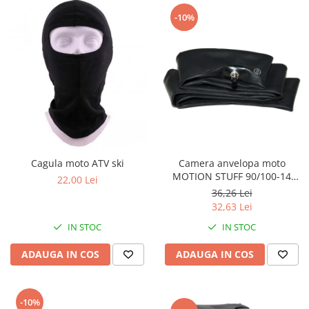
Comanda acceleratie
-10%
Ghidoane
Inaltatore ghidon
Manete
Mansoane
Oglinzi
Protectii Ghidon
Protectii maini / Kit-uri
Cadru
Cagula moto ATV ski
Camera anvelopa moto
MOTION STUFF 90/100-14
22,00 Lei
Accesorii
cauciuc butil (1.1mm)
36,26 Lei
Aripa Fata
32,63 Lei
Aripa spate
IN STOC
IN STOC
Capac filtru aer
Carene
ADAUGA IN COS
ADAUGA IN COS
Kit plasticuri
Laterale radiator
-10%
Laterale spate