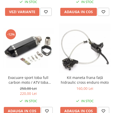
IN STOC
IN STOC
Remorci & Trolii
Accesorii
VEZI VARIANTE
ADAUGA IN COS
Carlige & Suporti
Remorci & Utile
Trolii & Suporti
-12%
Suporti ATV & UTV
Suporti telefon & Audio
EVACUARE
Evacuari universale
Evacuări Mivv
Evacuări G.P.R.
Evacuare sport toba full
Kit maneta frana față
carbon moto / ATV toba
hidraulic cross enduro moto
Evacuări Storm
esapament finala
250,00 Lei
160,00 Lei
Evacuari FMF
220,00 Lei
Evacuari HLP
IN STOC
IN STOC
Accesorii
ADAUGA IN COS
ADAUGA IN COS