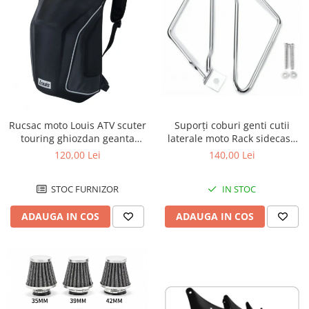
Pivoti
Set cap de bara
Parbriz
Pedale
Pedale pornire
Pedale schimbator
Plasticuri Enduro/Mx
Rucsac moto Louis ATV scuter
Suporți coburi genti cutii
touring ghiozdan geanta
laterale moto Rack sidecase
Protectii cadru / motor
spate
motocicleta
120,00 Lei
140,00 Lei
Protectii Polisport
Rezervor
STOC FURNIZOR
IN STOC
Rulmenti ghidon
ADAUGA IN COS
ADAUGA IN COS
Kit rulmenti ghidon
Scarite
Suport pasager PUIG
Suport/Suruburi/Piulite/Cleme
MOTOR