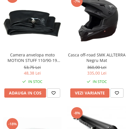
-7%
Plastic numar
Protectii furca/telescop
Sa
Scut Motor
Spatar
Suport numar
Roti & Accesorii
Casca off-road SMK ALLTERRA
Camera anvelopa moto
Accesorii
Negru Mat
MOTION STUFF 110/90-19
cauciuc butil (1.1mm)
360,00 Lei
53,75 Lei
Ax roata Puig
335,00 Lei
48,38 Lei
Butuc roata
IN STOC
IN STOC
Jante
Piulita roata
VEZI VARIANTE
ADAUGA IN COS
Roti complete
Rulmenti roata
Spite
-8%
Suspensie
-18%
Aerisitoare telescoape