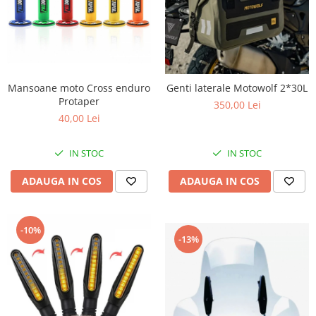
Cheie lant distributie
Intinzator lant
Lant distributie
Semeringuri supape
Supape
Mansoane moto Cross enduro
Genti laterale Motowolf 2*30L
Garnituri
Protaper
350,00 Lei
40,00 Lei
Garnituri / bucata
Kit garnituri
IN STOC
IN STOC
Semeringuri
Motor de schimb
ADAUGA IN COS
ADAUGA IN COS
Pistoane / Segmenti
Pistoane
-10%
Segmenti
-13%
Siguranta bolt
Prezoane/Suruburi
Set motor / chiuloase