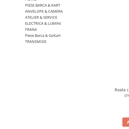
Cizme
PIESE BARCA & KART
Geci
ANVELOPE & CAMERA
Manusi
ATELIER & SERVICE
ELECTRICA & LUMINI
Ochelari
FRANA
Pantaloni
Piese Barca & GoKart
Tricou/Pantaloni termici
TRANSMISIE
Tricouri
Echipament Impermeabil
Accesorii echipamente
Protectii Corp
Brauri
Cagule
Roata c
cr
Protectii Coloana
Protectii Corp
Protectii Gat
Protectii Maini
Protectii Picioare