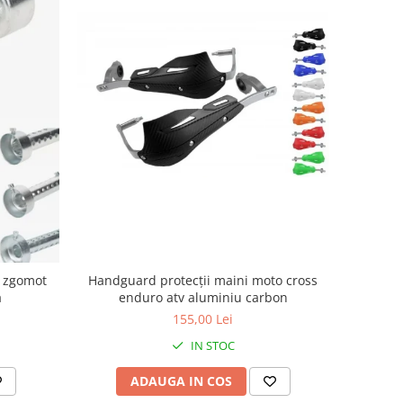
Handguard protecții maini moto cross
r zgomot
enduro atv aluminiu carbon
a
155,00 Lei
IN STOC
ADAUGA IN COS