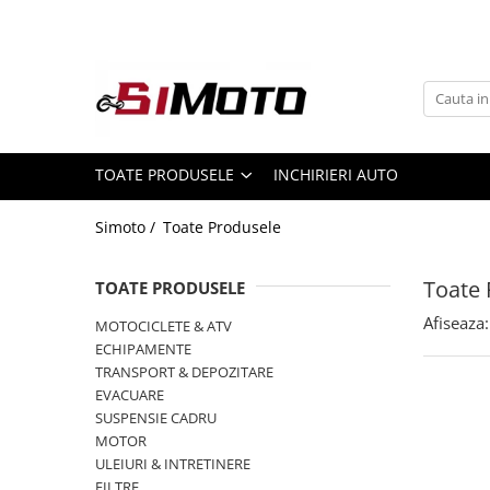
Toate Produsele
MOTOCICLETE & ATV
ECHIPAMENTE
Echipament Strada
TOATE PRODUSELE
INCHIRIERI AUTO
Casti
Simoto /
Toate Produsele
Camasi
Cizme & Ghete
Toate 
TOATE PRODUSELE
Geci
Manusi
Afiseaza:
MOTOCICLETE & ATV
ECHIPAMENTE
Ochelari
TRANSPORT & DEPOZITARE
Pantaloni
EVACUARE
Veste
SUSPENSIE CADRU
Echipament Cross & ATV
MOTOR
ULEIURI & INTRETINERE
Casti
FILTRE