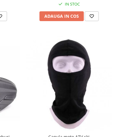
IN STOC
ADAUGA IN COS
coburi
Cagula moto ATV ski