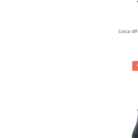
Inaltatore ghidon
Manete
Mansoane
Oglinzi
Casca of
Protectii Ghidon
Protectii maini / Kit-uri
Cadru
Accesorii
Aripa Fata
Aripa spate
Capac filtru aer
Carene
Kit plasticuri
Laterale radiator
Laterale spate
Plastic numar
Protectii furca/telescop