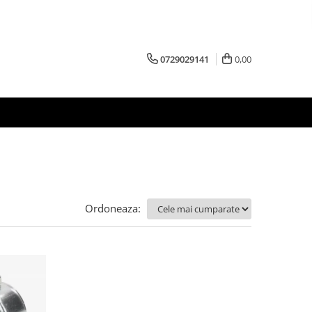
0729029141
0,00
Ordoneaza: