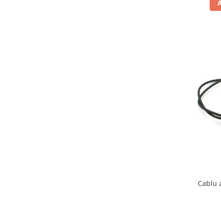
Borsete
Geanta furca
Geanta ghidon
Geanta rezervor
Geanta spate
Genti laterale
Genti picior
Top case
Accesorii
Top case
Cutii / Genti SHAD
Accesorii cutii Shad
Cutii aluminiu Shad
Cablu 
Cutii capace colorate
Cutii laterale Shad
Genti rezervor Shad