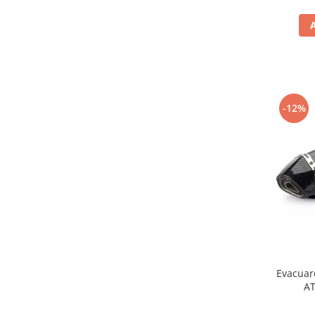
Genti soft Shad
Genti TERRA Shad
Kituri complete TERRA Shad
Kituri de prindere Shad
Top Case Shad
Rucsacuri & Genti
-12%
Genti
Rucsac
Suporti prindere cutii/genti
Cutii / Genti
Antifurt
Chingi / Plase bagaj
Lama zapada
Prelata moto/atv/snow
Evacuare
AT
Remorci & Trolii
Accesorii