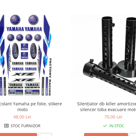
colant Yamaha pe folie, stikere
Silențiator db killer amortiz
moto
silencer toba evacuare mo
48,00 Lei
70,00 Lei
STOC FURNIZOR
IN STOC