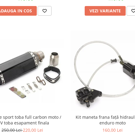
ADAUGA IN COS
VEZI VARIANTE
 sport toba full carbon moto /
Kit maneta frana față hidraul
V toba esapament finala
enduro moto
250,00 Lei
220,00 Lei
160,00 Lei