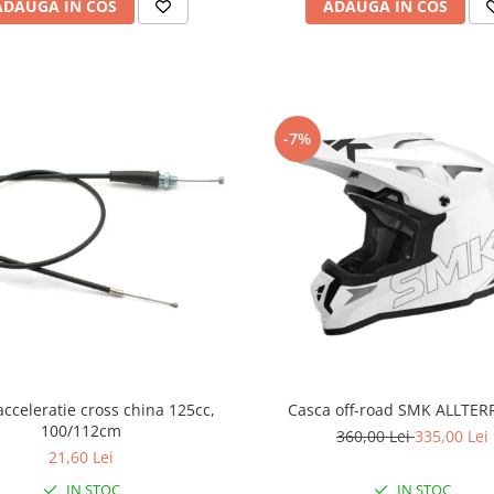
ADAUGA IN COS
ADAUGA IN COS
-7%
acceleratie cross china 125cc,
Casca off-road SMK ALLTER
100/112cm
360,00 Lei
335,00 Lei
21,60 Lei
IN STOC
IN STOC