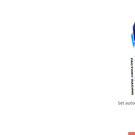
Imbracaminte Casual
Borsete
Cadou personalizat
Curele
Haine
Ochelari de soare
Sepci
Vesta
Echipament Dama
Camasi dama
Geci dama
Incaltaminte dama
Manusi dama
Set auto
Pantaloni dama
Intercom
TRANSPORT & DEPOZITARE
Genti & Bagaje