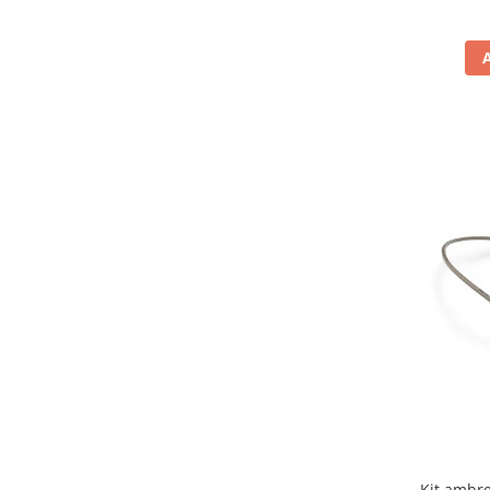
Carlige & Suporti
Remorci & Utile
Trolii & Suporti
Suporti ATV & UTV
Suporti telefon & Audio
EVACUARE
Evacuari universale
Evacuări Mivv
Evacuări G.P.R.
Evacuări Storm
Evacuari FMF
Evacuari HLP
Accesorii
Banda termica
Evacuare completa
Kit ambre