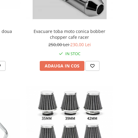
u doua
Evacuare toba moto conica bobber
chopper cafe racer
250,00 Lei
230,00 Lei
IN STOC
ADAUGA IN COS