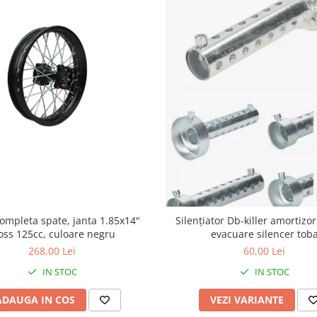
ompleta spate, janta 1.85x14"
Silențiator Db-killer amortizo
oss 125cc, culoare negru
evacuare silencer tob
268,00 Lei
60,00 Lei
IN STOC
IN STOC
ADAUGA IN COS
VEZI VARIANTE