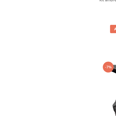
Filtru de fum
Galerie Evacuare
Garnituri toba
Kit tuning
Prindere
Protecții galerie
Silentiator / Dbkiller
SUSPENSIE CADRU
Ghidoane & Control
-7%
Adaptoare
Ajutor acceleratie
Amortizor ghidon
Cabluri
Capete ghidon
Comanda acceleratie
Ghidoane