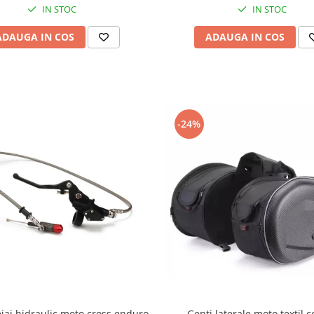
IN STOC
IN STOC
ADAUGA IN COS
ADAUGA IN COS
-24%
iaj hidraulic moto cross enduro
Genti laterale moto textil 