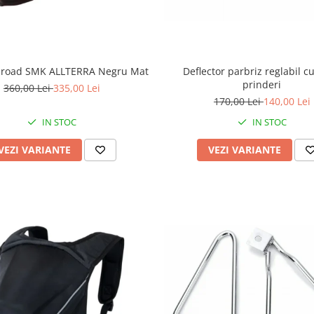
f-road SMK ALLTERRA Negru Mat
Deflector parbriz reglabil c
prinderi
360,00 Lei
335,00 Lei
170,00 Lei
140,00 Lei
IN STOC
IN STOC
VEZI VARIANTE
VEZI VARIANTE