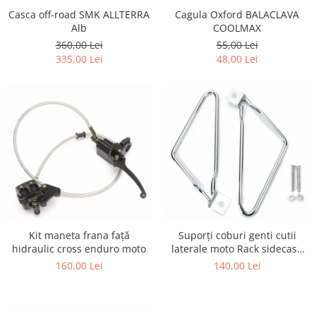
Kit pompa apa
Casca off-road SMK ALLTERRA
Cagula Oxford BALACLAVA
Protectii Polisport
Radiator
Alb
COOLMAX
Rezervor
Semering pompa apa
360,00 Lei
55,00 Lei
335,00 Lei
48,00 Lei
Rulmenti ghidon
Senzor
Suruburi si capace motor
Kit rulmenti ghidon
Scarite
Suport pasager PUIG
Suport/Suruburi/Piulite/Cleme
Suporți coburi genti cutii
Kit maneta frana față
laterale moto Rack sidecase
hidraulic cross enduro moto
motocicleta
140,00 Lei
160,00 Lei