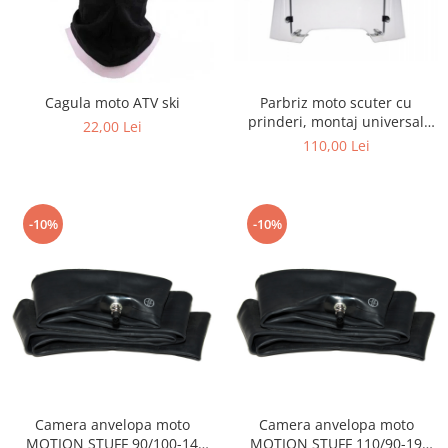
Parbriz moto scuter cu
Cagula moto ATV ski
prinderi, montaj universal
22,00 Lei
450mm/H-490mm
110,00 Lei
-10%
-10%
Camera anvelopa moto
Camera anvelopa moto
MOTION STUFF 90/100-14
MOTION STUFF 110/90-19