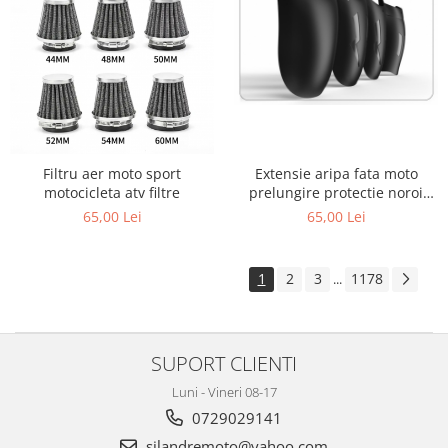
Filtru aer moto sport
Extensie aripa fata moto
motocicleta atv filtre
prelungire protectie noroi
aparatoare
65,00 Lei
65,00 Lei
1
2
3
1178
...
SUPORT CLIENTI
Luni - Vineri 08-17
0729029141
silandremoto@yahoo.com