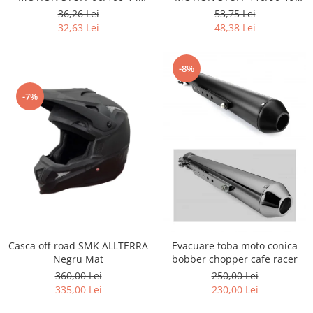
cauciuc butil (1.1mm)
cauciuc butil (1.1mm)
36,26 Lei
53,75 Lei
32,63 Lei
48,38 Lei
-8%
-7%
Casca off-road SMK ALLTERRA
Evacuare toba moto conica
Negru Mat
bobber chopper cafe racer
360,00 Lei
250,00 Lei
335,00 Lei
230,00 Lei