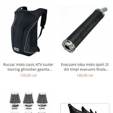
Evacuare toba moto sport 2t
Rucsac moto Louis ATV scuter
doi timpi evacuare finala
touring ghiozdan geanta
cross enduro viteza
spate
140,00 Lei
120,00 Lei