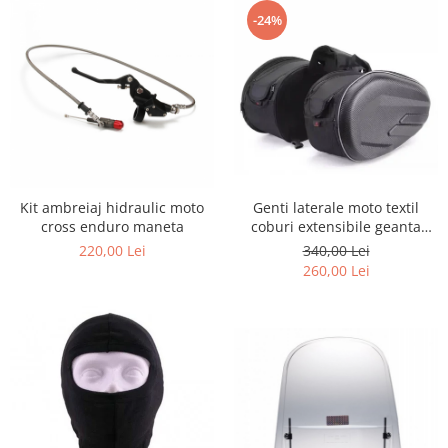
-24%
Kit ambreiaj hidraulic moto
Genti laterale moto textil
cross enduro maneta
coburi extensibile geanta
bagaj
220,00 Lei
340,00 Lei
260,00 Lei