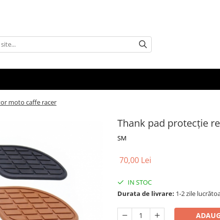
or moto caffe racer
Thank pad protecție r
SM
70,00 Lei
IN STOC
Durata de livrare:
1-2 zile lucrăto
ADAUG