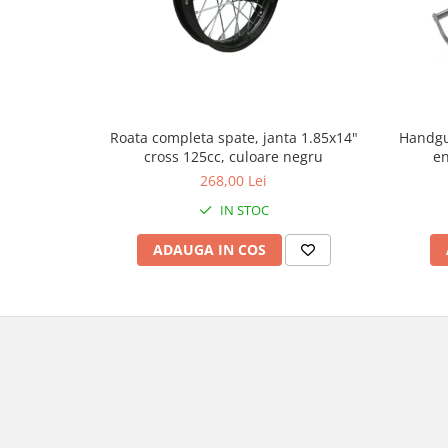
Genti & Bagaje
Borsete
Geanta furca
Geanta ghidon
Geanta rezervor
Handgu
Roata completa spate, janta 1.85x14"
en
cross 125cc, culoare negru
Geanta spate
268,00 Lei
Genti laterale
IN STOC
Genti picior
Top case
ADAUGA IN COS
Accesorii
Top case
Cutii / Genti SHAD
Accesorii cutii Shad
Cutii aluminiu Shad
Cutii ATV Shad
Cutii capace colorate