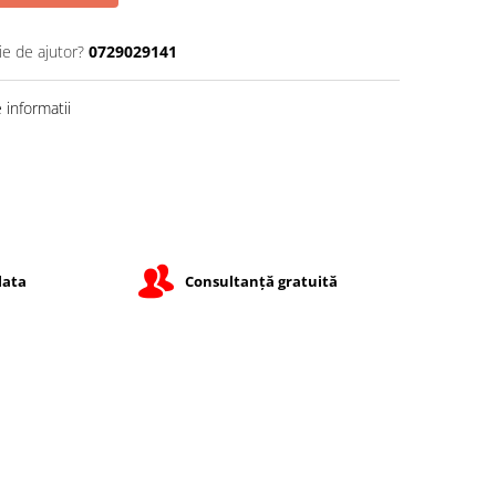
ie de ajutor?
0729029141
informatii
lata
Consultanță gratuită