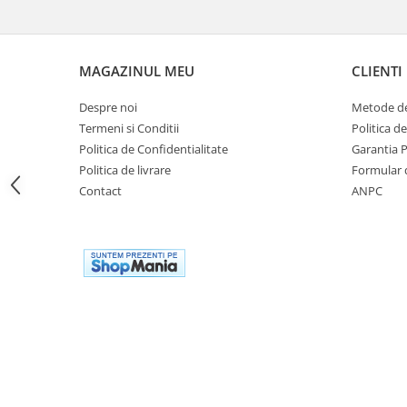
Cutii laterale Shad
Genti rezervor Shad
Genti soft Shad
MAGAZINUL MEU
CLIENTI
Genti TERRA Shad
Kituri complete TERRA Shad
Despre noi
Metode de
Kituri de prindere Shad
Termeni si Conditii
Politica d
Politica de Confidentialitate
Garantia 
Top Case Shad
Politica de livrare
Formular 
Rucsacuri & Genti
Contact
ANPC
Genti
Rucsac
Suporti prindere cutii/genti
Cutii / Genti
Antifurt
Chingi / Plase bagaj
Lama zapada
Prelata moto/atv/snow