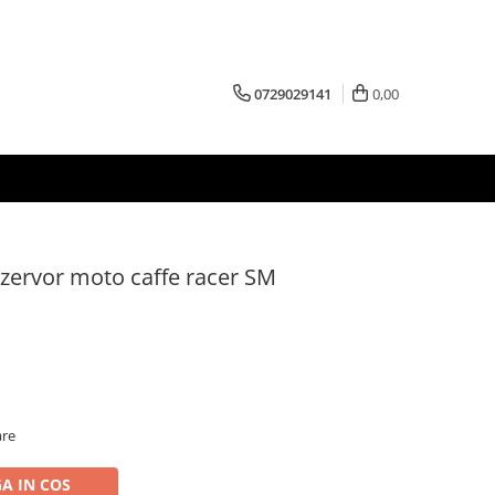
0729029141
0,00
ezervor moto caffe racer SM
are
A IN COS