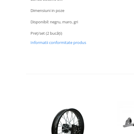
Protectii Picioare
Dimensiuni in poze
Imbracaminte Casual
Disponibil: negru, maro, gri
Borsete
Cadou personalizat
Preț/set (2 bucăți)
Curele
Informatii conformitate produs
Haine
Ochelari de soare
Sepci
Vesta
Echipament Dama
Camasi dama
Geci dama
Incaltaminte dama
Manusi dama
Pantaloni dama
Intercom
TRANSPORT & DEPOZITARE