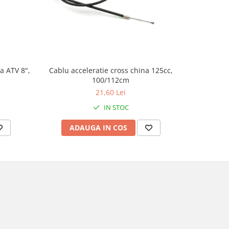
a ATV 8",
Cablu acceleratie cross china 125cc,
Set autoco
100/112cm
21,60 Lei
IN STOC
ADAUGA IN COS
AD