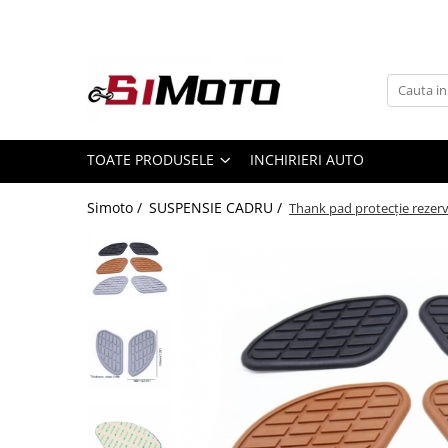
Toate Produsele
MOTOCICLETE & ATV
ECHIPAMENTE
Echipament Strada
TOATE PRODUSELE
INCHIRIERI AUTO
Casti
Simoto /
SUSPENSIE CADRU /
Thank pad protecție rezerv
Camasi
Cizme & Ghete
Geci
Manusi
Ochelari
Pantaloni
Veste
Echipament Cross & ATV
Casti