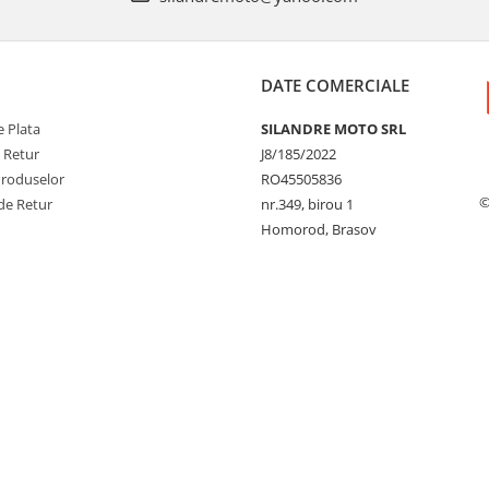
DATE COMERCIALE
 Plata
SILANDRE MOTO SRL
e Retur
J8/185/2022
Produselor
RO45505836
©
de Retur
nr.349, birou 1
Homorod, Brasov