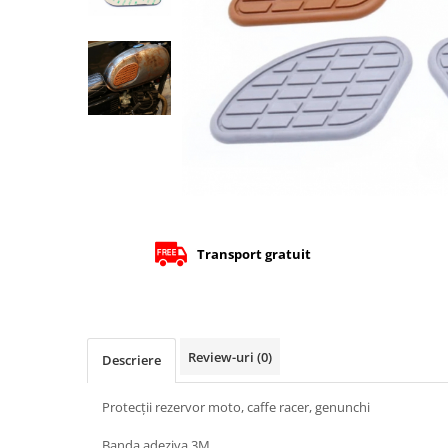
Cizme
Geci
Manusi
Ochelari
Pantaloni
Tricou/Pantaloni termici
Tricouri
Veste airbag
Echipament Impermeabil
Accesorii echipamente
Transport gratuit
Protectii Corp
Brauri
Cagule
Review-uri
(0)
Descriere
Protectii Coloana
Protectii Corp
Protecții rezervor moto, caffe racer, genunchi
Protectii Gat
Protectii Maini
Banda adeziva 3M