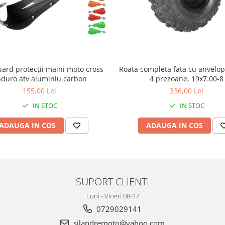
ard protecții maini moto cross
Roata completa fata cu anvelop
duro atv aluminiu carbon
4 prezoane, 19x7.00-8
155,00 Lei
336,00 Lei
IN STOC
IN STOC
ADAUGA IN COS
ADAUGA IN COS
SUPORT CLIENTI
Luni - Vineri 08-17
0729029141
silandremoto@yahoo.com