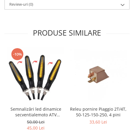
Review-uri
(0)
Genti & Bagaje
Borsete
Geanta furca
PRODUSE SIMILARE
Geanta ghidon
Geanta rezervor
Geanta spate
-10%
Genti laterale
Genti picior
Top case
Accesorii
Top case
Cutii / Genti SHAD
Accesorii cutii Shad
Releu pornire Piaggio 2T/4T,
Semnalizări led dinamice
Cutii aluminiu Shad
50-125-150-250, 4 pini
secventialemoto ATV
semnale slim
Cutii ATV Shad
33,60 Lei
50,00 Lei
45,00 Lei
Cutii capace colorate