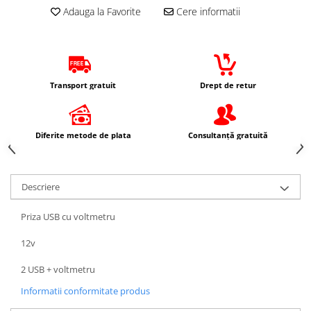
Protectii Picioare
Adauga la Favorite
Cere informatii
Imbracaminte Casual
Borsete
Cadou personalizat
Transport gratuit
Drept de retur
Curele
Haine
Ochelari de soare
Diferite metode de plata
Consultanță gratuită
Sepci
Vesta
Echipament Dama
Descriere
Camasi dama
Geci dama
Priza USB cu voltmetru
Incaltaminte dama
12v
Manusi dama
2 USB + voltmetru
Pantaloni dama
Intercom
Informatii conformitate produs
TRANSPORT & DEPOZITARE