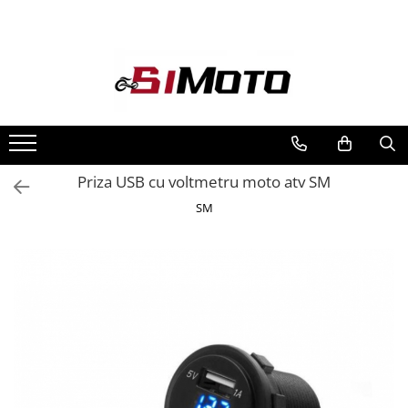
Toate Produsele
MOTOCICLETE & ATV
ECHIPAMENTE
Echipament Strada
Casti
Priza USB cu voltmetru moto atv SM
Camasi
SM
Cizme & Ghete
Geci
Manusi
Ochelari
Pantaloni
Veste
Echipament Cross & ATV
Casti