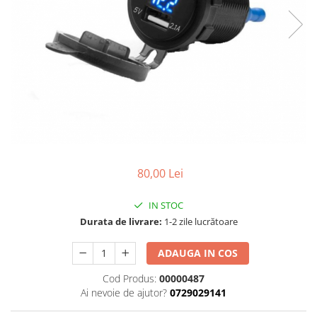
Cizme
Geci
Manusi
Ochelari
Pantaloni
Tricou/Pantaloni termici
Tricouri
Veste airbag
Echipament Impermeabil
80,00 Lei
Accesorii echipamente
Protectii Corp
IN STOC
Brauri
Durata de livrare:
1-2 zile lucrătoare
Cagule
ADAUGA IN COS
Protectii Coloana
Protectii Corp
Cod Produs:
00000487
Protectii Gat
Ai nevoie de ajutor?
0729029141
Protectii Maini