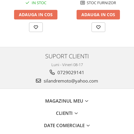
Cutii laterale Shad
STOC FURNIZOR
IN STOC
Genti rezervor Shad
ADAUGA IN COS
ADAUGA IN COS
Genti soft Shad
Genti TERRA Shad
Kituri complete TERRA Shad
Kituri de prindere Shad
Top Case Shad
SUPORT CLIENTI
Rucsacuri & Genti
Luni - Vineri 08-17
Genti
0729029141
Rucsac
silandremoto@yahoo.com
Suporti prindere cutii/genti
Cutii / Genti
Antifurt
MAGAZINUL MEU
Chingi / Plase bagaj
CLIENTI
Lama zapada
DATE COMERCIALE
Prelata moto/atv/snow