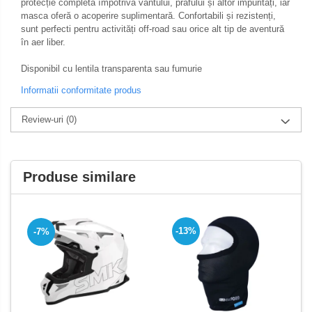
protecție completă împotriva vântului, prafului și altor impurități, iar
Intercom
masca oferă o acoperire suplimentară. Confortabili și rezistenți,
Genti & Bagaje
sunt perfecti pentru activități off-road sau orice alt tip de aventură
în aer liber.
Borsete
Geanta furca
Disponibil cu lentila transparenta sau fumurie
Geanta ghidon
Informatii conformitate produs
Geanta rezervor
Review-uri
(0)
Geanta spate
Genti laterale
Genti picior
Produse similare
Top case
Accesorii
Top case
-13%
-7%
Cutii / Genti SHAD
Accesorii cutii Shad
Cutii aluminiu Shad
Cutii ATV Shad