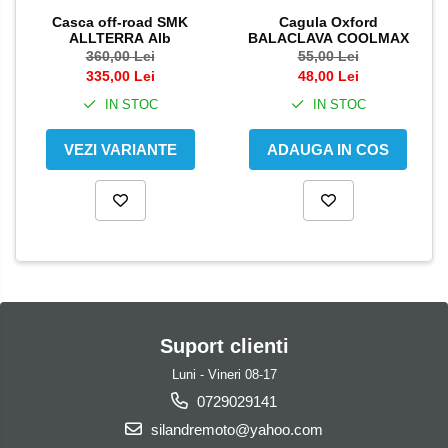
Cutii capace colorate
Casca off-road SMK
Cagula Oxford
Cutii laterale Shad
ALLTERRA Alb
BALACLAVA COOLMAX
360,00 Lei
55,00 Lei
Genti rezervor Shad
335,00 Lei
48,00 Lei
Genti soft Shad
IN STOC
IN STOC
Genti TERRA Shad
Kituri complete TERRA Shad
VEZI VARIANTE
ADAUGA IN COS
Kituri de prindere Shad
Top Case Shad
Rucsacuri & Genti
Genti
Rucsac
Suporti prindere cutii/genti
Cutii / Genti
Suport clienti
Antifurt
Luni - Vineri 08-17
Chingi / Plase bagaj
0729029141
silandremoto@yahoo.com
Lama zapada