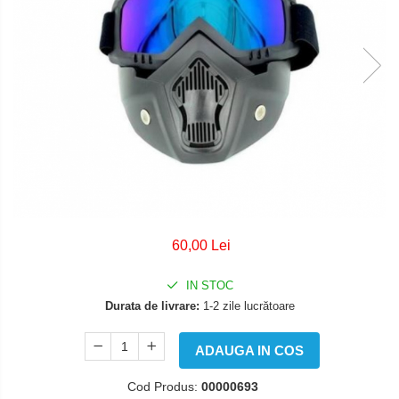
CAMERA
Cizme
ATELIER
&
Geci
SERVICE
ELECTRICA
Manusi
&
Ochelari
LUMINI
FRANA
Pantaloni
TRANSMISIE
Tricou/Pantaloni termici
Tricouri
Veste airbag
Echipament Impermeabil
Accesorii echipamente
60,00 Lei
Protectii Corp
IN STOC
Brauri
Durata de livrare:
1-2 zile lucrătoare
Cagule
Protectii Coloana
ADAUGA IN COS
Protectii Corp
Cod Produs:
00000693
Protectii Gat