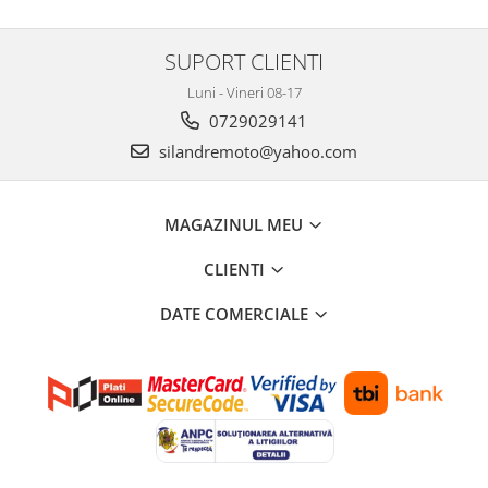
Genti soft Shad
Genti TERRA Shad
SUPORT CLIENTI
Kituri complete TERRA Shad
Luni - Vineri 08-17
Kituri de prindere Shad
0729029141
Top Case Shad
Rucsacuri & Genti
silandremoto@yahoo.com
Genti
Rucsac
MAGAZINUL MEU
Suporti prindere cutii/genti
CLIENTI
Cutii / Genti
Antifurt
DATE COMERCIALE
Chingi / Plase bagaj
Lama zapada
Prelata moto/atv/snow
Remorci & Trolii
Accesorii