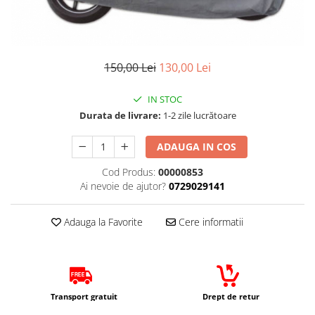
Cizme
Geci
Manusi
Ochelari
150,00 Lei
130,00 Lei
Pantaloni
Tricou/Pantaloni termici
IN STOC
Tricouri
Durata de livrare:
1-2 zile lucrătoare
Veste airbag
ADAUGA IN COS
Echipament Impermeabil
Cod Produs:
00000853
Accesorii echipamente
Ai nevoie de ajutor?
0729029141
Protectii Corp
Brauri
Adauga la Favorite
Cere informatii
Cagule
Protectii Coloana
Protectii Corp
Protectii Gat
Transport gratuit
Drept de retur
Protectii Maini