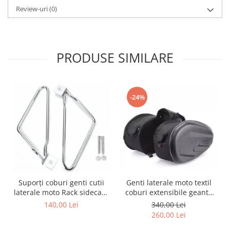
Borsete
Review-uri
(0)
Geanta furca
Geanta ghidon
Geanta rezervor
PRODUSE SIMILARE
Geanta spate
Genti laterale
Genti picior
Top case
-24%
Accesorii
Top case
Cutii / Genti SHAD
Accesorii cutii Shad
Cutii aluminiu Shad
Cutii ATV Shad
Genti laterale moto textil
Suporți coburi genti cutii
coburi extensibile geanta
laterale moto Rack sidecase
Cutii capace colorate
bagaj
motocicleta
340,00 Lei
140,00 Lei
Cutii laterale Shad
260,00 Lei
Genti rezervor Shad