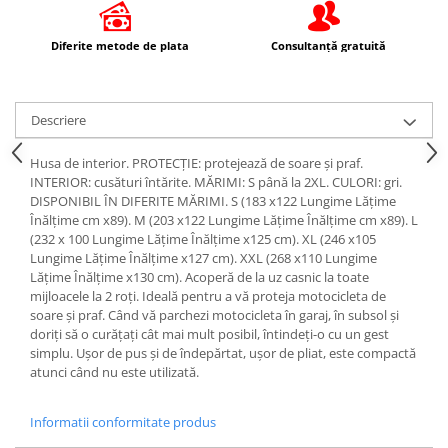
Protectii Picioare
Imbracaminte Casual
Diferite metode de plata
Consultanță gratuită
Cadou personalizat
Curele
Descriere
Haine
Ochelari de soare
Husa de interior. PROTECȚIE: protejează de soare și praf.
Sepci
INTERIOR: cusături întărite. MĂRIMI: S până la 2XL. CULORI: gri.
DISPONIBIL ÎN DIFERITE MĂRIMI. S (183 x122 Lungime Lățime
Echipament Dama
Înălțime cm x89). M (203 x122 Lungime Lățime Înălțime cm x89). L
Camasi dama
(232 x 100 Lungime Lățime Înălțime x125 cm). XL (246 x105
Lungime Lățime Înălțime x127 cm). XXL (268 x110 Lungime
Geci dama
Lățime Înălțime x130 cm). Acoperă de la uz casnic la toate
Incaltaminte dama
mijloacele la 2 roți. Ideală pentru a vă proteja motocicleta de
Manusi dama
soare și praf. Când vă parchezi motocicleta în garaj, în subsol și
doriți să o curățați cât mai mult posibil, întindeți-o cu un gest
Pantaloni dama
simplu. Ușor de pus și de îndepărtat, ușor de pliat, este compactă
Intercom
atunci când nu este utilizată.
TRANSPORT & DEPOZITARE
Genti & Bagaje
Informatii conformitate produs