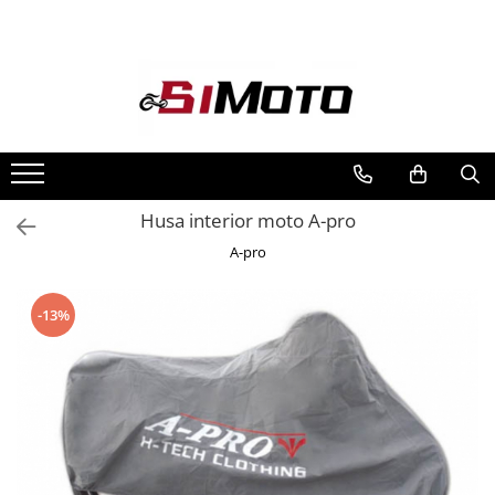
Toate Produsele
MOTOCICLETE & ATV
ECHIPAMENTE
Echipament Strada
Casti
Husa interior moto A-pro
Camasi
A-pro
Cizme & Ghete
Geci
-13%
Manusi
Ochelari
Pantaloni
Veste
Echipament Cross & ATV
Casti