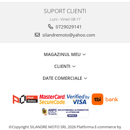
Kit pompa apa
Protectii Polisport
SUPORT CLIENTI
Radiator
Rezervor
Semering pompa apa
Luni - Vineri 08-17
Rulmenti ghidon
Senzor
0729029141
Suruburi si capace motor
Kit rulmenti ghidon
silandremoto@yahoo.com
Scarite
Suport pasager PUIG
MAGAZINUL MEU
Suport/Suruburi/Piulite/Cleme
CLIENTI
DATE COMERCIALE
©Copyright SILANDRE MOTO SRL 2026
Platforma E-commerce by