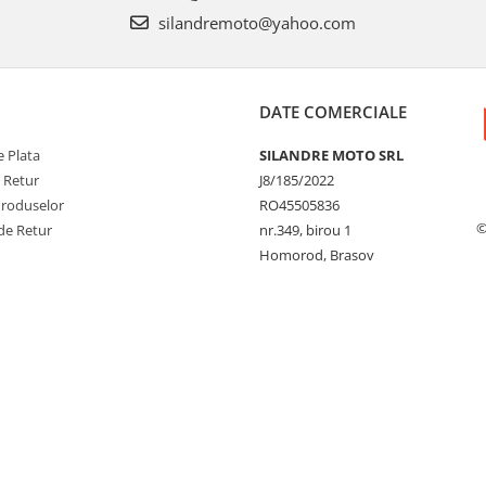
silandremoto@yahoo.com
DATE COMERCIALE
 Plata
SILANDRE MOTO SRL
e Retur
J8/185/2022
Produselor
RO45505836
©
de Retur
nr.349, birou 1
Homorod, Brasov