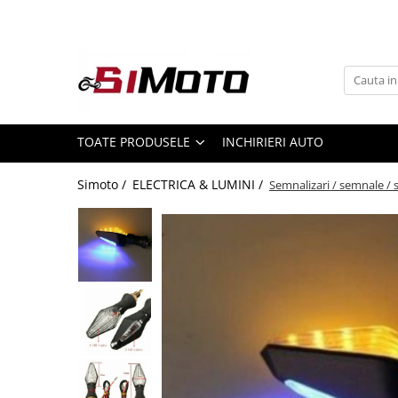
Toate Produsele
MOTOCICLETE & ATV
ECHIPAMENTE
Echipament Strada
TOATE PRODUSELE
INCHIRIERI AUTO
Casti
Simoto /
ELECTRICA & LUMINI /
Semnalizari / semnale / 
Camasi
Cizme & Ghete
Geci
Manusi
Ochelari
Pantaloni
Veste
Echipament Cross & ATV
Casti