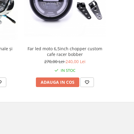
ale și
Set supor
Far led moto 6,5inch chopper custom
cafe racer bobber
270,00 Lei
240,00 Lei
IN STOC
AD
ADAUGA IN COS