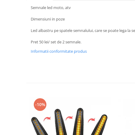
Protectii Picioare
Semnale led moto, atv
Imbracaminte Casual
Dimensiuni in poze
Borsete
Cadou personalizat
Led albastru pe spatele semnalului, care se poate lega la s
Curele
Pret 50 lei/ set de 2 semnale.
Haine
Informatii conformitate produs
Ochelari de soare
Sepci
Vesta
Echipament Dama
Camasi dama
Geci dama
Incaltaminte dama
-10%
Manusi dama
Pantaloni dama
Intercom
TRANSPORT & DEPOZITARE