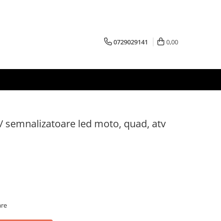
0729029141
0,00
/ semnalizatoare led moto, quad, atv
are