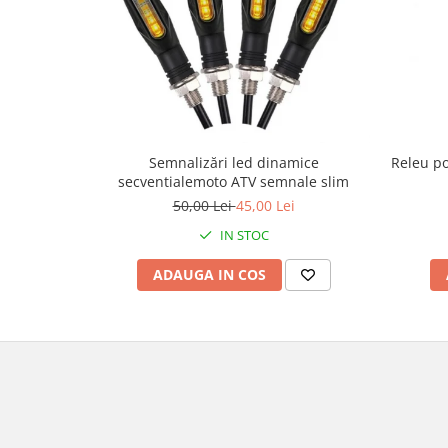
Genti & Bagaje
Borsete
Geanta furca
Geanta ghidon
Geanta rezervor
Geanta spate
Releu po
Semnalizări led dinamice
secventialemoto ATV semnale slim
Genti laterale
50,00 Lei
45,00 Lei
Genti picior
IN STOC
Top case
Accesorii
ADAUGA IN COS
Top case
Cutii / Genti SHAD
Accesorii cutii Shad
Cutii aluminiu Shad
Cutii ATV Shad
Cutii capace colorate