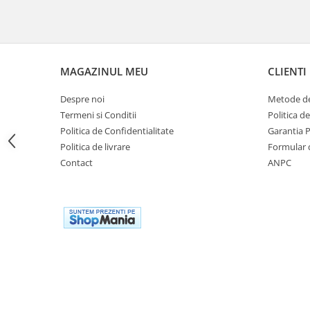
Cutii laterale Shad
Genti rezervor Shad
Genti soft Shad
Genti TERRA Shad
MAGAZINUL MEU
CLIENTI
Kituri complete TERRA Shad
Kituri de prindere Shad
Despre noi
Metode de
Top Case Shad
Termeni si Conditii
Politica d
Politica de Confidentialitate
Garantia 
Rucsacuri & Genti
Politica de livrare
Formular 
Genti
Contact
ANPC
Rucsac
Suporti prindere cutii/genti
Cutii / Genti
Antifurt
Chingi / Plase bagaj
Lama zapada
Prelata moto/atv/snow