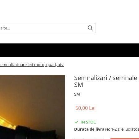
semnalizatoare led moto, quad, atv
Semnalizari / semnale 
SM
SM
50,00 Lei
IN STOC
Durata de livrare:
1-2 zile lucrăto