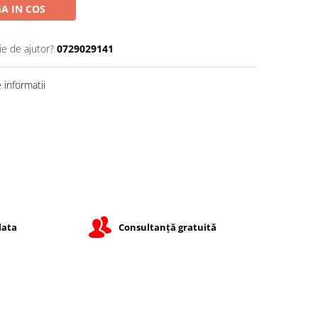
A IN COS
ie de ajutor?
0729029141
informatii
lata
Consultanță gratuită