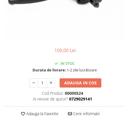
Cizme
Geci
Manusi
Ochelari
Pantaloni
Tricou/Pantaloni termici
Tricouri
100,00 Lei
Veste airbag
Echipament Impermeabil
IN STOC
Durata de livrare:
1-2 zile lucrătoare
Accesorii echipamente
Protectii Corp
ADAUGA IN COS
Brauri
Cod Produs:
00000524
Cagule
Ai nevoie de ajutor?
0729029141
Protectii Coloana
Protectii Corp
Adauga la Favorite
Cere informatii
Protectii Gat
Protectii Maini