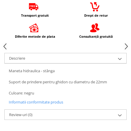
Protectii Picioare
Imbracaminte Casual
Transport gratuit
Drept de retur
Cadou personalizat
Curele
Haine
Diferite metode de plata
Consultanță gratuită
Ochelari de soare
Sepci
Descriere
Echipament Dama
Camasi dama
Maneta hidraulica - stânga
Geci dama
Suport de prindere pentru ghidon cu diametru de 22mm
Incaltaminte dama
Manusi dama
Culoare: negru
Pantaloni dama
Informatii conformitate produs
Intercom
Review-uri
(0)
TRANSPORT & DEPOZITARE
Genti & Bagaje