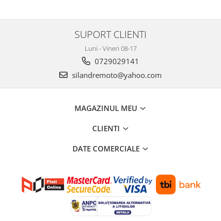
Genti soft Shad
Genti TERRA Shad
Kituri complete TERRA Shad
SUPORT CLIENTI
Kituri de prindere Shad
Luni - Vineri 08-17
Top Case Shad
0729029141
Rucsacuri & Genti
silandremoto@yahoo.com
Genti
Rucsac
MAGAZINUL MEU
Suporti prindere cutii/genti
Cutii / Genti
CLIENTI
Antifurt
DATE COMERCIALE
Chingi / Plase bagaj
Lama zapada
Prelata moto/atv/snow
Remorci & Trolii
Accesorii