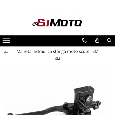
Toate Produsele
MOTOCICLETE & ATV
ECHIPAMENTE
Echipament Strada
Casti
Maneta hidraulica stânga moto scuter SM
Camasi
SM
Cizme & Ghete
Geci
Manusi
Ochelari
Pantaloni
Veste
Echipament Cross & ATV
Casti