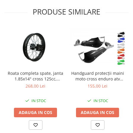
Borsete
Geanta furca
PRODUSE SIMILARE
Geanta ghidon
Geanta rezervor
Geanta spate
Genti laterale
Genti picior
Top case
Accesorii
Top case
Handguard protecții maini
Roata completa spate, janta
moto cross enduro atv
1.85x14" cross 125cc,
Cutii / Genti SHAD
aluminiu carbon
culoare negru
155,00 Lei
268,00 Lei
Accesorii cutii Shad
Cutii aluminiu Shad
IN STOC
IN STOC
Cutii ATV Shad
ADAUGA IN COS
ADAUGA IN COS
Cutii capace colorate
Cutii laterale Shad
Genti rezervor Shad