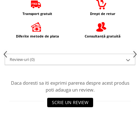
Protectii Picioare
Imbracaminte Casual
Transport gratuit
Drept de retur
Borsete
Cadou personalizat
Diferite metode de plata
Consultanță gratuită
Curele
Haine
Ochelari de soare
Review-uri
(0)
Sepci
Vesta
Echipament Dama
Daca doresti sa iti exprimi parerea despre acest produs
poti adauga un review.
Camasi dama
Geci dama
SCRIE UN REVIEW
Incaltaminte dama
Manusi dama
Pantaloni dama
Intercom
TRANSPORT & DEPOZITARE