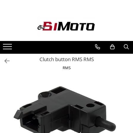
Toate Produsele
MOTOCICLETE & ATV
ECHIPAMENTE
Echipament Strada
Casti
Clutch button RMS RMS
Camasi
RMS
Cizme & Ghete
Geci
Manusi
Ochelari
Pantaloni
Veste
Echipament Cross & ATV
Casti