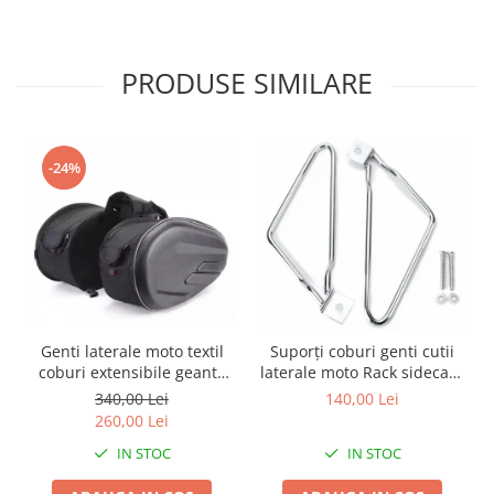
Borsete
Geanta furca
PRODUSE SIMILARE
Geanta ghidon
Geanta rezervor
Geanta spate
-24%
Genti laterale
Genti picior
Top case
Accesorii
Top case
Cutii / Genti SHAD
Genti laterale moto textil
Suporți coburi genti cutii
Accesorii cutii Shad
coburi extensibile geanta
laterale moto Rack sidecase
Cutii aluminiu Shad
bagaj
motocicleta
340,00 Lei
140,00 Lei
Cutii capace colorate
260,00 Lei
Cutii laterale Shad
IN STOC
IN STOC
Genti soft Shad