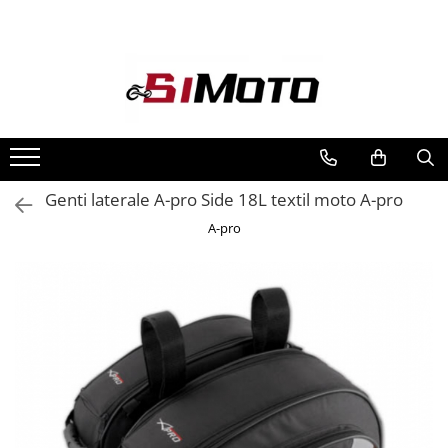
Toate Produsele
MOTOCICLETE & ATV
ECHIPAMENTE
Echipament Strada
Casti
Genti laterale A-pro Side 18L textil moto A-pro
Camasi
A-pro
Cizme & Ghete
Geci
Manusi
Ochelari
Pantaloni
Veste
Echipament Cross & ATV
Casti