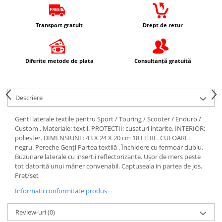
Imbracaminte Casual
Borsete
Transport gratuit
Drept de retur
Cadou personalizat
Curele
Diferite metode de plata
Consultanță gratuită
Haine
Ochelari de soare
Sepci
Descriere
Vesta
Echipament Dama
Genti laterale textile pentru Sport / Touring / Scooter / Enduro /
Custom . Materiale: textil. PROTECTII: cusaturi intarite. INTERIOR:
Camasi dama
poliester. DIMENSIUNE: 43 X 24 X 20 cm 18 LITRI . CULOARE:
Geci dama
negru. Pereche Genți Partea textilă . Închidere cu fermoar dublu.
Incaltaminte dama
Buzunare laterale cu inserții reflectorizante. Ușor de mers peste
tot datorită unui mâner convenabil. Captuseala in partea de jos.
Manusi dama
Preț/set
Pantaloni dama
Informatii conformitate produs
Intercom
TRANSPORT & DEPOZITARE
Review-uri
(0)
Genti & Bagaje