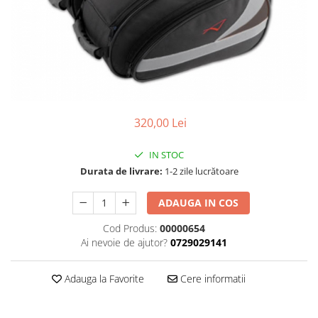
Cizme
Geci
Manusi
Ochelari
Pantaloni
Tricou/Pantaloni termici
Tricouri
320,00 Lei
Echipament Impermeabil
IN STOC
Accesorii echipamente
Durata de livrare:
1-2 zile lucrătoare
Protectii Corp
Brauri
ADAUGA IN COS
Cagule
Cod Produs:
00000654
Protectii Coloana
Ai nevoie de ajutor?
0729029141
Protectii Corp
Protectii Gat
Adauga la Favorite
Cere informatii
Protectii Maini
Protectii Picioare