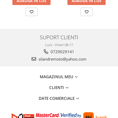
ADAUGA IN COS
ADAUGA IN COS
Genti TERRA Shad
Kituri complete TERRA Shad
Kituri de prindere Shad
Top Case Shad
Rucsacuri & Genti
SUPORT CLIENTI
Genti
Rucsac
Luni - Vineri 08-17
Suporti prindere cutii/genti
0729029141
silandremoto@yahoo.com
Cutii / Genti
Antifurt
Chingi / Plase bagaj
MAGAZINUL MEU
Lama zapada
CLIENTI
Prelata moto/atv/snow
DATE COMERCIALE
Remorci & Trolii
Accesorii
Carlige & Suporti