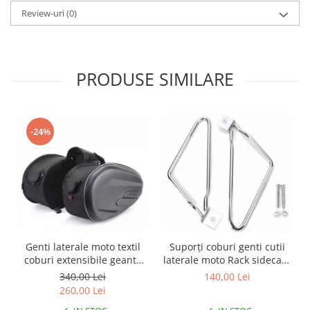
Review-uri
(0)
Genti & Bagaje
Borsete
Geanta furca
PRODUSE SIMILARE
Geanta ghidon
Geanta rezervor
Geanta spate
Genti laterale
-24%
Genti picior
Top case
Accesorii
Top case
Cutii / Genti SHAD
Accesorii cutii Shad
Genti laterale moto textil
Suporți coburi genti cutii
coburi extensibile geanta
laterale moto Rack sidecase
Cutii aluminiu Shad
bagaj
motocicleta
340,00 Lei
140,00 Lei
Cutii ATV Shad
260,00 Lei
Cutii capace colorate