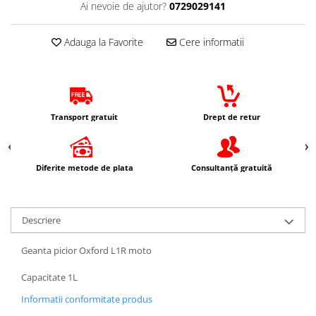
Ai nevoie de ajutor?
0729029141
Protectii Picioare
Imbracaminte Casual
Adauga la Favorite
Cere informatii
Borsete
Cadou personalizat
Curele
Haine
Transport gratuit
Drept de retur
Ochelari de soare
Sepci
Vesta
Diferite metode de plata
Consultanță gratuită
Echipament Dama
Camasi dama
Descriere
Geci dama
Incaltaminte dama
Geanta picior Oxford L1R moto
Manusi dama
Pantaloni dama
Capacitate 1L
Intercom
Informatii conformitate produs
TRANSPORT & DEPOZITARE