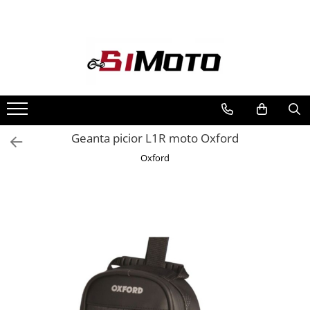
Toate Produsele
MOTOCICLETE & ATV
ECHIPAMENTE
Echipament Strada
Casti
Geanta picior L1R moto Oxford
Camasi
Oxford
Cizme & Ghete
Geci
Manusi
Ochelari
Pantaloni
Veste
Echipament Cross & ATV
Casti