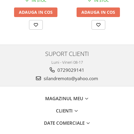
IN STOC
IN STOC
Cutii laterale Shad
Genti rezervor Shad
ADAUGA IN COS
ADAUGA IN COS
Genti soft Shad
Genti TERRA Shad
Kituri complete TERRA Shad
Kituri de prindere Shad
Top Case Shad
SUPORT CLIENTI
Rucsacuri & Genti
Luni - Vineri 08-17
Genti
0729029141
Rucsac
silandremoto@yahoo.com
Suporti prindere cutii/genti
Cutii / Genti
MAGAZINUL MEU
Antifurt
Chingi / Plase bagaj
CLIENTI
Lama zapada
DATE COMERCIALE
Prelata moto/atv/snow