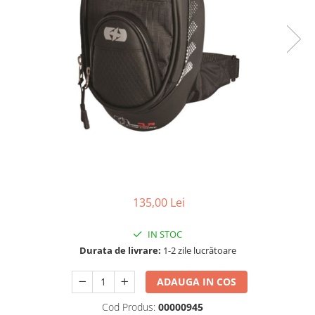
Cizme
Geci
Manusi
Ochelari
Pantaloni
Tricou/Pantaloni termici
Tricouri
Veste airbag
Echipament Impermeabil
Accesorii echipamente
Protectii Corp
135,00 Lei
Brauri
IN STOC
Cagule
Durata de livrare:
1-2 zile lucrătoare
Protectii Coloana
Protectii Corp
ADAUGA IN COS
Protectii Gat
Cod Produs:
00000945
Protectii Maini