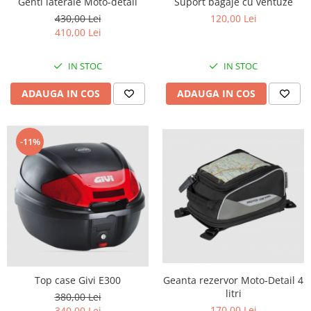
Genti laterale Moto-detail
Suport bagaje cu ventuze
Amortizoare fata
430,00 Lei
120,00 Lei
410,00 Lei
Amortizoare spate
Protectii telescoape
IN STOC
IN STOC
Semeringuri amortizore /
telescoape
ADAUGA IN COS
ADAUGA IN COS
Abtibilde
Abtibilde / Stickere
-11%
Banda ornament janta
Kit abtibilde
Protectie Rezervor
Accesorii puig
Bascula
Cricuri
Directie
Top case Givi E300
Geanta rezervor Moto-Detail 4
Bieleta
litri
380,00 Lei
Pivoti
170,00 Lei
340,00 Lei