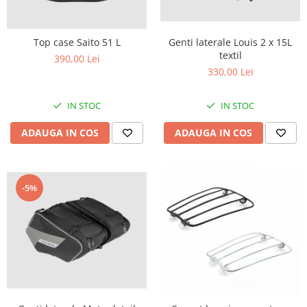
Plastic numar
Protectii furca/telescop
Genti laterale Louis 2 x 15L
Top case Saito 51 L
Sa
textil
390,00 Lei
Scut Motor
330,00 Lei
Spatar
Suport numar
IN STOC
IN STOC
Roti & Accesorii
ADAUGA IN COS
ADAUGA IN COS
Accesorii
Ax roata Puig
Butuc roata
-5%
Jante
Piulita roata
Roti complete
Rulmenti roata
Spite
Suspensie
Aerisitoare telescoape