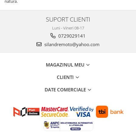
natura.
ULEIURI & INTRETINERE
Intretinere
SUPORT CLIENTI
Ulei 2T
Luni - Vineri 08-17
Ulei 4T
0729029141
Ulei furca
silandremoto@yahoo.com
Ulei transmisie
FILTRE
MAGAZINUL MEU
Filtre aer
Filtre benzina
CLIENTI
Filtre ulei
DATE COMERCIALE
PIESE BARCA & KART
Piese barca
Piese GoKart
ANVELOPE & CAMERA
Accesorii