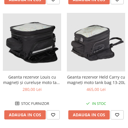
Kit biela
Kit rulmenti ambielaj
Pana
Rola bolt
Rulmenti ambielaj
Ambreaj
Ambreaj complet
Ambreaj plecare
Arcuri ambreiaj
Oala ambreiaj
Geanta rezervor Louis cu
Geanta rezervor Held Carry cu
magneți și curelușe moto tank
magneți moto tank bag 13-20L
Placi ambreaj
bag 16-25L
280,00 Lei
465,00 Lei
Capac aprindere / ambreaj
Distributie
STOC FURNIZOR
IN STOC
Axa came
ADAUGA IN COS
ADAUGA IN COS
Cheie lant distributie
Intinzator lant