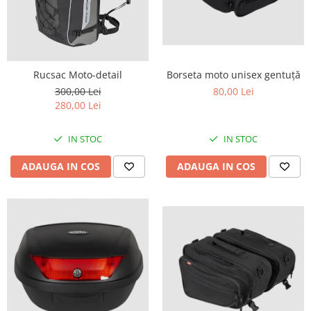
Comanda acceleratie
Ghidoane
Inaltatore ghidon
Manete
Borseta moto unisex gentuță
Rucsac Moto-detail
Mansoane
80,00 Lei
300,00 Lei
280,00 Lei
Oglinzi
Protectii Ghidon
IN STOC
IN STOC
Protectii maini / Kit-uri
Cadru
ADAUGA IN COS
ADAUGA IN COS
Accesorii
Aripa Fata
Aripa spate
Capac filtru aer
Carene
Kit plasticuri
Laterale radiator
Laterale spate