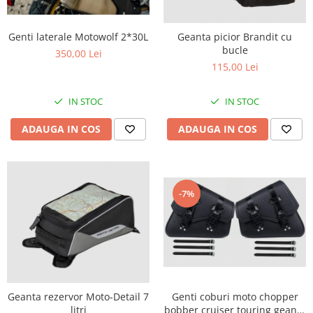
Protectii Picioare
Imbracaminte Casual
Genti laterale Motowolf 2*30L
Geanta picior Brandit cu
bucle
Borsete
350,00 Lei
115,00 Lei
Cadou personalizat
Curele
IN STOC
IN STOC
Haine
Ochelari de soare
ADAUGA IN COS
ADAUGA IN COS
Sepci
Vesta
Echipament Dama
-7%
Camasi dama
Geci dama
Incaltaminte dama
Manusi dama
Pantaloni dama
Intercom
Genti coburi moto chopper
Geanta rezervor Moto-Detail 7
bobber cruiser touring geanta
litri
TRANSPORT & DEPOZITARE