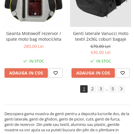
Sistem lubrifiere motor
Buson
Pompa ulei
Sistem pornire
Genti laterale Vanucci moto
Geanta Motowolf rezervor /
textil 2x36L coburi bagaje
spate moto bag motocicleta
Capac pornire
670,00 Lei
280,00 Lei
Cuplaj rac
630,00 Lei
Rac pornire
IN STOC
IN STOC
Semiluna pornire
ADAUGA IN COS
ADAUGA IN COS
Sistem racire motor
Angrenaj pompa apa
1
2
3
5
...
Capac racire motor
Kit pompa apa
Radiator
Semering pompa apa
Descopera gama noastra de genti pentru a depozita lucrurile dvs, de la
genti laterale, genti de ghidon, genti de picior, cutii, genti de furca,
Senzor
genti de rezervor. Din piele sau textil, aluminiu sau plastic, gentile
Suruburi si capace motor
noastre va vor ajuta sa va puteti bucura din plin de o plimbare in