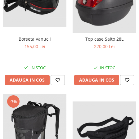
Banda termica
Evacuare completa
Filtru de fum
Galerie Evacuare
Borseta Vanucii
Top case Saito 28L
Garnituri toba
155,00 Lei
220,00 Lei
Kit tuning
Prindere
IN STOC
IN STOC
Protecții galerie
Silentiator / Dbkiller
ADAUGA IN COS
ADAUGA IN COS
SUSPENSIE CADRU
Ghidoane & Control
-7%
Adaptoare
Ajutor acceleratie
Amortizor ghidon
Cabluri
Capete ghidon