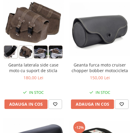
Lant distributie
Semeringuri supape
Supape
Garnituri
Garnituri / bucata
Kit garnituri
Semeringuri
Motor de schimb
Geanta furca moto cruiser
Geanta laterala side case
Pistoane / Segmenti
chopper bobber motocicleta
moto cu suport de sticla
Pistoane
150,00 Lei
180,00 Lei
Segmenti
Siguranta bolt
IN STOC
IN STOC
Prezoane/Suruburi
ADAUGA IN COS
ADAUGA IN COS
Set motor / chiuloase
Chiuloasa
Set motor
-12%