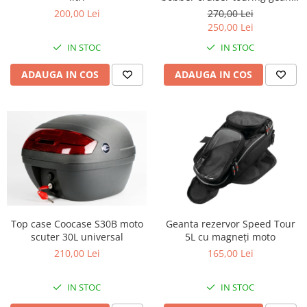
bagaj Harley
270,00 Lei
200,00 Lei
Genti & Bagaje
250,00 Lei
Borsete
IN STOC
IN STOC
Geanta furca
ADAUGA IN COS
ADAUGA IN COS
Geanta ghidon
Geanta rezervor
Geanta spate
Genti laterale
Genti picior
Top case
Accesorii
Top case
Cutii / Genti SHAD
Top case Coocase S30B moto
Geanta rezervor Speed Tour
scuter 30L universal
5L cu magneți moto
Accesorii cutii Shad
210,00 Lei
165,00 Lei
Cutii aluminiu Shad
Cutii ATV Shad
IN STOC
IN STOC
Cutii capace colorate