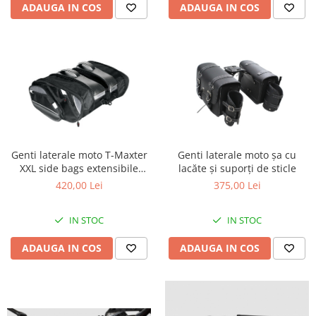
Cutii laterale Shad
ADAUGA IN COS
ADAUGA IN COS
Genti rezervor Shad
Genti soft Shad
Genti TERRA Shad
Kituri complete TERRA Shad
Kituri de prindere Shad
Top Case Shad
Rucsacuri & Genti
Genti laterale moto T-Maxter
Genti laterale moto șa cu
Genti
XXL side bags extensibile
lacăte și suporți de sticle
Rucsac
25/37+25/37
420,00 Lei
375,00 Lei
Suporti prindere cutii/genti
Cutii / Genti
IN STOC
IN STOC
Antifurt
ADAUGA IN COS
ADAUGA IN COS
Chingi / Plase bagaj
Lama zapada
Prelata moto/atv/snow