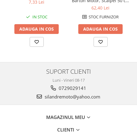
Barton Motor, Scalpel 50 cc,
7,33 Lei
Genti soft Shad
injectie
62,40 Lei
Genti TERRA Shad
STOC FURNIZOR
IN STOC
Kituri complete TERRA Shad
Kituri de prindere Shad
ADAUGA IN COS
ADAUGA IN COS
Top Case Shad
Rucsacuri & Genti
Genti
Rucsac
Suporti prindere cutii/genti
SUPORT CLIENTI
Cutii / Genti
Luni - Vineri 08-17
Antifurt
0729029141
Chingi / Plase bagaj
silandremoto@yahoo.com
Lama zapada
Prelata moto/atv/snow
MAGAZINUL MEU
Remorci & Trolii
CLIENTI
Accesorii