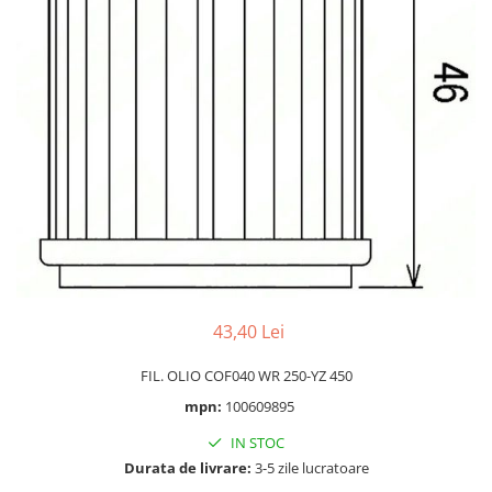
Cizme
Geci
Manusi
Ochelari
Pantaloni
Tricou/Pantaloni termici
Tricouri
Echipament Impermeabil
Accesorii echipamente
Protectii Corp
Brauri
43,40 Lei
Cagule
Protectii Coloana
FIL. OLIO COF040 WR 250-YZ 450
Protectii Corp
mpn:
100609895
Protectii Gat
IN STOC
Protectii Maini
Durata de livrare:
3-5 zile lucratoare
Protectii Picioare