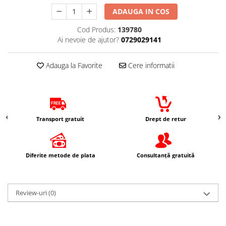
Imbracaminte Casual
ADAUGA IN COS
Borsete
Cod Produs:
139780
Cadou personalizat
Ai nevoie de ajutor?
0729029141
Curele
Haine
Adauga la Favorite
Cere informatii
Ochelari de soare
Sepci
Vesta
Echipament Dama
Transport gratuit
Drept de retur
Camasi dama
Geci dama
Diferite metode de plata
Consultanță gratuită
Incaltaminte dama
Manusi dama
Pantaloni dama
Review-uri
(0)
Intercom
TRANSPORT & DEPOZITARE
Genti & Bagaje