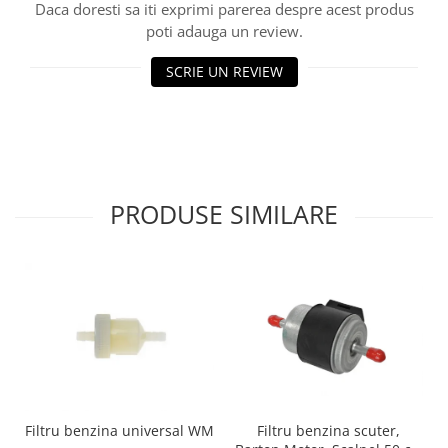
Daca doresti sa iti exprimi parerea despre acest produs
poti adauga un review.
Borsete
Geanta furca
SCRIE UN REVIEW
Geanta ghidon
Geanta rezervor
Geanta spate
Genti laterale
Genti picior
PRODUSE SIMILARE
Top case
Accesorii
Top case
Cutii / Genti SHAD
Accesorii cutii Shad
Cutii aluminiu Shad
Cutii capace colorate
Cutii laterale Shad
Genti rezervor Shad
Filtru benzina scuter,
Filtru benzina universal WM