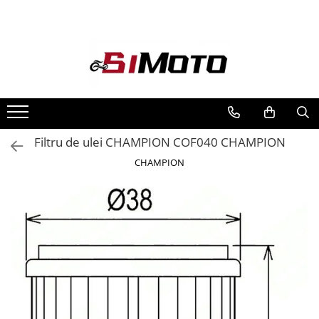
Toate Produsele
MOTOCICLETE & ATV
ECHIPAMENTE
Echipament Strada
Casti
Filtru de ulei CHAMPION COF040 CHAMPION
Camasi
CHAMPION
Cizme & Ghete
Geci
Manusi
Ochelari
Pantaloni
Veste
Echipament Cross & ATV
Casti