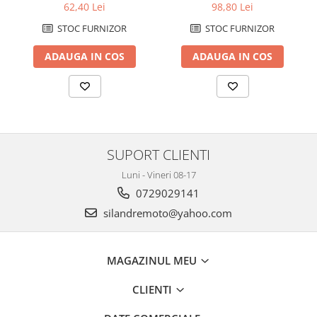
injectie
Genti TERRA Shad
62,40 Lei
98,80 Lei
Kituri complete TERRA Shad
STOC FURNIZOR
STOC FURNIZOR
Kituri de prindere Shad
ADAUGA IN COS
ADAUGA IN COS
Top Case Shad
Rucsacuri & Genti
Genti
Rucsac
Suporti prindere cutii/genti
SUPORT CLIENTI
Cutii / Genti
Luni - Vineri 08-17
Antifurt
0729029141
Chingi / Plase bagaj
silandremoto@yahoo.com
Lama zapada
Prelata moto/atv/snow
MAGAZINUL MEU
Remorci & Trolii
CLIENTI
Accesorii
Carlige & Suporti