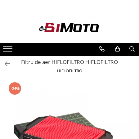
Toate Produsele
MOTOCICLETE & ATV
ECHIPAMENTE
Echipament Strada
Casti
Filtru de aer HIFLOFILTRO HIFLOFILTRO
Camasi
HIFLOFILTRO
Cizme & Ghete
Geci
-24%
Manusi
Ochelari
Pantaloni
Veste
Echipament Cross & ATV
Casti