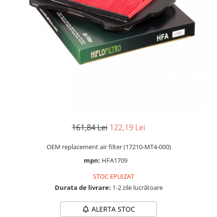
Cizme
Geci
Manusi
Ochelari
Pantaloni
Tricou/Pantaloni termici
Tricouri
Echipament Impermeabil
Accesorii echipamente
Protectii Corp
161,84 Lei
122,19 Lei
Brauri
OEM replacement air filter (17210-MT4-000)
Cagule
mpn:
HFA1709
Protectii Coloana
Protectii Corp
STOC EPUIZAT
Protectii Gat
Durata de livrare:
1-2 zile lucrătoare
Protectii Maini
ALERTA STOC
Protectii Picioare