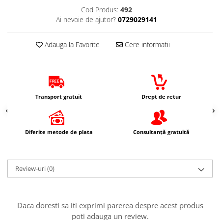
Imbracaminte Casual
Cod Produs:
492
Ai nevoie de ajutor?
0729029141
Borsete
Cadou personalizat
Adauga la Favorite
Cere informatii
Curele
Haine
Ochelari de soare
Sepci
Transport gratuit
Drept de retur
Vesta
Echipament Dama
Camasi dama
Diferite metode de plata
Consultanță gratuită
Geci dama
Incaltaminte dama
Manusi dama
Review-uri
(0)
Pantaloni dama
Intercom
Daca doresti sa iti exprimi parerea despre acest produs
TRANSPORT & DEPOZITARE
poti adauga un review.
Genti & Bagaje