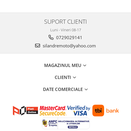
Kit pompa apa
Protectii Polisport
Radiator
Rezervor
Semering pompa apa
SUPORT CLIENTI
Rulmenti ghidon
Senzor
Luni - Vineri 08-17
Suruburi si capace motor
Kit rulmenti ghidon
0729029141
Scarite
silandremoto@yahoo.com
Suport pasager PUIG
Suport/Suruburi/Piulite/Cleme
MAGAZINUL MEU
CLIENTI
DATE COMERCIALE