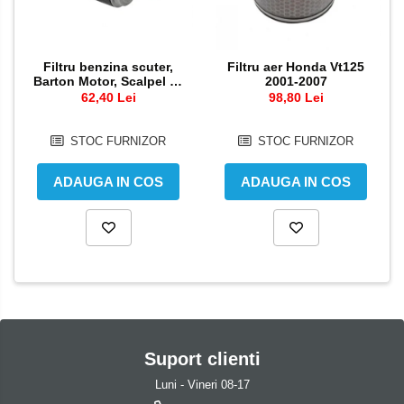
Pedale schimbator
Semiluna pornire
Plasticuri Enduro/Mx
Sistem racire motor
Filtru benzina scuter,
Filtru aer Honda Vt125
Protectii cadru / motor
Angrenaj pompa apa
Barton Motor, Scalpel 50
2001-2007
cc, injectie
62,40 Lei
98,80 Lei
Protectii Polisport
Capac racire motor
Kit pompa apa
Rezervor
STOC FURNIZOR
STOC FURNIZOR
Radiator
Rulmenti ghidon
Semering pompa apa
ADAUGA IN COS
ADAUGA IN COS
Kit rulmenti ghidon
Senzor
Scarite
Suruburi si capace motor
Suport/Suruburi/Piulite/Cleme
Suport clienti
Luni - Vineri 08-17