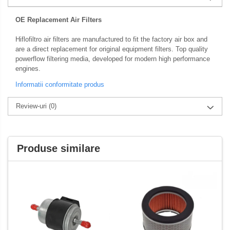
Membrana carburator
Abtibilde / Stickere
OE Replacement Air Filters
Muzicuta
Banda ornament janta
Plutitor
Kit abtibilde
Hiflofiltro air filters are manufactured to fit the factory air box and
are a direct replacement for original equipment filters. Top quality
Pompa benzina
Protectie Rezervor
powerflow filtering media, developed for modern high performance
Rezervor / Buson rezervor
Accesorii puig
engines.
Robinet benzina
Informatii conformitate produs
Bascula
Soc
Sonda benzina
Review-uri
(0)
Cricuri
Vacum benzina
Directie
Sistem lubrifiere motor
Bieleta
Produse similare
Buson
Pivoti
Pompa ulei
Set cap de bara
Sistem pornire
Parbriz
Capac pornire
Pedale
Cuplaj rac
Pedale pornire
Rac pornire