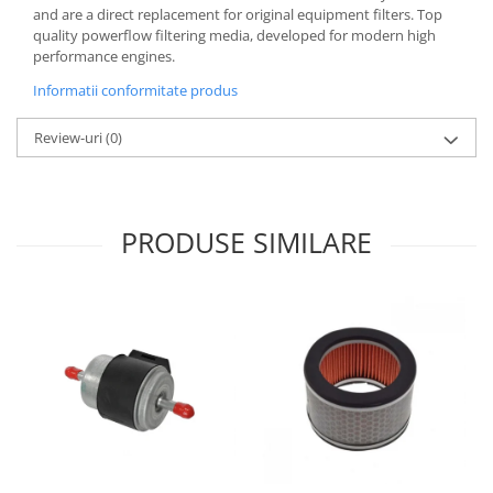
and are a direct replacement for original equipment filters. Top
Kit abtibilde
Rezervor / Buson rezervor
quality powerflow filtering media, developed for modern high
Protectie Rezervor
Robinet benzina
performance engines.
Accesorii puig
Soc
Informatii conformitate produs
Bascula
Sonda benzina
Review-uri
(0)
Vacum benzina
Cricuri
Sistem lubrifiere motor
Directie
Buson
Bieleta
Pompa ulei
PRODUSE SIMILARE
Pivoti
Sistem pornire
Set cap de bara
Capac pornire
Parbriz
Cuplaj rac
Pedale
Rac pornire
Pedale pornire
Semiluna pornire
Pedale schimbator
Sistem racire motor
Plasticuri Enduro/Mx
Angrenaj pompa apa
Protectii cadru / motor
Capac racire motor