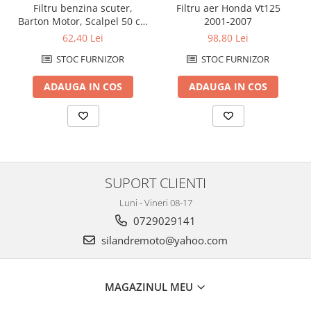
Protectii Polisport
Kit pompa apa
Filtru benzina scuter,
Filtru aer Honda Vt125
Rezervor
Barton Motor, Scalpel 50 cc,
2001-2007
Radiator
injectie
62,40 Lei
98,80 Lei
Rulmenti ghidon
Semering pompa apa
STOC FURNIZOR
STOC FURNIZOR
Senzor
Kit rulmenti ghidon
Suruburi si capace motor
Scarite
ADAUGA IN COS
ADAUGA IN COS
Suport/Suruburi/Piulite/Cleme
SUPORT CLIENTI
Luni - Vineri 08-17
0729029141
silandremoto@yahoo.com
MAGAZINUL MEU