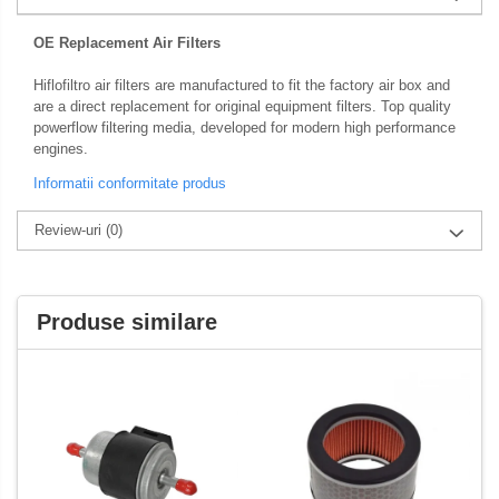
Membrana carburator
Abtibilde / Stickere
OE Replacement Air Filters
Muzicuta
Banda ornament janta
Plutitor
Kit abtibilde
Hiflofiltro air filters are manufactured to fit the factory air box and
are a direct replacement for original equipment filters. Top quality
Pompa benzina
Protectie Rezervor
powerflow filtering media, developed for modern high performance
Rezervor / Buson rezervor
Accesorii puig
engines.
Robinet benzina
Informatii conformitate produs
Bascula
Soc
Sonda benzina
Review-uri
(0)
Cricuri
Vacum benzina
Directie
Sistem lubrifiere motor
Bieleta
Produse similare
Buson
Pivoti
Pompa ulei
Set cap de bara
Sistem pornire
Parbriz
Capac pornire
Pedale
Cuplaj rac
Pedale pornire
Rac pornire