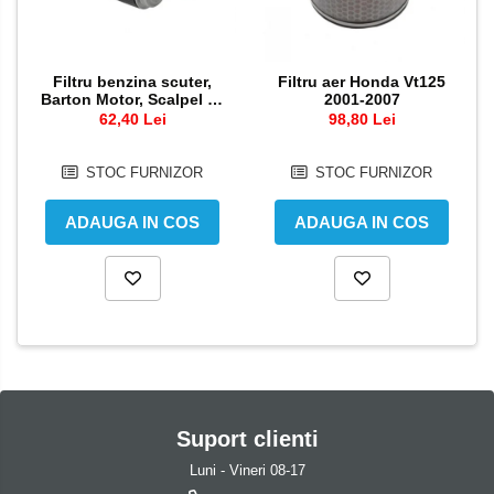
Pedale schimbator
Semiluna pornire
Plasticuri Enduro/Mx
Sistem racire motor
Filtru benzina scuter,
Filtru aer Honda Vt125
Protectii cadru / motor
Angrenaj pompa apa
Barton Motor, Scalpel 50
2001-2007
cc, injectie
62,40 Lei
98,80 Lei
Protectii Polisport
Capac racire motor
Kit pompa apa
Rezervor
STOC FURNIZOR
STOC FURNIZOR
Radiator
Rulmenti ghidon
Semering pompa apa
ADAUGA IN COS
ADAUGA IN COS
Kit rulmenti ghidon
Senzor
Scarite
Suruburi si capace motor
Suport pasager PUIG
Suport/Suruburi/Piulite/Cleme
Suport clienti
Luni - Vineri 08-17