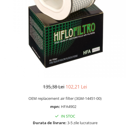
Cizme
Geci
Manusi
Ochelari
Pantaloni
Tricou/Pantaloni termici
Tricouri
Echipament Impermeabil
Accesorii echipamente
Protectii Corp
Brauri
135,38 Lei
102,21 Lei
Cagule
Protectii Coloana
OEM replacement air filter (3GM-14451-00)
Protectii Corp
mpn:
HFA4902
Protectii Gat
IN STOC
Protectii Maini
Durata de livrare:
3-5 zile lucratoare
Protectii Picioare