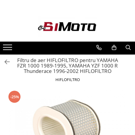
Toate Produsele
MOTOCICLETE & ATV
ECHIPAMENTE
Echipament Strada
Casti
Filtru de aer HIFLOFILTRO pentru YAMAHA
FZR 1000 1989-1995, YAMAHA YZF 1000 R
Camasi
Thunderace 1996-2002 HIFLOFILTRO
Cizme & Ghete
HIFLOFILTRO
Geci
Manusi
Ochelari
-25%
Pantaloni
Veste
Echipament Cross & ATV
Casti