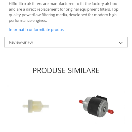
Hiflofiltro air filters are manufactured to fit the factory air box
Borsete
and are a direct replacement for original equipment filters. Top
quality powerflow filtering media, developed for modern high
Geanta furca
performance engines.
Geanta ghidon
Informatii conformitate produs
Geanta rezervor
Geanta spate
Review-uri
(0)
Genti laterale
Genti picior
Top case
PRODUSE SIMILARE
Accesorii
Top case
Cutii / Genti SHAD
Accesorii cutii Shad
Cutii aluminiu Shad
Cutii capace colorate
Cutii laterale Shad
Genti rezervor Shad