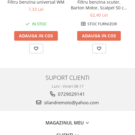
Filtru benzina scuter,
Filtru benzina universal WM
Genti soft Shad
Barton Motor, Scalpel 50 cc,
7,33 Lei
Genti TERRA Shad
injectie
62,40 Lei
Kituri complete TERRA Shad
STOC FURNIZOR
IN STOC
Kituri de prindere Shad
Top Case Shad
ADAUGA IN COS
ADAUGA IN COS
Rucsacuri & Genti
Genti
Rucsac
Suporti prindere cutii/genti
Cutii / Genti
SUPORT CLIENTI
Antifurt
Luni - Vineri 08-17
0729029141
Chingi / Plase bagaj
silandremoto@yahoo.com
Lama zapada
Prelata moto/atv/snow
MAGAZINUL MEU
Remorci & Trolii
Accesorii