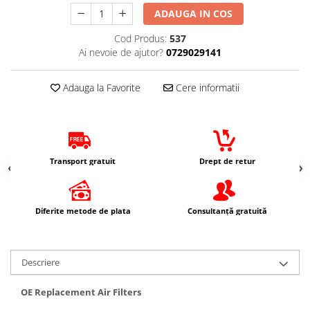
Imbracaminte Casual
ADAUGA IN COS
Borsete
Cod Produs:
537
Cadou personalizat
Ai nevoie de ajutor?
0729029141
Curele
Haine
Adauga la Favorite
Cere informatii
Ochelari de soare
Sepci
Vesta
Echipament Dama
Transport gratuit
Drept de retur
Camasi dama
Geci dama
Diferite metode de plata
Consultanță gratuită
Incaltaminte dama
Manusi dama
Pantaloni dama
Descriere
Intercom
TRANSPORT & DEPOZITARE
OE Replacement Air Filters
Genti & Bagaje