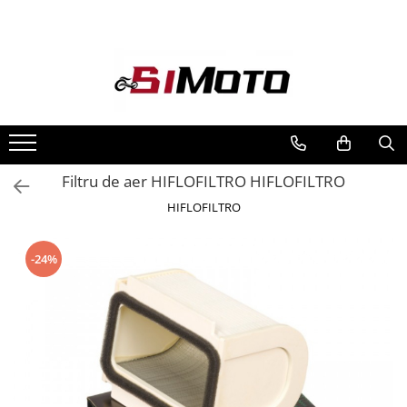
Toate Produsele
MOTOCICLETE & ATV
ECHIPAMENTE
Echipament Strada
Casti
Filtru de aer HIFLOFILTRO HIFLOFILTRO
Camasi
HIFLOFILTRO
Cizme & Ghete
Geci
-24%
Manusi
Ochelari
Pantaloni
Veste
Echipament Cross & ATV
Casti