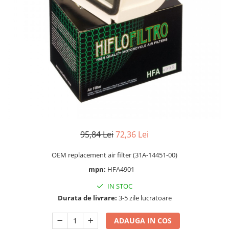
Cizme
Geci
Manusi
Ochelari
Pantaloni
Tricou/Pantaloni termici
Tricouri
Veste airbag
Echipament Impermeabil
Accesorii echipamente
95,84 Lei
72,36 Lei
Protectii Corp
OEM replacement air filter (31A-14451-00)
Brauri
mpn:
HFA4901
Cagule
Protectii Coloana
IN STOC
Protectii Corp
Durata de livrare:
3-5 zile lucratoare
Protectii Gat
ADAUGA IN COS
Protectii Maini