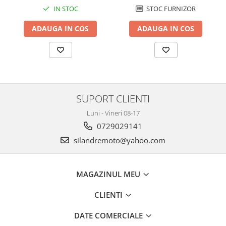
Cutii laterale Shad
STOC FURNIZOR
IN STOC
Genti rezervor Shad
ADAUGA IN COS
ADAUGA IN COS
Genti soft Shad
Genti TERRA Shad
Kituri complete TERRA Shad
Kituri de prindere Shad
Top Case Shad
Rucsacuri & Genti
SUPORT CLIENTI
Genti
Luni - Vineri 08-17
Rucsac
0729029141
Suporti prindere cutii/genti
silandremoto@yahoo.com
Cutii / Genti
Antifurt
MAGAZINUL MEU
Chingi / Plase bagaj
CLIENTI
Lama zapada
DATE COMERCIALE
Prelata moto/atv/snow