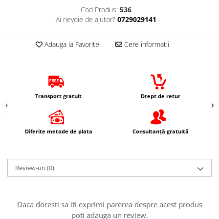
Protectii Picioare
Cod Produs:
536
Ai nevoie de ajutor?
0729029141
Imbracaminte Casual
Borsete
Adauga la Favorite
Cere informatii
Cadou personalizat
Curele
Haine
Ochelari de soare
Transport gratuit
Drept de retur
Sepci
Vesta
Echipament Dama
Diferite metode de plata
Consultanță gratuită
Camasi dama
Geci dama
Incaltaminte dama
Review-uri
(0)
Manusi dama
Pantaloni dama
Intercom
Daca doresti sa iti exprimi parerea despre acest produs
poti adauga un review.
TRANSPORT & DEPOZITARE