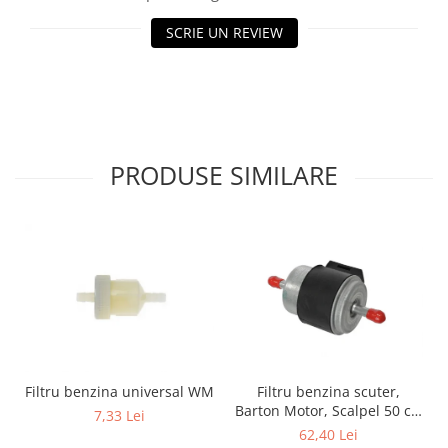
Genti & Bagaje
SCRIE UN REVIEW
Borsete
Geanta furca
Geanta ghidon
Geanta rezervor
Geanta spate
PRODUSE SIMILARE
Genti laterale
Genti picior
Top case
Accesorii
Top case
Cutii / Genti SHAD
Accesorii cutii Shad
Cutii aluminiu Shad
Filtru benzina scuter,
Filtru benzina universal WM
Cutii ATV Shad
Barton Motor, Scalpel 50 cc,
7,33 Lei
injectie
Cutii capace colorate
62,40 Lei