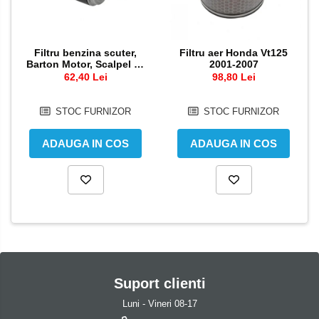
Pedale schimbator
Semiluna pornire
Plasticuri Enduro/Mx
Sistem racire motor
Filtru benzina scuter,
Filtru aer Honda Vt125
Protectii cadru / motor
Angrenaj pompa apa
Barton Motor, Scalpel 50
2001-2007
cc, injectie
62,40 Lei
98,80 Lei
Protectii Polisport
Capac racire motor
Kit pompa apa
Rezervor
STOC FURNIZOR
STOC FURNIZOR
Radiator
Rulmenti ghidon
Semering pompa apa
ADAUGA IN COS
ADAUGA IN COS
Kit rulmenti ghidon
Senzor
Scarite
Suruburi si capace motor
Suport pasager PUIG
Suport/Suruburi/Piulite/Cleme
Suport clienti
Luni - Vineri 08-17