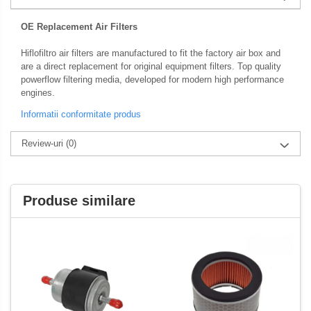
Membrana carburator
Abtibilde / Stickere
OE Replacement Air Filters
Muzicuta
Banda ornament janta
Plutitor
Kit abtibilde
Hiflofiltro air filters are manufactured to fit the factory air box and
are a direct replacement for original equipment filters. Top quality
Pompa benzina
Protectie Rezervor
powerflow filtering media, developed for modern high performance
Rezervor / Buson rezervor
Accesorii puig
engines.
Robinet benzina
Informatii conformitate produs
Bascula
Soc
Sonda benzina
Review-uri
(0)
Cricuri
Vacum benzina
Directie
Sistem lubrifiere motor
Bieleta
Produse similare
Buson
Pivoti
Pompa ulei
Set cap de bara
Sistem pornire
Parbriz
Capac pornire
Pedale
Cuplaj rac
Pedale pornire
Rac pornire