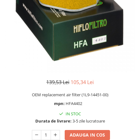
Cizme
Geci
Manusi
Ochelari
Pantaloni
Tricou/Pantaloni termici
Tricouri
Veste airbag
Echipament Impermeabil
Accesorii echipamente
139,53 Lei
105,34 Lei
Protectii Corp
OEM replacement air filter (1L9-14451-00)
Brauri
mpn:
HFA4402
Cagule
Protectii Coloana
IN STOC
Protectii Corp
Durata de livrare:
3-5 zile lucratoare
Protectii Gat
ADAUGA IN COS
Protectii Maini