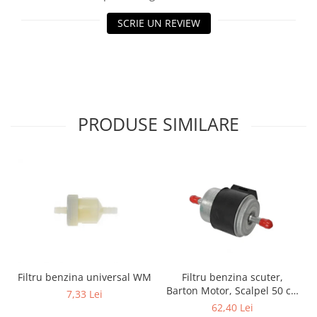
Genti & Bagaje
SCRIE UN REVIEW
Borsete
Geanta furca
Geanta ghidon
Geanta rezervor
Geanta spate
PRODUSE SIMILARE
Genti laterale
Genti picior
Top case
Accesorii
Top case
Cutii / Genti SHAD
Accesorii cutii Shad
Cutii aluminiu Shad
Filtru benzina scuter,
Filtru benzina universal WM
Cutii ATV Shad
Barton Motor, Scalpel 50 cc,
7,33 Lei
injectie
Cutii capace colorate
62,40 Lei