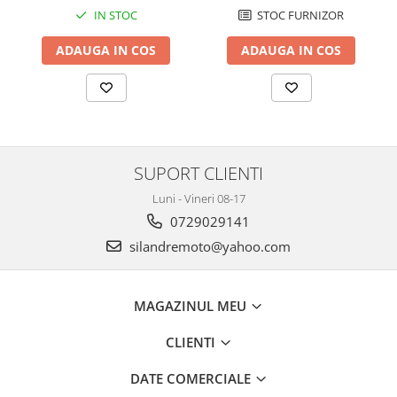
Cutii laterale Shad
STOC FURNIZOR
IN STOC
Genti rezervor Shad
ADAUGA IN COS
ADAUGA IN COS
Genti soft Shad
Genti TERRA Shad
Kituri complete TERRA Shad
Kituri de prindere Shad
Top Case Shad
Rucsacuri & Genti
SUPORT CLIENTI
Genti
Luni - Vineri 08-17
Rucsac
0729029141
Suporti prindere cutii/genti
silandremoto@yahoo.com
Cutii / Genti
Antifurt
MAGAZINUL MEU
Chingi / Plase bagaj
CLIENTI
Lama zapada
DATE COMERCIALE
Prelata moto/atv/snow