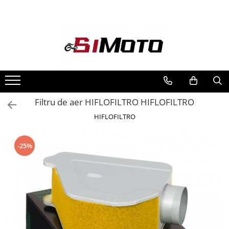
Toate Produsele
MOTOCICLETE & ATV
ECHIPAMENTE
Echipament Strada
Casti
Filtru de aer HIFLOFILTRO HIFLOFILTRO
Camasi
HIFLOFILTRO
Cizme & Ghete
Geci
-25%
Manusi
Ochelari
Pantaloni
Veste
Echipament Cross & ATV
Casti