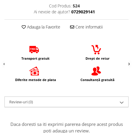
Protectii Picioare
Cod Produs:
524
Ai nevoie de ajutor?
0729029141
Imbracaminte Casual
Borsete
Adauga la Favorite
Cere informatii
Cadou personalizat
Curele
Haine
Ochelari de soare
Transport gratuit
Drept de retur
Sepci
Vesta
Echipament Dama
Diferite metode de plata
Consultanță gratuită
Camasi dama
Geci dama
Incaltaminte dama
Review-uri
(0)
Manusi dama
Pantaloni dama
Intercom
Daca doresti sa iti exprimi parerea despre acest produs
poti adauga un review.
TRANSPORT & DEPOZITARE