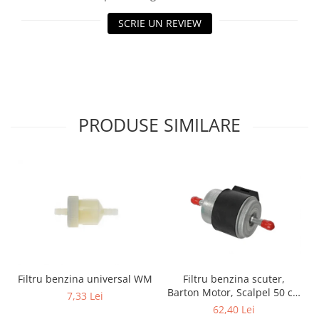
Genti & Bagaje
SCRIE UN REVIEW
Borsete
Geanta furca
Geanta ghidon
Geanta rezervor
Geanta spate
PRODUSE SIMILARE
Genti laterale
Genti picior
Top case
Accesorii
Top case
Cutii / Genti SHAD
Accesorii cutii Shad
Cutii aluminiu Shad
Filtru benzina scuter,
Filtru benzina universal WM
Cutii ATV Shad
Barton Motor, Scalpel 50 cc,
7,33 Lei
injectie
Cutii capace colorate
62,40 Lei