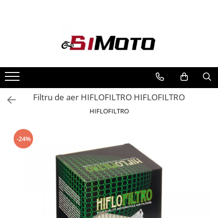
Toate Produsele
MOTOCICLETE & ATV
ECHIPAMENTE
Echipament Strada
Casti
Filtru de aer HIFLOFILTRO HIFLOFILTRO
Camasi
HIFLOFILTRO
Cizme & Ghete
Geci
-24%
Manusi
Ochelari
Pantaloni
Veste
Echipament Cross & ATV
Casti