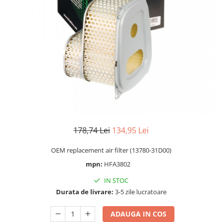
Cizme
Geci
Manusi
Ochelari
Pantaloni
Tricou/Pantaloni termici
Tricouri
Veste airbag
Echipament Impermeabil
Accesorii echipamente
178,74 Lei
134,95 Lei
Protectii Corp
OEM replacement air filter (13780-31D00)
Brauri
mpn:
HFA3802
Cagule
Protectii Coloana
IN STOC
Protectii Corp
Durata de livrare:
3-5 zile lucratoare
Protectii Gat
ADAUGA IN COS
Protectii Maini