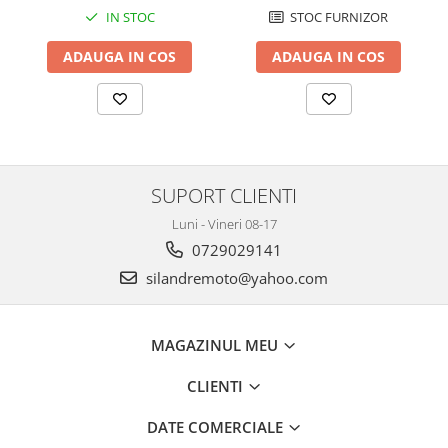
Cutii laterale Shad
STOC FURNIZOR
IN STOC
Genti rezervor Shad
ADAUGA IN COS
ADAUGA IN COS
Genti soft Shad
Genti TERRA Shad
Kituri complete TERRA Shad
Kituri de prindere Shad
Top Case Shad
Rucsacuri & Genti
SUPORT CLIENTI
Genti
Luni - Vineri 08-17
Rucsac
0729029141
Suporti prindere cutii/genti
silandremoto@yahoo.com
Cutii / Genti
Antifurt
MAGAZINUL MEU
Chingi / Plase bagaj
CLIENTI
Lama zapada
DATE COMERCIALE
Prelata moto/atv/snow