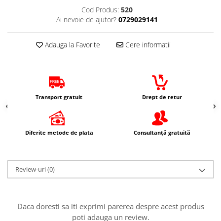
Protectii Picioare
Cod Produs:
520
Ai nevoie de ajutor?
0729029141
Imbracaminte Casual
Borsete
Adauga la Favorite
Cere informatii
Cadou personalizat
Curele
Haine
Ochelari de soare
Transport gratuit
Drept de retur
Sepci
Vesta
Echipament Dama
Diferite metode de plata
Consultanță gratuită
Camasi dama
Geci dama
Incaltaminte dama
Review-uri
(0)
Manusi dama
Pantaloni dama
Intercom
Daca doresti sa iti exprimi parerea despre acest produs
poti adauga un review.
TRANSPORT & DEPOZITARE