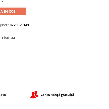
are
A IN COS
jutor?
0729029141
informatii
lata
Consultanță gratuită