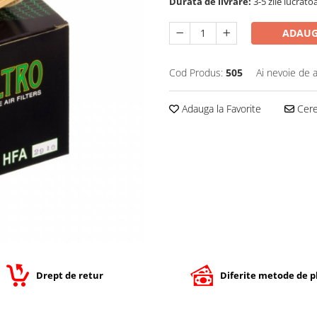
Durata de livrare:
3-5 zile lucrato
ADAUG
Cod Produs:
505
Ai nevoie de a
Adauga la Favorite
Cere 
Drept de retur
Diferite metode de p