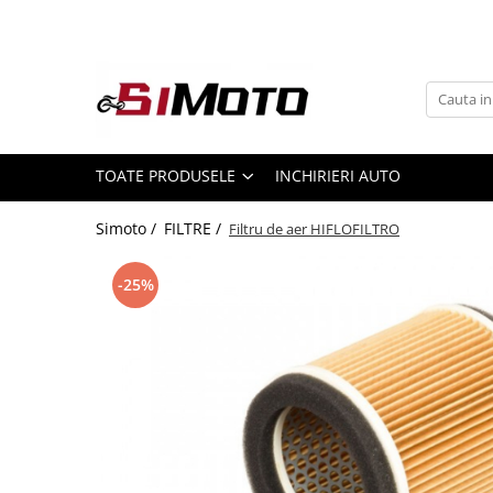
Toate Produsele
MOTOCICLETE & ATV
ECHIPAMENTE
Echipament Strada
TOATE PRODUSELE
INCHIRIERI AUTO
Casti
Simoto /
FILTRE /
Filtru de aer HIFLOFILTRO
Camasi
Cizme & Ghete
-25%
Geci
Manusi
Ochelari
Pantaloni
Veste
Echipament Cross & ATV
Casti