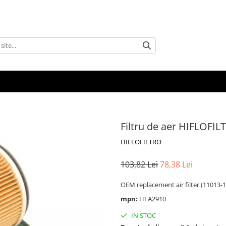
Filtru de aer HIFLOFI
HIFLOFILTRO
103,82 Lei
78,38 Lei
OEM replacement air filter (11013-
mpn:
HFA2910
IN STOC