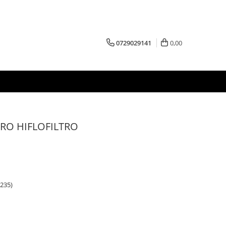
0729029141
0,00
LTRO HIFLOFILTRO
1235)