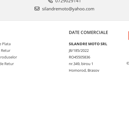
0729029141
silandremoto@yahoo.com
DATE COMERCIALE
 Plata
SILANDRE MOTO SRL
e Retur
J8/185/2022
Produselor
RO45505836
©
de Retur
nr.349, birou 1
Homorod, Brasov