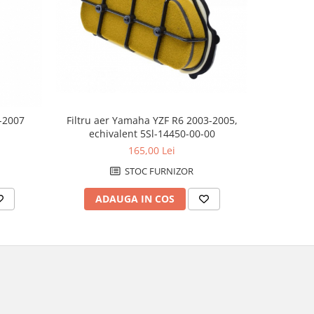
Filtru a
1-2007
Filtru aer Yamaha YZF R6 2003-2005,
CFMOTO 
echivalent 5Sl-14450-00-00
165,00 Lei
STOC FURNIZOR
AD
ADAUGA IN COS