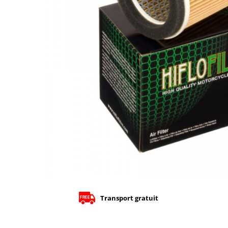
Cizme
Geci
Manusi
Ochelari
Pantaloni
Tricou/Pantaloni termici
Tricouri
Echipament Impermeabil
Accesorii echipamente
Protectii Corp
Brauri
Cagule
Protectii Coloana
Protectii Corp
Protectii Gat
Transport gratuit
Protectii Maini
Protectii Picioare