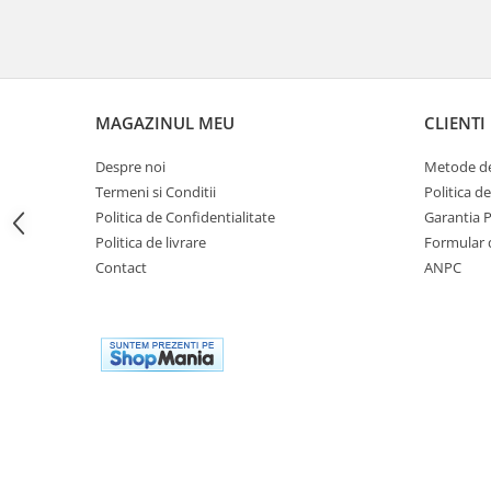
Genti rezervor Shad
Genti soft Shad
Genti TERRA Shad
Kituri complete TERRA Shad
MAGAZINUL MEU
CLIENTI
Kituri de prindere Shad
Top Case Shad
Despre noi
Metode de
Rucsacuri & Genti
Termeni si Conditii
Politica d
Genti
Politica de Confidentialitate
Garantia 
Politica de livrare
Formular 
Rucsac
Contact
ANPC
Suporti prindere cutii/genti
Cutii / Genti
Antifurt
Chingi / Plase bagaj
Lama zapada
Prelata moto/atv/snow
Remorci & Trolii