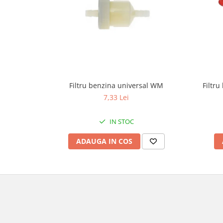
Borsete
Geanta furca
Geanta ghidon
Geanta rezervor
Geanta spate
Genti laterale
Filtru
Filtru benzina universal WM
Genti picior
7,33 Lei
Top case
Accesorii
IN STOC
Top case
ADAUGA IN COS
Cutii / Genti SHAD
Accesorii cutii Shad
Cutii aluminiu Shad
Cutii ATV Shad
Cutii capace colorate
Cutii laterale Shad