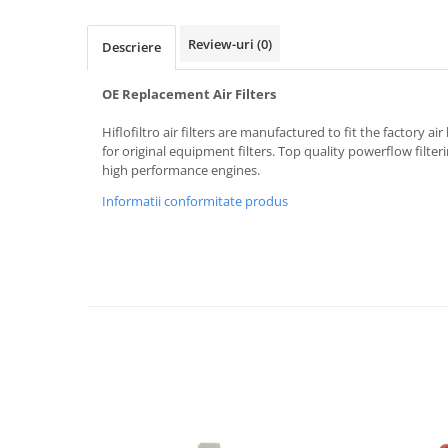
Imbracaminte Casual
Review-uri
(0)
Borsete
Descriere
Cadou personalizat
OE Replacement Air Filters
Curele
Haine
Hiflofiltro air filters are manufactured to fit the factory a
Ochelari de soare
for original equipment filters. Top quality powerflow filt
high performance engines.
Sepci
Informatii conformitate produs
Vesta
Echipament Dama
Camasi dama
Geci dama
Incaltaminte dama
Manusi dama
Pantaloni dama
Intercom
TRANSPORT & DEPOZITARE
Genti & Bagaje