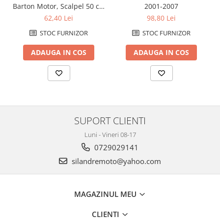
Genti TERRA Shad
Barton Motor, Scalpel 50 cc,
2001-2007
injectie
Kituri complete TERRA Shad
62,40 Lei
98,80 Lei
Kituri de prindere Shad
STOC FURNIZOR
STOC FURNIZOR
Top Case Shad
ADAUGA IN COS
ADAUGA IN COS
Rucsacuri & Genti
Genti
Rucsac
Suporti prindere cutii/genti
Cutii / Genti
SUPORT CLIENTI
Antifurt
Luni - Vineri 08-17
Chingi / Plase bagaj
0729029141
Lama zapada
silandremoto@yahoo.com
Prelata moto/atv/snow
Remorci & Trolii
MAGAZINUL MEU
Accesorii
CLIENTI
Carlige & Suporti