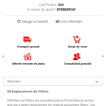
Imbracaminte Casual
Cod Produs:
504
Ai nevoie de ajutor?
0729029141
Borsete
Cadou personalizat
Adauga la Favorite
Cere informatii
Curele
Haine
Ochelari de soare
Sepci
Transport gratuit
Drept de retur
Vesta
Echipament Dama
Camasi dama
Diferite metode de plata
Consultanță gratuită
Geci dama
Incaltaminte dama
Manusi dama
Descriere
Pantaloni dama
OE Replacement Air Filters
Intercom
TRANSPORT & DEPOZITARE
Hiflofiltro air filters are manufactured to fit the factory air box
and are a direct replacement for original equipment filters. Top
Genti & Bagaje