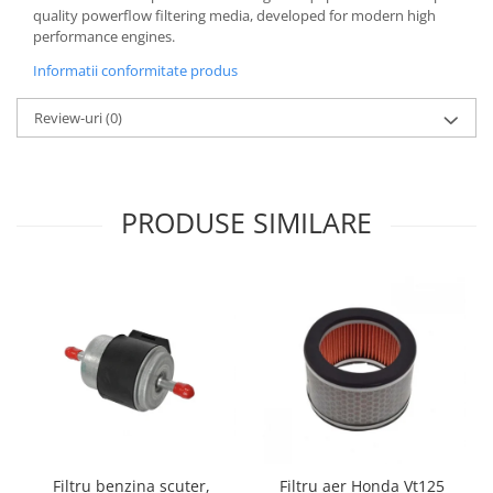
quality powerflow filtering media, developed for modern high
Borsete
performance engines.
Geanta furca
Informatii conformitate produs
Geanta ghidon
Review-uri
(0)
Geanta rezervor
Geanta spate
Genti laterale
Genti picior
PRODUSE SIMILARE
Top case
Accesorii
Top case
Cutii / Genti SHAD
Accesorii cutii Shad
Cutii aluminiu Shad
Cutii capace colorate
Cutii laterale Shad
Genti soft Shad
Filtru benzina scuter,
Filtru aer Honda Vt125