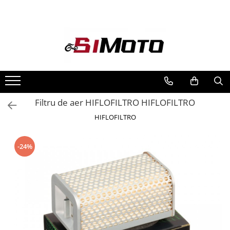
Toate Produsele
MOTOCICLETE & ATV
ECHIPAMENTE
Echipament Strada
Casti
Filtru de aer HIFLOFILTRO HIFLOFILTRO
Camasi
HIFLOFILTRO
Cizme & Ghete
Geci
-24%
Manusi
Ochelari
Pantaloni
Veste
Echipament Cross & ATV
Casti