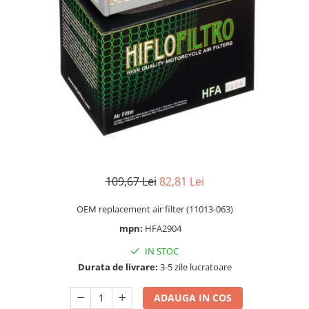
Cizme
Geci
Manusi
Ochelari
Pantaloni
Tricou/Pantaloni termici
Tricouri
Echipament Impermeabil
Accesorii echipamente
Protectii Corp
109,67 Lei
82,81 Lei
Brauri
OEM replacement air filter (11013-063)
Cagule
mpn:
HFA2904
Protectii Coloana
Protectii Corp
IN STOC
Protectii Gat
Durata de livrare:
3-5 zile lucratoare
Protectii Maini
ADAUGA IN COS
Protectii Picioare