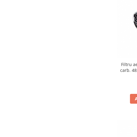
Remorci & Trolii
Accesorii
Carlige & Suporti
Remorci & Utile
Trolii & Suporti
Suporti ATV & UTV
Suporti telefon & Audio
EVACUARE
Filtru 
carb. 48
Evacuari universale
Evacuări Mivv
Evacuări G.P.R.
Evacuări Storm
Evacuari FMF
Evacuari HLP
Accesorii