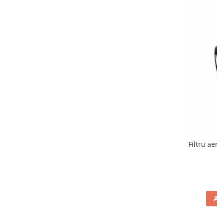
Comanda acceleratie
Ghidoane
Inaltatore ghidon
Manete
Mansoane
Oglinzi
Protectii Ghidon
Protectii maini / Kit-uri
Cadru
Accesorii
Aripa Fata
Filtru a
Aripa spate
Capac filtru aer
Carene
Kit plasticuri
Laterale radiator
Laterale spate