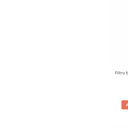
Banda termica
Evacuare completa
Filtru de fum
Galerie Evacuare
Garnituri toba
Kit tuning
Prindere
Protecții galerie
Silentiator / Dbkiller
Filtru
SUSPENSIE CADRU
Ghidoane & Control
Adaptoare
Ajutor acceleratie
Amortizor ghidon
Cabluri
Capete ghidon