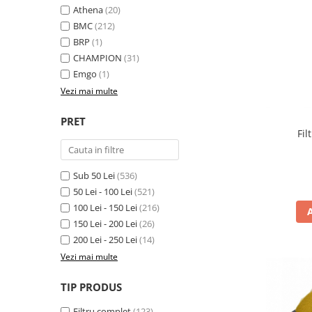
Cizme
Athena
(20)
Geci
BMC
(212)
Manusi
BRP
(1)
CHAMPION
(31)
Ochelari
Emgo
(1)
Pantaloni
Vezi mai multe
Tricou/Pantaloni termici
Tricouri
PRET
Veste airbag
Fi
Echipament Impermeabil
Accesorii echipamente
Sub 50 Lei
(536)
50 Lei - 100 Lei
(521)
Protectii Corp
100 Lei - 150 Lei
(216)
Brauri
150 Lei - 200 Lei
(26)
Cagule
200 Lei - 250 Lei
(14)
Protectii Coloana
Vezi mai multe
Protectii Corp
TIP PRODUS
Protectii Gat
Protectii Maini
Filtru complet
(123)