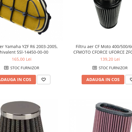
 aer Yamaha YZF R6 2003-2005,
Filtru aer CF Moto 400/500/
hivalent 5Sl-14450-00-00
CFMOTO CFORCE UFORCE ZF
0800-112000
165,00 Lei
139,20 Lei
STOC FURNIZOR
STOC FURNIZOR
ADAUGA IN COS
ADAUGA IN COS