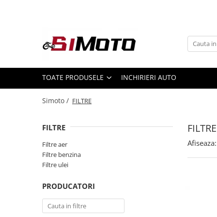
Toate Produsele
MOTOCICLETE & ATV
ECHIPAMENTE
Echipament Strada
TOATE PRODUSELE
INCHIRIERI AUTO
Casti
Simoto /
FILTRE
Camasi
Cizme & Ghete
FILTRE
FILTRE
Geci
Manusi
Afiseaza:
Filtre aer
Filtre benzina
Ochelari
Filtre ulei
Pantaloni
Veste
PRODUCATORI
Echipament Cross & ATV
Casti