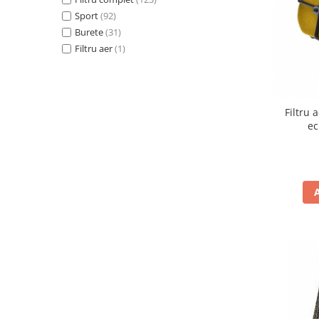
Protectii Picioare
Sport
(92)
Imbracaminte Casual
Burete
(31)
Filtru aer
(1)
Borsete
Cadou personalizat
Curele
Haine
Filtru
ec
Ochelari de soare
Sepci
Vesta
Echipament Dama
Camasi dama
Geci dama
Incaltaminte dama
Manusi dama
Pantaloni dama
Intercom
TRANSPORT & DEPOZITARE