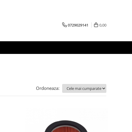
0729029141
0,00
Ordoneaza: