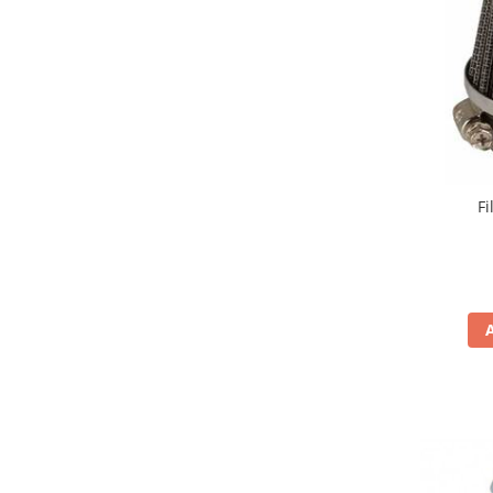
Genti & Bagaje
Borsete
Geanta furca
Geanta ghidon
Geanta rezervor
Geanta spate
Genti laterale
F
Genti picior
Top case
Accesorii
Top case
Cutii / Genti SHAD
Accesorii cutii Shad
Cutii aluminiu Shad
Cutii ATV Shad
Cutii capace colorate