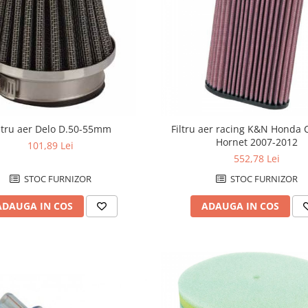
iltru aer Delo D.50-55mm
Filtru aer racing K&N Honda 
Hornet 2007-2012
101,89 Lei
552,78 Lei
STOC FURNIZOR
STOC FURNIZOR
ADAUGA IN COS
ADAUGA IN COS