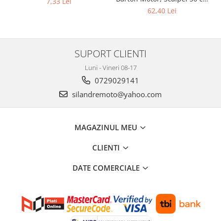
7,33 Lei
Kit pompa apa
injectie
62,40 Lei
Protectii Polisport
Radiator
Rezervor
Semering pompa apa
Rulmenti ghidon
Senzor
SUPORT CLIENTI
Suruburi si capace motor
Kit rulmenti ghidon
Luni - Vineri 08-17
Scarite
0729029141
Suport pasager PUIG
silandremoto@yahoo.com
Suport/Suruburi/Piulite/Cleme
MAGAZINUL MEU
CLIENTI
DATE COMERCIALE