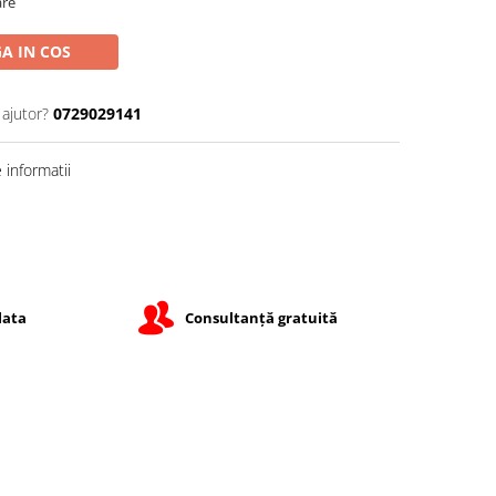
are
A IN COS
 ajutor?
0729029141
informatii
lata
Consultanță gratuită