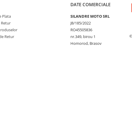
DATE COMERCIALE
 Plata
SILANDRE MOTO SRL
e Retur
J8/185/2022
Produselor
RO45505836
©
de Retur
nr.349, birou 1
Homorod, Brasov