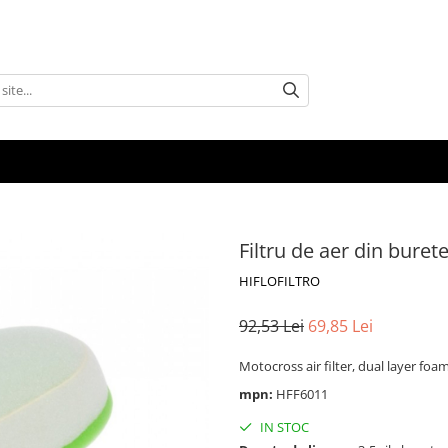
Filtru de aer din bur
HIFLOFILTRO
92,53 Lei
69,85 Lei
Motocross air filter, dual layer foa
mpn:
HFF6011
IN STOC