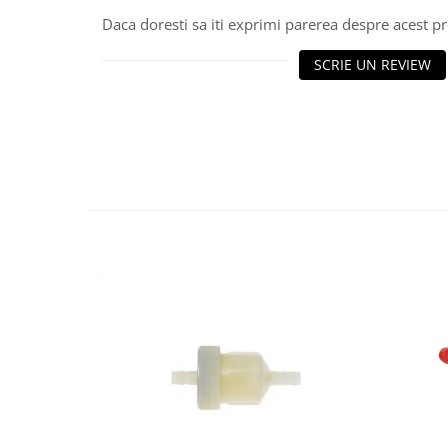
Protectii Picioare
Daca doresti sa iti exprimi parerea despre acest 
Imbracaminte Casual
SCRIE UN REVIEW
Borsete
Cadou personalizat
Curele
Haine
Ochelari de soare
Sepci
Vesta
Echipament Dama
Camasi dama
Geci dama
Incaltaminte dama
Manusi dama
Pantaloni dama
Intercom
TRANSPORT & DEPOZITARE