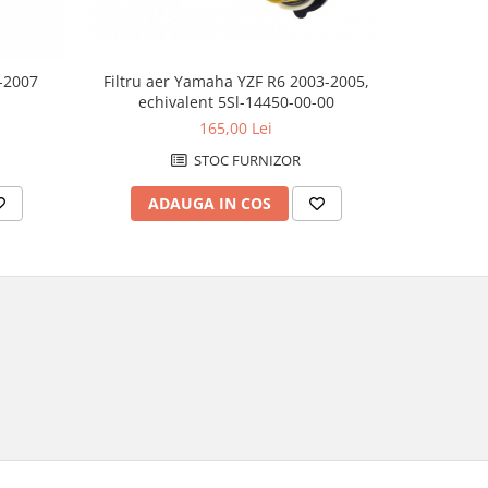
Filtru a
1-2007
Filtru aer Yamaha YZF R6 2003-2005,
CFMOTO 
echivalent 5Sl-14450-00-00
165,00 Lei
STOC FURNIZOR
AD
ADAUGA IN COS