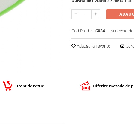
Durata de livrare:
3-5 zile lucrato
ADAUG
Cod Produs:
6034
Ai nevoie de
Adauga la Favorite
Cere 
Drept de retur
Diferite metode de p