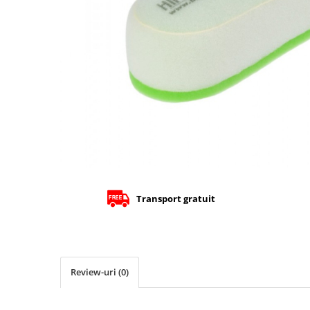
Cizme
Geci
Manusi
Ochelari
Pantaloni
Tricou/Pantaloni termici
Tricouri
Veste airbag
Echipament Impermeabil
Accesorii echipamente
Protectii Corp
Transport gratuit
Brauri
Cagule
Protectii Coloana
Protectii Corp
Review-uri
(0)
Protectii Gat
Protectii Maini