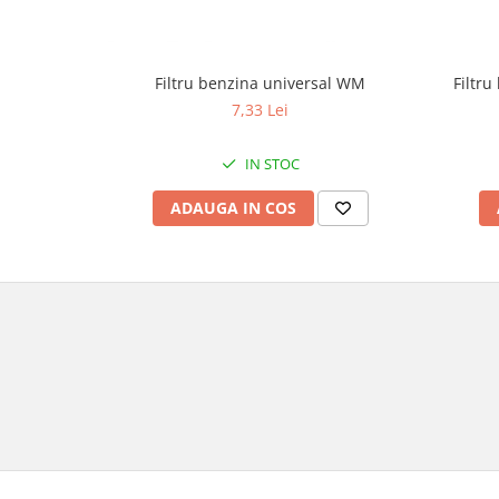
Genti & Bagaje
Borsete
Filtru
Filtru benzina universal WM
Geanta furca
7,33 Lei
Geanta ghidon
Geanta rezervor
IN STOC
Geanta spate
Genti laterale
ADAUGA IN COS
Genti picior
Top case
Accesorii
Top case
Cutii / Genti SHAD
Accesorii cutii Shad
Cutii aluminiu Shad
Cutii ATV Shad
Cutii capace colorate