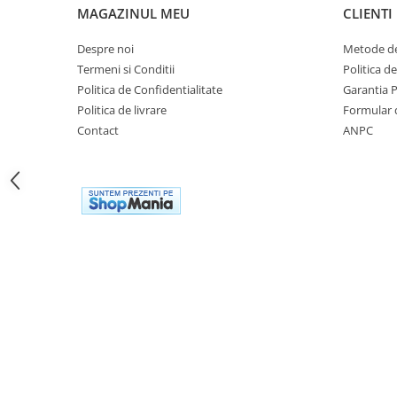
Cutii laterale Shad
MAGAZINUL MEU
CLIENTI
Genti rezervor Shad
Despre noi
Metode de
Genti soft Shad
Termeni si Conditii
Politica d
Genti TERRA Shad
Politica de Confidentialitate
Garantia 
Kituri complete TERRA Shad
Politica de livrare
Formular 
Kituri de prindere Shad
Contact
ANPC
Top Case Shad
Rucsacuri & Genti
Genti
Rucsac
Suporti prindere cutii/genti
Cutii / Genti
Antifurt
Chingi / Plase bagaj
Lama zapada
Prelata moto/atv/snow