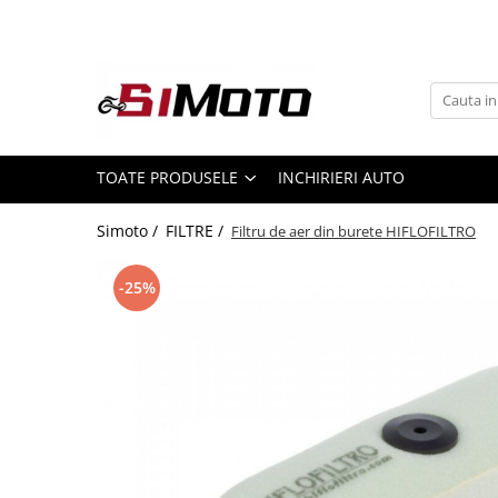
Toate Produsele
MOTOCICLETE & ATV
ECHIPAMENTE
Echipament Strada
TOATE PRODUSELE
INCHIRIERI AUTO
Casti
Simoto /
FILTRE /
Filtru de aer din burete HIFLOFILTRO
Camasi
Cizme & Ghete
-25%
Geci
Manusi
Ochelari
Pantaloni
Veste
Echipament Cross & ATV
Casti